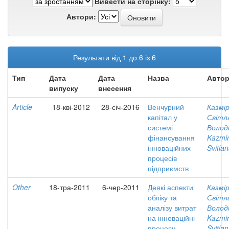
Вивести на сторінку:
Автори:
Результати від 1 до 6 із 6
Тип
Дата
Дата
Назва
Автор
випуску
внесення
Article
18-кві-2012
28-січ-2016
Венчурний
Казмір
капітал у
Світл
системі
Волод
фінансування
Kazmir
інноваційних
Svitla
процесів
підприємств
Other
18-тра-2011
6-чер-2011
Деякі аспекти
Казмір
обліку та
Світл
аналізу витрат
Волод
на інноваційні
Kazmir
процеси
Svitla