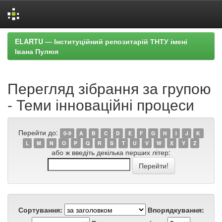
Skip
ELARTU — Інституційний репозитарій ТНТУ імені
navigation
Івана Пулюя
Перегляд зібрання за групою
- Теми інноваційні процеси
Перейти до:
0-9
A
B
C
D
E
F
G
H
I
J
K
L
M
N
O
P
Q
R
S
T
U
V
W
X
Y
Z
або ж введіть декілька перших літер:
Сортування:
Впорядкування: