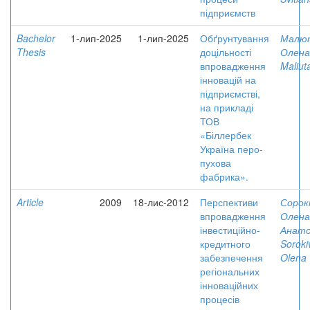
підприємств
Bachelor
1-лип-2025
1-лип-2025
Обґрунтування
Малю
Thesis
доцільності
Олена 
впровадження
Maliut
інновацій на
підприємстві,
на прикладі
ТОВ
«Біллербек
Україна перо-
пухова
фабрика».
Article
2009
18-лис-2012
Перспективи
Сорокі
впровадження
Олена
інвестиційно-
Анато
кредитного
Soroki
забезпечення
Olena
регіональних
інноваційних
процесів