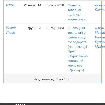
Article
24-кві-2014
6-бер-2016
Сутність
Довгош
товарної
Dovhos
політики
маркетингу
Master
гру-2023
29-гру-2023
Інноваційні
Дячун,
Thesis
технології у
Михай
готельному
Роман
господарстві
Dyach
(на прикладі
Mykhai
ПрАТ
«Туристично-
готельний
комплекс
«Дністер»)
Результати від 1 до 6 із 6