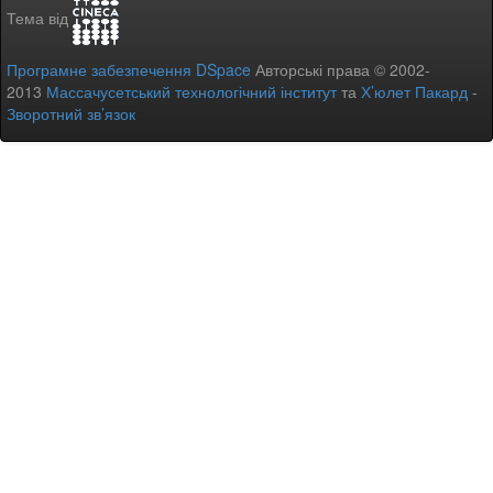
Тема від
Програмне забезпечення DSpace
Авторські права © 2002-
2013
Массачусетський технологічний інститут
та
Х’юлет Пакард
-
Зворотний зв’язок