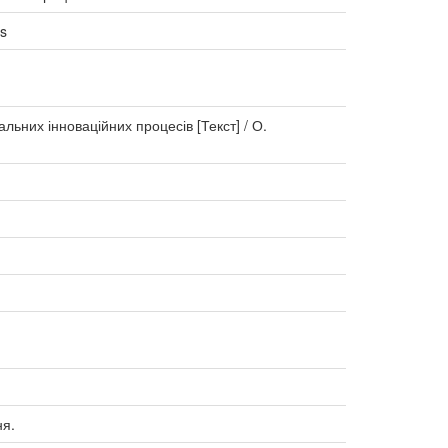
es
ьних інноваційних процесів [Текст] / О.
ня.