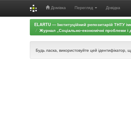
Домівка
Перегляд
Довідка
Skip
ELARTU — Інституційний репозитарій ТНТУ ім
navigation
Журнал „Соціально-економічні проблеми і д
Будь ласка, використовуйте цей ідентифікатор, 