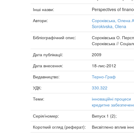
Інші назви:
Perspectives of finan
Автори:
Сороківська, Олена А
Sorokivska, Olena
Бібліографічний опис:
Сороківська О. Персп
Сороківська // Соціа
Дата публікації:
2009
Дата внесення:
18-лис-2012
Видавництво:
Терно-Граф
УДК:
330.322
Теми:
інноваційні процеси
кредитне забезпечен
Серія/номер:
Випуск 1 (2);
Короткий огляд (реферат):
Висвітлено вплив інн