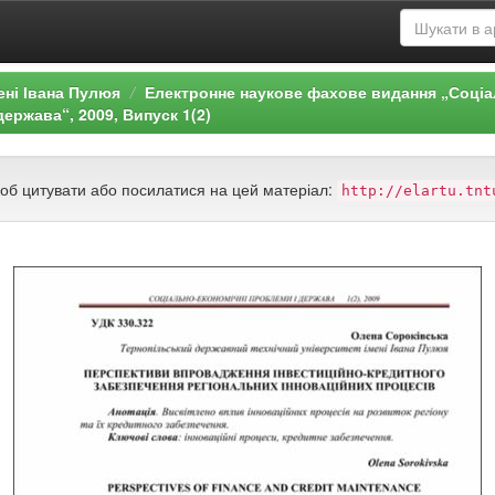
ені Івана Пулюя
Електронне наукове фахове видання „Соціа
ержава“, 2009, Випуск 1(2)
щоб цитувати або посилатися на цей матеріал:
http://elartu.tnt