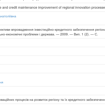
ce and credit maintenance improvement of regional innovation process
натоліївна
ективи впровадження інвестиційно-кредитного забезпечення регіонал
льно-економічні проблеми і держава. — 2009. — Вип. 1 (2). — С.
ня
оваційних процесів на розвиток регіону та їх кредитного забезпечен