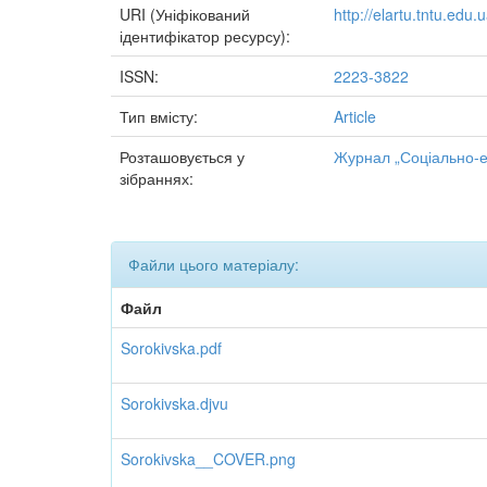
URI (Уніфікований
http://elartu.tntu.ed
ідентифікатор ресурсу):
ISSN:
2223-3822
Тип вмісту:
Article
Розташовується у
Журнал „Соціально-ек
зібраннях:
Файли цього матеріалу:
Файл
Sorokivska.pdf
Sorokivska.djvu
Sorokivska__COVER.png