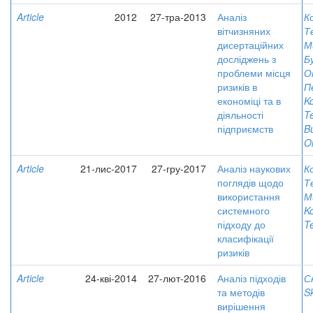
Article
2012
27-тра-2013
Аналіз
К
вітчизняних
Т
дисертаційних
М
досліджень з
Б
проблеми місця
О
ризиків в
П
економіці та в
Ko
діяльності
T
підприємств
Bu
O
Article
21-лис-2017
27-гру-2017
Аналіз наукових
К
поглядів щодо
Т
використання
М
системного
Ko
підходу до
T
класифікації
ризиків
Article
24-кві-2014
27-лют-2016
Аналіз підходів
С
та методів
Sk
вирішення