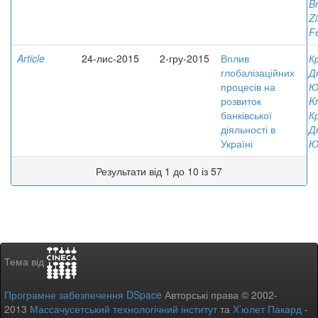
B
Zi
F
Article
24-лис-2015
2-гру-2015
Вплив
К
глобалізаційних
Д
процесів на
Ю
розвиток
K
банківської
К
діяльності в
Д
Україні
Ю
Результати від 1 до 10 із 57
Тема від
Програмне забезпечення DSpace
Авторські права © 2002-
2013
Массачусетський технологічний інститут
та
Х’юлет Пакард
-