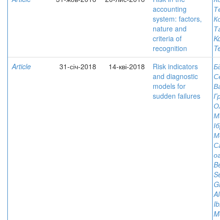
accounting
Т
system: factors,
К
nature and
Т
criteria of
Ko
recognition
T
Article
31-січ-2018
14-кві-2018
Risk indicators
Б
and diagnostic
С
models for
В
sudden failures
Г
О
М
І
М
С
о
B
S
G
Al
I
M