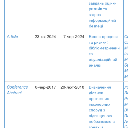
завдань оцінки
ризиків та
загроз
інформаційній
безпеці
Article
23-кві-2024
7-чер-2024
Бізнес-процеси
С
та ризики:
О
бібліометричний
М
та
І
візуалізаційний
М
аналіз
S
Ma
M
Conference
8-чер-2017
28-лют-2018
Визначення
Ж
Abstract
ділянок
Л
протяжних
Р
інженерних
М
споруд з
В
підвищеною
Я
небезпекою в
А
зонах із
G