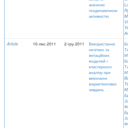
значною
L
геодинамічною
Ry
активністю
M
Vi
Ya
A
Article
10-лис-2011
2-гру-2011
Використання
Б
нечітких та
Т
імітаційних
М
моделей і
Б
кластерного
Т
аналізу при
М
виконанні
B
маркетингових
T
завдань
M
Б
З
Ф
Б
З
Ф