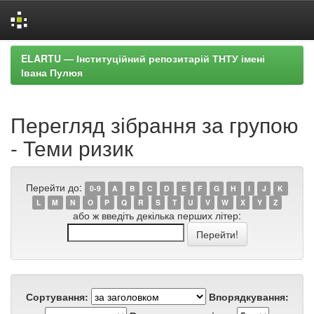
Skip
ELARTU — Інституційний репозитарій ТНТУ імені
navigation
Івана Пулюя
Перегляд зібрання за групою
- Теми ризик
Перейти до:
0-9
A
B
C
D
E
F
G
H
I
J
K
L
M
N
O
P
Q
R
S
T
U
V
W
X
Y
Z
або ж введіть декілька перших літер:
Сортування:
Впорядкування: