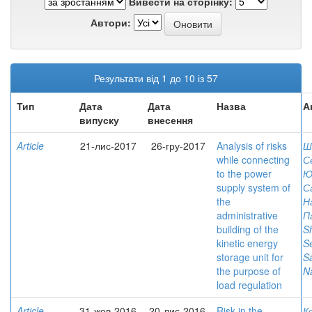
Вивести на сторінку:
Автори:
Результати від 1 до 10 із 57
Тип
Дата
Дата
Назва
А
випуску
внесення
Article
21-лис-2017
26-гру-2017
Analysis of risks
Ш
while connecting
С
to the power
Ю
supply system of
С
the
Н
administrative
П
building of the
S
kinetic energy
S
storage unit for
S
the purpose of
Na
load regulation
Article
31-жов-2016
20-лис-2016
Risk in the
К