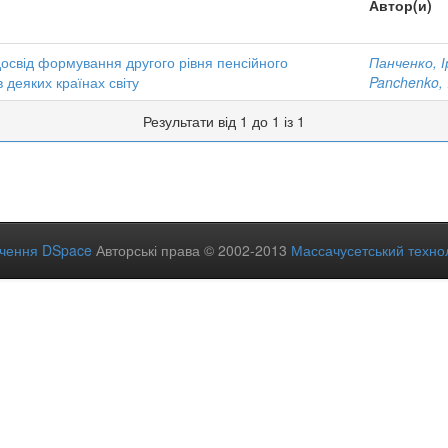
Автор(и)
освід формування другого рівня пенсійного
Панченко, І
 деяких країнах світу
Panchenko, I
Результати від 1 до 1 із 1
ечення DSpace
Авторські права © 2002-2013
Массачусетський технол