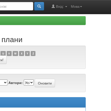
Вхід:
Мова
і плани
U
V
W
X
Y
Z
Автори: