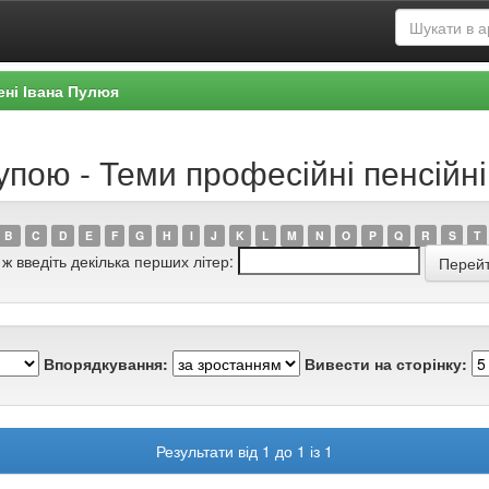
ені Івана Пулюя
упою - Теми професійні пенсійн
B
C
D
E
F
G
H
I
J
K
L
M
N
O
P
Q
R
S
T
 ж введіть декілька перших літер:
Впорядкування:
Вивести на сторінку:
Результати від 1 до 1 із 1