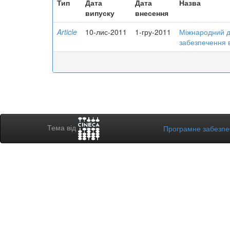
Тип
Дата
Дата
Назва
випуску
внесення
Article
10-лис-2011
1-гру-2011
Міжнародний д
забезпечення в
Тема від
Програмне забезп