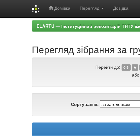
Домівка
Перегляд
Довідка
Skip
ELARTU — Інституційний репозитарій ТНТУ ім
navigation
Перегляд зібрання за гр
Перейти до:
0-9
A
або
Сортування: