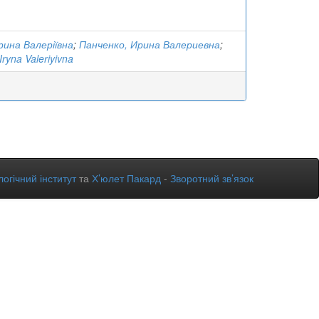
рина Валеріївна
;
Панченко, Ирина Валериевна
;
ryna Valeriyivna
огічний інститут
та
Х’юлет Пакард
-
Зворотний зв’язок