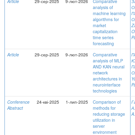
Article
29-сер-2025
9-лют-2026
Comparative
З
analysis of
О
machine learning
П
algorithms for
О
market
Z
capitalization
O
time series
P
forecasting
Article
29-сер-2025
9-лют-2026
Comparative
П
analysis of MLP
Ю
AND KAN neural
П
network
О
architectures in
Yu
neurointerface
P
technologies
Conference
24-кві-2025
1-лип-2025
Comparison of
Г
Abstract
methods for
А
reducing storage
A.
utilization in
server
environment