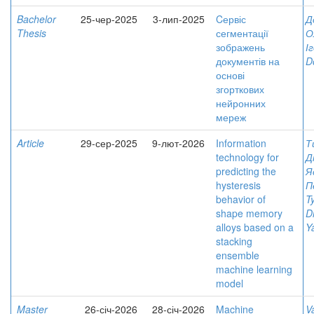
Bachelor
25-чер-2025
3-лип-2025
Cервіс
Д
Thesis
сегментації
О
зображень
І
документів на
D
основі
згорткових
нейронних
мереж
Article
29-сер-2025
9-лют-2026
Information
Т
technology for
Д
predicting the
Я
hysteresis
П
behavior of
T
shape memory
D
alloys based on a
Y
stacking
ensemble
machine learning
model
Master
26-січ-2026
28-січ-2026
Machine
Va