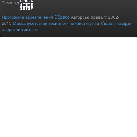
Тема від
Програмне забезпечення DSpace
Авторські права © 2002-
2013
Массачусетський технологічний інститут
та
Х’юлет Пакард
-
Зворотний зв’язок