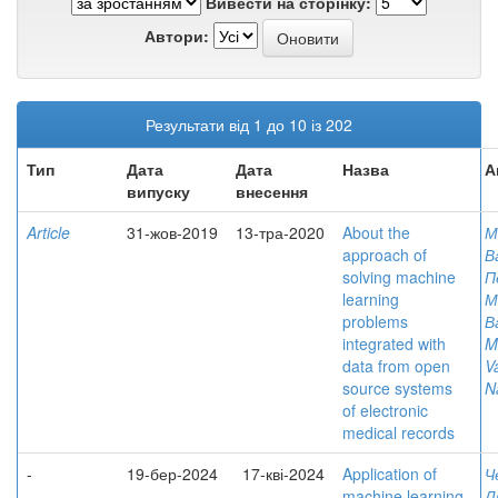
Вивести на сторінку:
Автори:
Результати від 1 до 10 із 202
Тип
Дата
Дата
Назва
А
випуску
внесення
Article
31-жов-2019
13-тра-2020
About the
М
approach of
В
solving machine
П
learning
М
problems
В
integrated with
M
data from open
V
source systems
N
of electronic
medical records
-
19-бер-2024
17-кві-2024
Application of
Ч
machine learning
Л