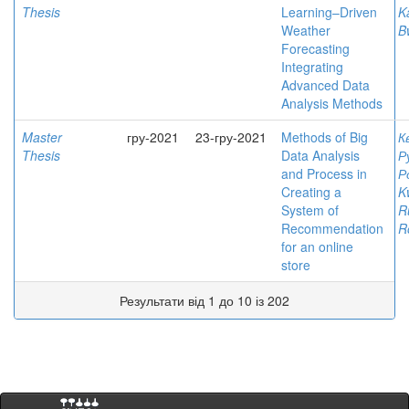
Thesis
Learning–Driven
K
Weather
B
Forecasting
Integrating
Advanced Data
Analysis Methods
Master
гру-2021
23-гру-2021
Methods of Big
К
Thesis
Data Analysis
Р
and Process in
Р
Creating a
K
System of
R
Recommendation
R
for an online
store
Результати від 1 до 10 із 202