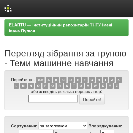
Skip
ELARTU — Інституційний репозитарій ТНТУ імені
navigation
Івана Пулюя
Перегляд зібрання за групою
- Теми машинне навчання
Перейти до:
0-9
A
B
C
D
E
F
G
H
I
J
K
L
M
N
O
P
Q
R
S
T
U
V
W
X
Y
Z
або ж введіть декілька перших літер:
Сортування:
Впорядкування: