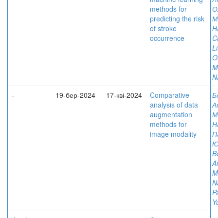
methods for
О
predicting the risk
М
of stroke
Н
occurrence
C
L
Ol
M
Na
-
19-бер-2024
17-кві-2024
Comparative
Б
analysis of data
А
augmentation
М
methods for
Н
image modality
П
Ю
B
An
M
Na
P
Yu