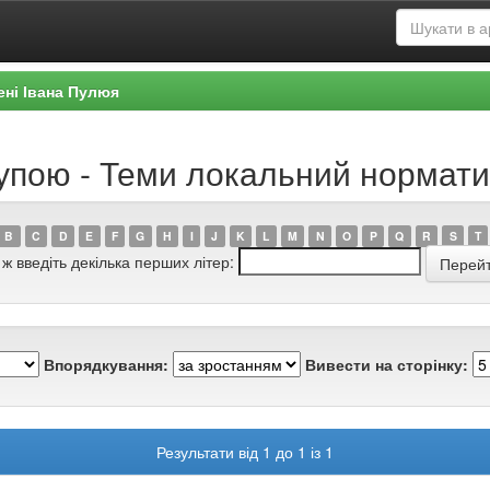
ені Івана Пулюя
рупою - Теми локальний нормат
B
C
D
E
F
G
H
I
J
K
L
M
N
O
P
Q
R
S
T
 ж введіть декілька перших літер:
Впорядкування:
Вивести на сторінку:
Результати від 1 до 1 із 1