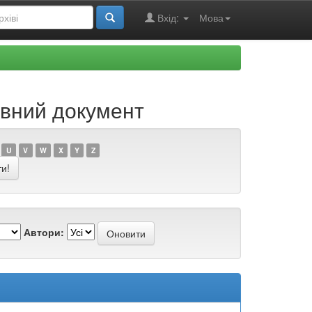
Вхід:
Мова
ивний документ
U
V
W
X
Y
Z
Автори: