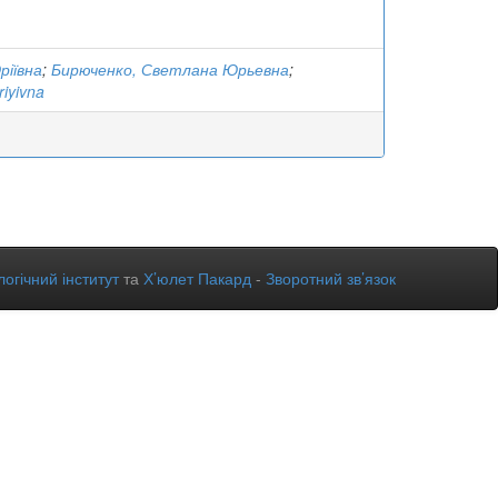
ріївна
;
Бирюченко, Светлана Юрьевна
;
riyivna
огічний інститут
та
Х’юлет Пакард
-
Зворотний зв’язок