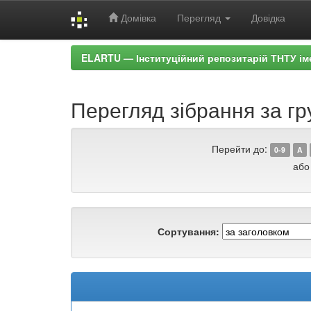
Домівка
Перегляд
Довідка
Skip
ELARTU — Інституційний репозитарій ТНТУ ім
navigation
Перегляд зібрання за г
Перейти до:
0-9
A
або
Сортування: