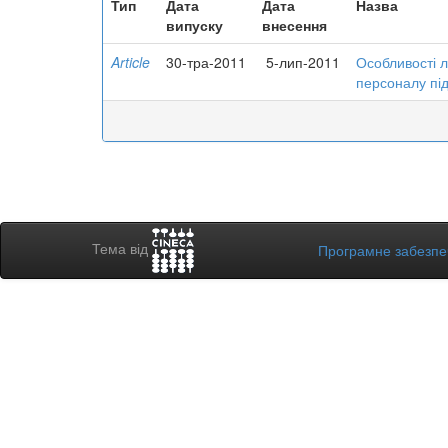
Тип
Дата
Дата
Назва
випуску
внесення
Article
30-тра-2011
5-лип-2011
Особливості 
персоналу пі
Тема від
Програмне забезп