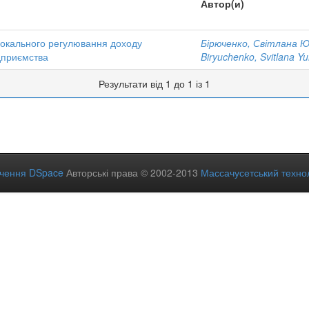
Автор(и)
локального регулювання доходу
Бірюченко, Світлана Ю
дприємства
Biryuchenko, Svitlana Yu
Результати від 1 до 1 із 1
ечення DSpace
Авторські права © 2002-2013
Массачусетський технол