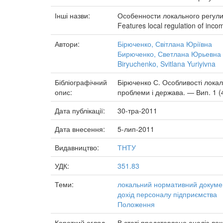
Інші назви:
Особенности локального регул
Features local regulation of inc
Автори:
Бірюченко, Світлана Юріївна
Бирюченко, Светлана Юрьевна
Biryuchenko, Svitlana Yuriyivna
Бібліографічний
Бірюченко С. Особливості локал
опис:
проблеми і держава. — Вип. 1 (4
Дата публікації:
30-тра-2011
Дата внесення:
5-лип-2011
Видавництво:
ТНТУ
УДК:
351.83
Теми:
локальний нормативний докуме
дохід персоналу підприємства
Положення
Короткий огляд
В статі представлено аналіз л