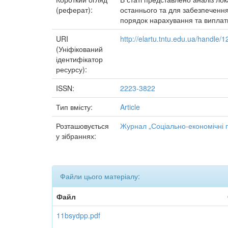
(реферат):
останнього та для забезпечення
порядок нарахування та виплат
URI
http://elartu.tntu.edu.ua/handle
(Уніфікований
ідентифікатор
ресурсу):
ISSN:
2223-3822
Тип вмісту:
Article
Розташовується
Журнал „Соціально-економічні п
у зібраннях:
Файли цього матеріалу:
Файл
11bsydpp.pdf