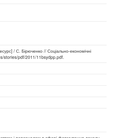
урс] / С. Бірюченко // Соціально-економічні
s/stories/pdf/2011/11bsydpp.pdf.
ємством і персоналом в сфері формування доходу