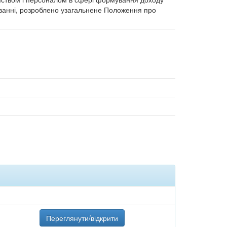
люванні, розроблено узагальнене Положення про
Переглянути/відкрити