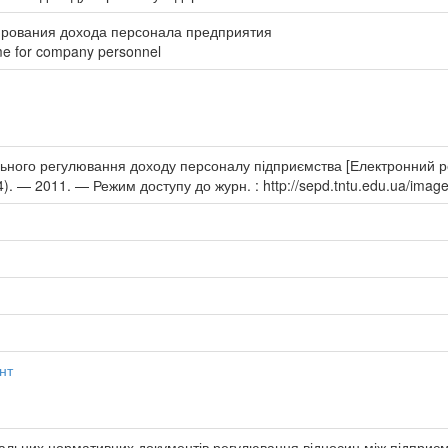
ирования дохода персонала предприятия
ome for company personnel
ьного регулювання доходу персоналу підприємства [Електронний рес
). — 2011. — Режим доступу до журн. : http://sepd.tntu.edu.ua/image
нт
окальних нормативних документів регулювання відносин між підпри