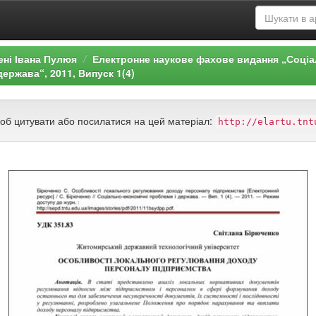
ені Івана Пулюя
Електронне наукове фахове видання „Соціа
ержава“, 2011, Випуск 1(4)
щоб цитувати або посилатися на цей матеріал:
http://elartu.tnt