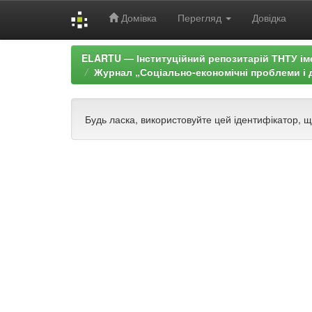
Домівка
Перегляд
Довідка
Skip
ELARTU — Інституційний репозитарій ТНТУ ім
navigation
Журнал „Соціально-економічні проблеми і д
Будь ласка, використовуйте цей ідентифікатор, 