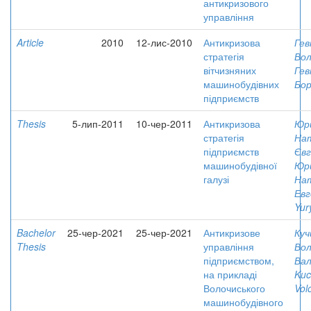
антикризового
управління
Article
2010
12-лис-2010
Антикризова
Гев
стратегія
Во
вітчизняних
Гев
машинобудівних
Бор
підприємств
Thesis
5-лип-2011
10-чер-2011
Антикризова
Юр
стратегія
Нат
підприємств
Євг
машинобудівної
Юр
галузі
На
Евг
Yur
Bachelor
25-чер-2021
25-чер-2021
Антикризове
Куч
Thesis
управління
Во
підприємством,
Вал
на прикладі
Kuc
Волочиського
Vol
машинобудівного