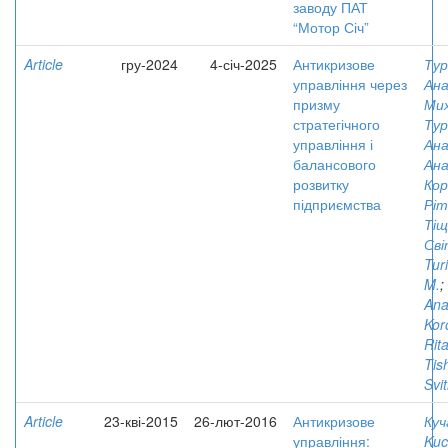
заводу ПАТ
“Мотор Січ”
Article
гру-2024
4-січ-2025
Антикризове
Тур
управління через
Ана
призму
Ми
стратегічного
Тур
управління і
Ана
балансового
Ана
розвитку
Кор
підприємства
Ріт
Тіщ
Сві
Turi
M.
;
Anat
Kor
Rit
Tis
Svi
Article
23-кві-2015
26-лют-2016
Антикризове
Куч
управління:
Kuc