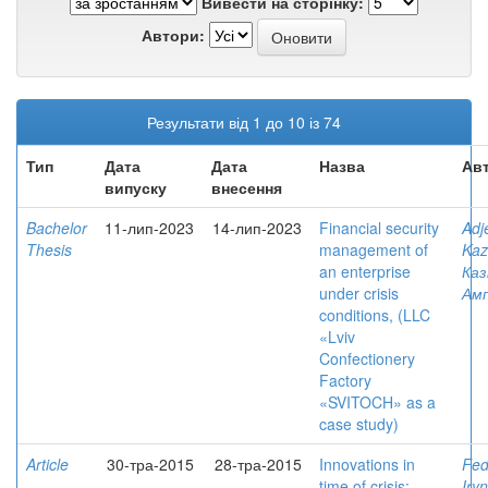
Вивести на сторінку:
Автори:
Результати від 1 до 10 із 74
Тип
Дата
Дата
Назва
Авт
випуску
внесення
Bachelor
11-лип-2023
14-лип-2023
Financial security
Adj
Thesis
management of
Kaz
an enterprise
Каз
under crisis
Ам
conditions, (LLC
«Lviv
Confectionery
Factory
«SVITOCH» as a
case study)
Article
30-тра-2015
28-тра-2015
Innovations in
Fed
time of crisis:
Iry