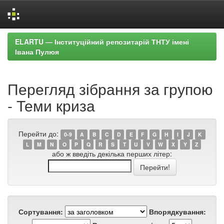
Skip
ELARTU — Інституційний репозитарій ТНТУ імені
navigation
Івана Пулюя
Перегляд зібрання за групою
- Теми криза
Перейти до:
0-9
A
B
C
D
E
F
G
H
I
J
K
L
M
N
O
P
Q
R
S
T
U
V
W
X
Y
Z
або ж введіть декілька перших літер:
Сортування:
Впорядкування: