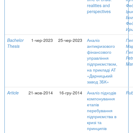
realities and
Фе
perspectives
Іри
Бог
Фе
Ир
Bachelor
1-чер-2023
25-чер-2023
Аналіз
Пе
Thesis
антикризового
Мар
фінансового
Пет
управління
Pet
підприємством,
Mar
на прикладі АТ
«Дарницький
завод ЗБК»
Article
21-жов-2014
16-гру-2014
Аналіз підходів
Rub
компонування
етапів
перебування
підприємства в
кризі та
принципів