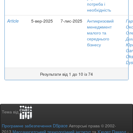
потреба і
необхідність
Article
5-вер-2025
7-лис-2025
Антикризовий
Га
менеджмент
Ок
малого та
Оле
середнього
Ди
бізнесу
Юр
Gar
Ok
Dys
Результати від 1 до 10 із 74
Тема від
Програмне забезпечення DSpace
Авторські права © 2002-
2013
Массачусетський технологічний інститут
та
Х’юлет Пакард
-