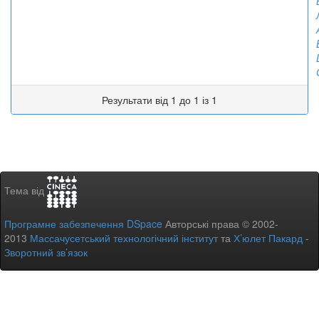
Результати від 1 до 1 із 1
Тема від
Програмне забезпечення DSpace
Авторські права © 2002-
2013
Массачусетський технологічний інститут
та
Х’юлет Пакард
-
Зворотний зв’язок