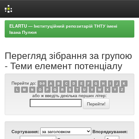
Skip
ELARTU — Інституційний репозитарій ТНТУ імені
navigation
Івана Пулюя
Перегляд зібрання за групою
- Теми елемент потенціалу
Перейти до:
0-9
A
B
C
D
E
F
G
H
I
J
K
L
M
N
O
P
Q
R
S
T
U
V
W
X
Y
Z
або ж введіть декілька перших літер:
Сортування:
Впорядкування: