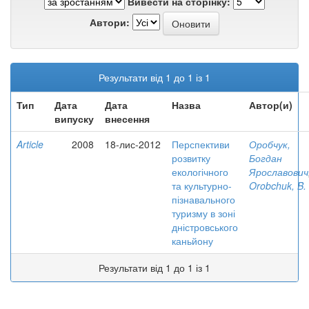
Вивести на сторінку:
Автори:
Результати від 1 до 1 із 1
Тип
Дата
Дата
Назва
Автор(и)
випуску
внесення
Article
2008
18-лис-2012
Перспективи
Оробчук,
розвитку
Богдан
екологічного
Ярославович
та культурно-
Orobchuk, B.
пізнавального
туризму в зоні
дністровського
каньйону
Результати від 1 до 1 із 1