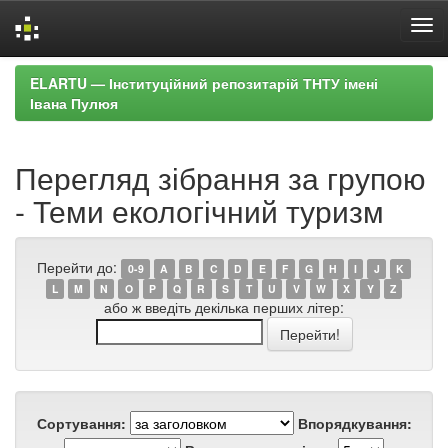
Skip
ELARTU — Інституційний репозитарій ТНТУ імені
navigation
Івана Пулюя
Перегляд зібрання за групою
- Теми екологічний туризм
Перейти до:
0-9
A
B
C
D
E
F
G
H
I
J
K
L
M
N
O
P
Q
R
S
T
U
V
W
X
Y
Z
або ж введіть декілька перших літер:
Сортування:
Впорядкування: