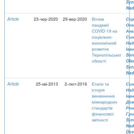
Syn
Nad
Article
23-чер-2020
29-вер-2020
Вплив
Сор
пандемії
Оле
СОVID-19 на
Ана
соціально-
Син
економічний
Над
розвиток
Іва
Тернопільської
Sor
області
Ole
Syn
Nad
Article
25-кві-2013
2-лют-2016
Етапи та
Син
історія
Над
виникнення
Іва
міжнародних
Дов
стандартів
Ром
фінансової
Гри
звітності
Syn
Nad
Dov