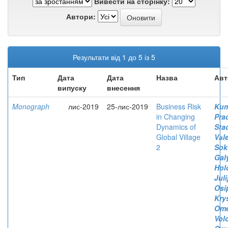
Вивести на сторінку:
Автори:
Результати від 1 до 5 із 5
Тип
Дата
Дата
Назва
Авт
випуску
внесення
Monograph
лис-2019
25-лис-2019
Business Risk
Kum
in Changing
Pra
Dynamics of
Sta
Global Village
Vаl
2
Sok
Gal
Hol
Juli
Osi
Kry
Ome
Vol