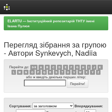
Skip
ELARTU — Інституційний репозитарій ТНТУ імені
navigation
Івана Пулюя
Перегляд зібрання за групою
- Автори Synkevych, Nadiia
Перейти до:
0-9
A
B
C
D
E
F
G
H
I
J
K
L
M
N
O
P
Q
R
S
T
U
V
W
X
Y
Z
або ж введіть декілька перших літер:
Сортування:
Впорядкування: