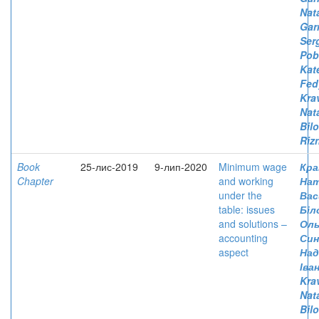
Nata
Gar
Ser
Pob
Kat
Fed
Kra
Nata
Bil
Rizn
Book
25-лис-2019
9-лип-2020
Minimum wage
Кра
Chapter
and working
Нат
under the
Вас
table: issues
Біл
and solutions –
Оль
accounting
Син
aspect
Над
Іва
Kra
Nata
Bil