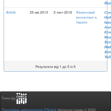
Ro
Article
25-кві-2013
2-лют-2016
Фінансовий
Син
консалтинг в
Над
Україні
Іва
Ант
Юлі
Мик
Syn
Nad
Ant
Yuli
Результати від 1 до 5 із 5
Тема від
Програмне забезпечення DSpace
Авторські права © 2002-