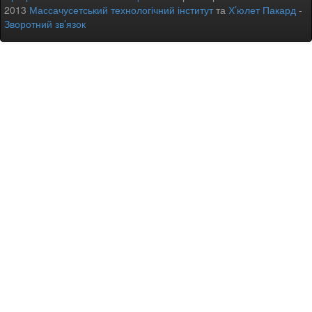
2013
Массачусетський технологічний інститут
та
Х’юлет Пакард
-
Зворотний зв’язок