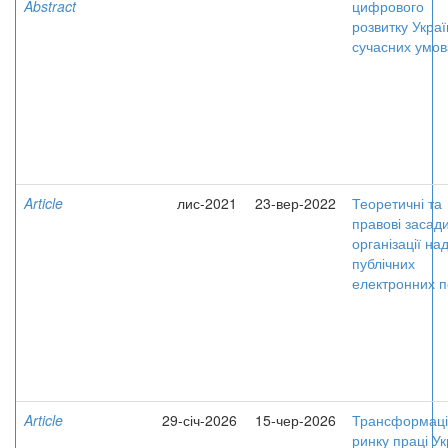
Abstract
цифрового
розвитку Украї
сучасних умов
Article
лис-2021
23-вер-2022
Теоретичні та
правові засад
організації на
публічних
електронних п
Article
29-січ-2026
15-чер-2026
Трансформаці
ринку праці Ук