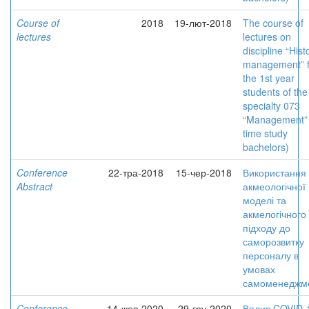
Course of
2018
19-лют-2018
The course of
lectures
lectures on
discipline “Hist
management” f
the 1st year
students of the
specialty 073
“Management” (
time study
bachelors)
Conference
22-тра-2018
15-чер-2018
Використання
Abstract
акмеологічної
моделі та
акмелогічного
підходу до
саморозвитку
персоналу в
умовах
самоменеджм
Conference
14-жов-2020
29-гру-2020
Вплив COVID-