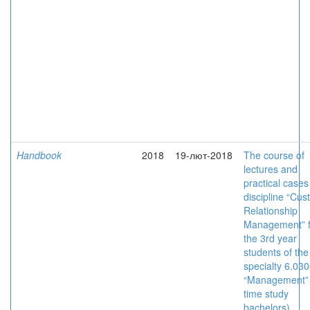
Handbook
2018
19-лют-2018
The course of
lectures and
practical cases
discipline “Cu
Relationship
Management” f
the 3rd year
students of the
specialty 6.03
“Management” (
time study
bachelors)