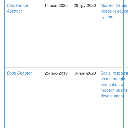
Conference
14-жов-2020
29-гру-2020
Modern trends
Abstract
needs in educa
system
Book Chapter
25-лис-2019
9-лип-2020
Social responsib
as a strategic
orientation of
modern busine
development