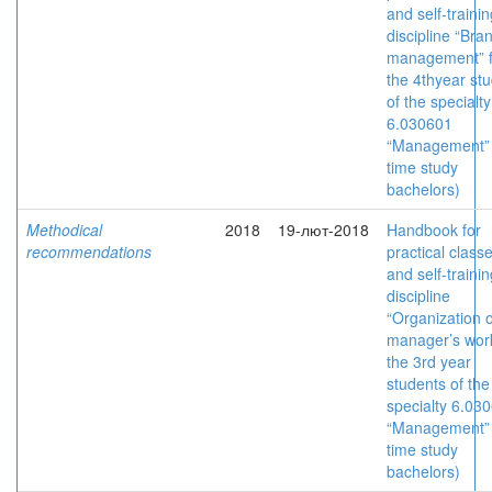
and self-traini
discipline “Bra
management” f
the 4thyear st
of the specialty
6.030601
“Management” (
time study
bachelors)
Methodical
2018
19-лют-2018
Handbook for
recommendations
practical class
and self-traini
discipline
“Organization o
manager’s work
the 3rd year
students of the
specialty 6.03
“Management” (
time study
bachelors)