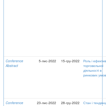
Conference
5-лис-2022
15-гру-2022
Роль і ефектив
Abstract
торговельної
діяльності в
ринкових умо
Conference
23-лис-2022
28-гру-2022
Стан і тенденц