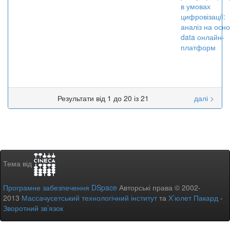
в умовах
цифровізації:
аналіз на осно
data онлайн-
платформ
Результати від 1 до 20 із 21
далі >
Тема від
Програмне забезпечення DSpace
Авторські права © 2002-
2013
Массачусетський технологічний інститут
та
Х’юлет Пакард
-
Зворотний зв’язок