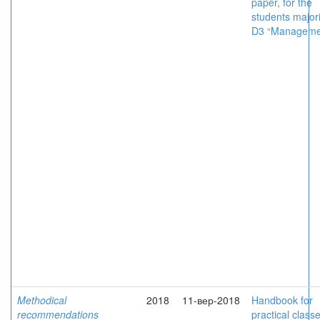
paper, for the
students majori
D3 “Manageme
Methodical
2018
11-вер-2018
Handbook for
recommendations
practical class