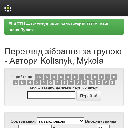
Skip
ELARTU — Інституційний репозитарій ТНТУ імені
navigation
Івана Пулюя
Перегляд зібрання за групою
- Автори Kolisnyk, Mykola
Перейти до:
0-9
A
B
C
D
E
F
G
H
I
J
K
L
M
N
O
P
Q
R
S
T
U
V
W
X
Y
Z
або ж введіть декілька перших літер:
Сортування:
Впорядкування: