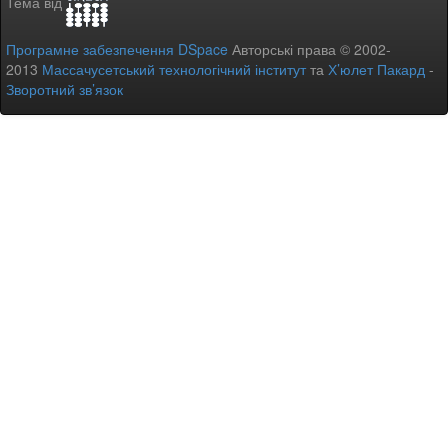
Тема від
Програмне забезпечення DSpace
Авторські права © 2002-
2013
Массачусетський технологічний інститут
та
Х’юлет Пакард
-
Зворотний зв’язок