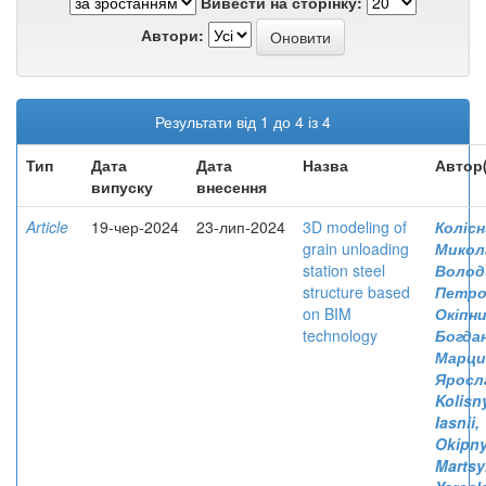
Вивести на сторінку:
Автори:
Результати від 1 до 4 із 4
Тип
Дата
Дата
Назва
Автор
випуску
внесення
Article
19-чер-2024
23-лип-2024
3D modeling of
Колісн
grain unloading
Микол
station steel
Волод
structure based
Петро
on BIM
Окіпни
technology
Богда
Марци
Яросл
Kolisn
Iasnii
Okipny
Martsy