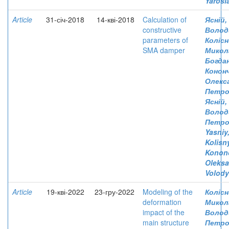
Yarosl
Article
31-січ-2018
14-кві-2018
Calculation of
Ясній
constructive
Волод
parameters of
Колісн
SMA damper
Микол
Богда
Кононч
Олекс
Петро
Ясній,
Волод
Петро
Yasniy
Kolisn
Konon
Oleksa
Volod
Article
19-кві-2022
23-гру-2022
Modeling of the
Колісн
deformation
Микол
impact of the
Волод
main structure
Петро