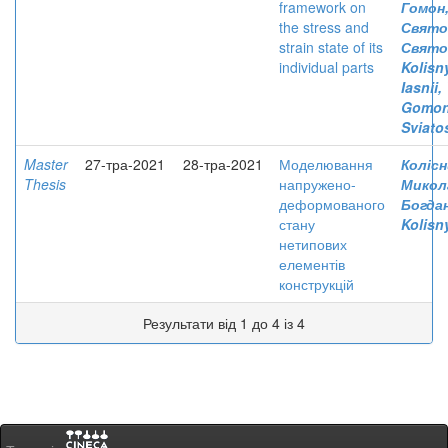
framework on
Гомон
the stress and
Свято
strain state of its
Свято
individual parts
Kolisn
Iasnii
Gomon
Sviato
Master
27-тра-2021
28-тра-2021
Моделювання
Колісн
Thesis
напружено-
Микол
деформованого
Богда
стану
Kolisn
нетипових
елементів
конструкцій
Результати від 1 до 4 із 4