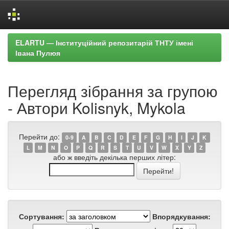
Skip
ELARTU — Інституційний репозитарій ТНТУ імені
navigation
Івана Пулюя
Перегляд зібрання за групою
- Автори Kolisnyk, Mykola
Перейти до:
0-9
A
B
C
D
E
F
G
H
I
J
K
L
M
N
O
P
Q
R
S
T
U
V
W
X
Y
Z
або ж введіть декілька перших літер:
Сортування:
Впорядкування: