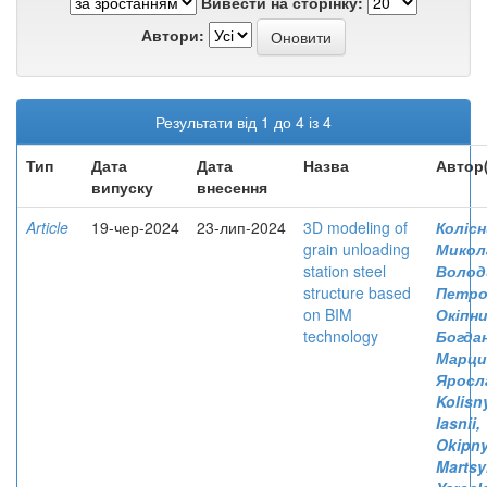
Вивести на сторінку:
Автори:
Результати від 1 до 4 із 4
Тип
Дата
Дата
Назва
Автор
випуску
внесення
Article
19-чер-2024
23-лип-2024
3D modeling of
Колісн
grain unloading
Микол
station steel
Волод
structure based
Петро
on BIM
Окіпни
technology
Богда
Марци
Яросл
Kolisn
Iasnii
Okipny
Martsy