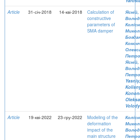
Yarosl
Article
31-січ-2018
14-кві-2018
Calculation of
Ясній
constructive
Волод
parameters of
Колісн
SMA damper
Микол
Богда
Кононч
Олекс
Петро
Ясній,
Волод
Петро
Yasniy
Kolisn
Konon
Oleksa
Volod
Article
19-кві-2022
23-гру-2022
Modeling of the
Колісн
deformation
Микол
impact of the
Волод
main structure
Петро