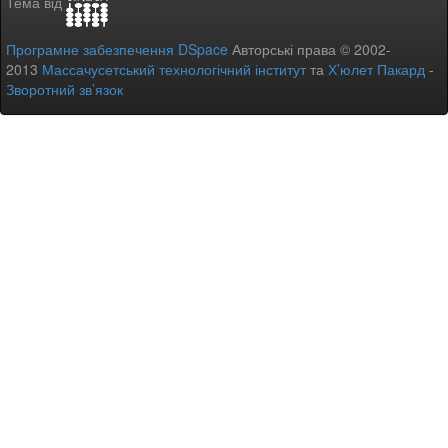
Тема від
Програмне забезпечення DSpace
Авторські права © 2002-
2013
Массачусетський технологічний інститут
та
Х’юлет Пакард
-
Зворотний зв’язок