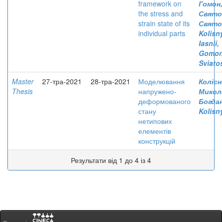
framework on
Гомон
the stress and
Свято
strain state of its
Свято
individual parts
Kolisn
Iasnii
Gomon
Sviato
Master
27-тра-2021
28-тра-2021
Моделювання
Колісн
Thesis
напружено-
Микол
деформованого
Богда
стану
Kolisn
нетипових
елементів
конструкцій
Результати від 1 до 4 із 4