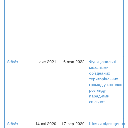
Article
лис-2021
6-жов-2022
Функціональні
механізми
об’єднаних
територіальних
громад у контексті
розгляду
парадигми
спільнот
Article
14-кві-2020
17-вер-2020
Шляхи підвищення