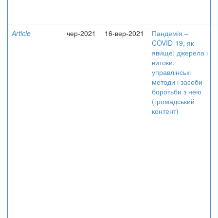
Article
чер-2021
16-вер-2021
Пандемія –
COVID-19, як
явище: джерела і
витоки,
управлінські
методи і засоби
боротьби з нею
(громадський
контент)