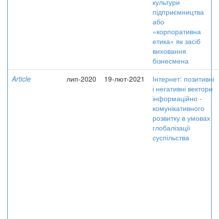
культури
підприємництва
або
«корпоративна
етика» як засіб
виховання
бізнесмена
Article
лип-2020
19-лют-2021
Інтернет: позитивні
і негативні вектори
інформаційно -
комунікативного
розвитку в умовах
глобалізації
суспільства