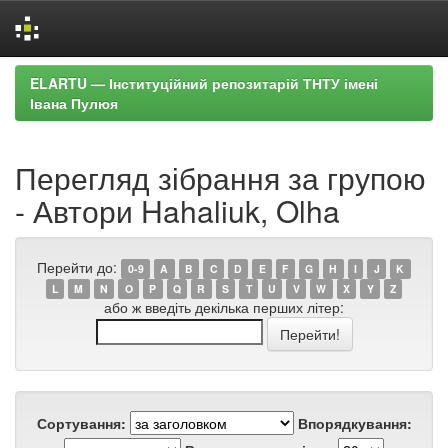
Skip
ELARTU — Інституційний репозитарій ТНТУ імені
navigation
Івана Пулюя
Перегляд зібрання за групою
- Автори Hahaliuk, Olha
Перейти до:
0-9
A
B
C
D
E
F
G
H
I
J
K
L
M
N
O
P
Q
R
S
T
U
V
W
X
Y
Z
або ж введіть декілька перших літер:
Сортування:
Впорядкування: