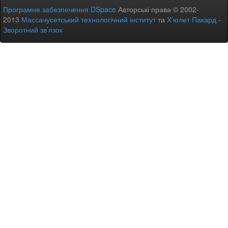
Програмне забезпечення DSpace
Авторські права © 2002-
2013
Массачусетський технологічний інститут
та
Х’юлет Пакард
-
Зворотний зв’язок