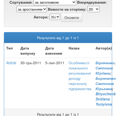
Сортування:
Впорядкування:
Вивести на сторінку:
Автори:
Результати від 1 до 1 із 1
Тип
Дата
Дата
Назва
Автор(и)
випуску
внесення
Article
30-тра-2011
5-лип-2011
Особливості
Бірюченко,
локального
Світлана
регулювання
Юріївна
;
доходу
Бирюченко
персоналу
Светлана
підприємства
Юрьевна
;
Biryuchenk
Svitlana
Yuriyivna
Результати від 1 до 1 із 1