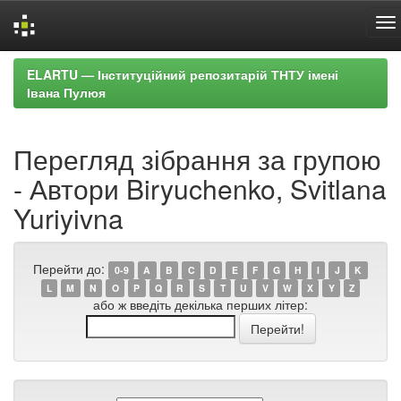
Skip
ELARTU — Інституційний репозитарій ТНТУ імені
navigation
Івана Пулюя
Перегляд зібрання за групою
- Автори Biryuchenko, Svitlana
Yuriyivna
Перейти до:
0-9
A
B
C
D
E
F
G
H
I
J
K
L
M
N
O
P
Q
R
S
T
U
V
W
X
Y
Z
або ж введіть декілька перших літер: