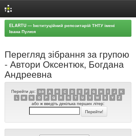
Skip
ELARTU — Інституційний репозитарій ТНТУ імені
navigation
Івана Пулюя
Перегляд зібрання за групою
- Автори Оксентюк, Богдана
Андреевна
Перейти до:
0-9
A
B
C
D
E
F
G
H
I
J
K
L
M
N
O
P
Q
R
S
T
U
V
W
X
Y
Z
або ж введіть декілька перших літер: