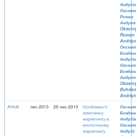
Андрій
Оксент
Роман
Андрее
Oksent
Roman
Andriy
Оксент
Богдан
Андріїв
Оксент
Богдан
Андрее
Oksent
Bohda
Andriyi
Article
лис-2013
25-лис-2013
Особливості
Оксент
комплексу
Богдан
маркетингу в
Андріїв
екологічному
Оксент
маркетингу
Андрій