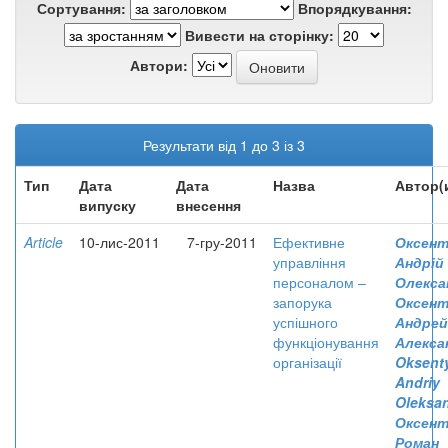
Сортування:
Впорядкування:
Вивести на сторінку:
Автори:
Результати від 1 до 3 із 3
Тип
Дата
Дата
Назва
Автор(
випуску
внесення
Article
10-лис-2011
7-гру-2011
Ефективне
Оксент
управління
Андрій
персоналом –
Олекса
запорука
Оксент
успішного
Андрей
функціонування
Алекса
організації
Oksent
Andriy
Oleksa
Оксент
Роман