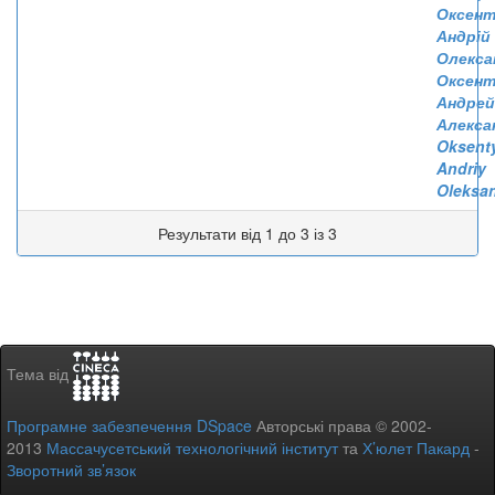
Оксент
Андрій
Олекса
Оксент
Андрей
Алекса
Oksent
Andriy
Oleksa
Результати від 1 до 3 із 3
Тема від
Програмне забезпечення DSpace
Авторські права © 2002-
2013
Массачусетський технологічний інститут
та
Х’юлет Пакард
-
Зворотний зв’язок