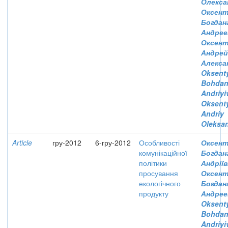
Олекса
Оксент
Богдан
Андрее
Оксент
Андрей
Алекса
Oksent
Bohda
Andriyi
Oksent
Andriy
Oleksa
Article
гру-2012
6-гру-2012
Особливості
Оксент
комунікаційної
Богдан
політики
Андріїв
просування
Оксент
екологічного
Богдан
продукту
Андрее
Oksent
Bohda
Andriyi