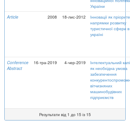
інноваційної політик
України
Article
2008
18-лис-2012
Інновації як пріорите
напрямки розвитку
туристичної сфери в
україні
Conference
16-тра-2019
4-чер-2019
Інтелектуальний кап
Abstract
як необхідна умова
забезпечення
конкурентоспроможн
вітчизняних
машинобудівних
підприємств
Результати від 1 до 15 із 15