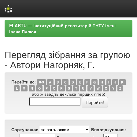
Skip
ELARTU — Інституційний репозитарій ТНТУ імені
navigation
Івана Пулюя
Перегляд зібрання за групою
- Автори Нагорняк, Г.
Перейти до:
0-9
A
B
C
D
E
F
G
H
I
J
K
L
M
N
O
P
Q
R
S
T
U
V
W
X
Y
Z
або ж введіть декілька перших літер:
Сортування:
Впорядкування: