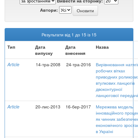
Вивести на сторінку:
Автори:
Результати від 1 до 15 із 15
Тип
Дата
Дата
Назва
випуску
внесення
Article
14-тра-2008
24-тра-2016
Вирівнювання натягі
робочих вітках
приводних роликових
втулкових ланцюгів
двоконтурної
ланцюгової передачі
Article
20-лис-2013
16-бер-2017
Мережева модель
інноваційного проце
як чинник забезпече
економічного зроста
в Україні