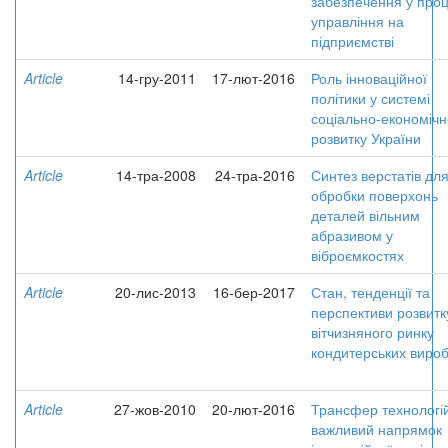
забезпечення у проц
управління на
підприємстві
Article
14-гру-2011
17-лют-2016
Роль інноваційної
політики у системі
соціально-економічн
розвитку України
Article
14-тра-2008
24-тра-2016
Синтез верстатів дл
обробки поверхонь
деталей вільним
абразивом у
віброємкостях
Article
20-лис-2013
16-бер-2017
Стан, тенденції та
перспективи розвитк
вітчизняного ринку
кондитерських вироб
Article
27-жов-2010
20-лют-2016
Трансфер технологій
важливий напрямок