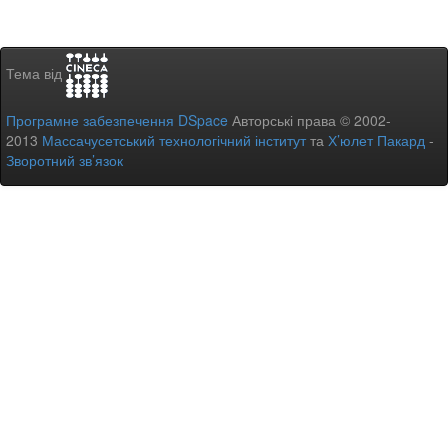
Тема від
Програмне забезпечення DSpace
Авторські права © 2002-
2013
Массачусетський технологічний інститут
та
Х’юлет Пакард
-
Зворотний зв’язок