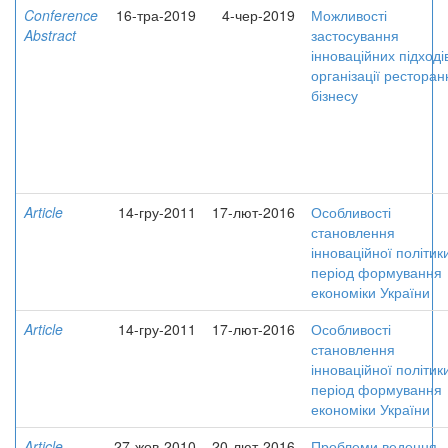
Conference
16-тра-2019
4-чер-2019
Можливості
Abstract
застосування
інноваційних підході
організації ресторан
бізнесу
Article
14-гру-2011
17-лют-2016
Особливості
становлення
інноваційної політик
період формування
економіки України
Article
14-гру-2011
17-лют-2016
Особливості
становлення
інноваційної політик
період формування
економіки України
Article
27-жов-2010
20-лют-2016
Проблеми ведення