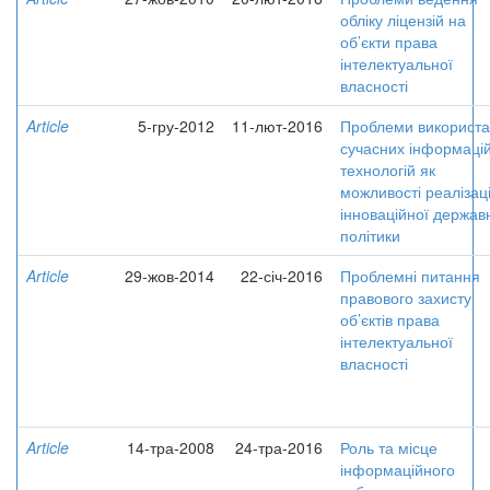
обліку ліцензій на
об’єкти права
інтелектуальної
власності
Article
5-гру-2012
11-лют-2016
Проблеми використ
сучасних інформаці
технологій як
можливості реалізаці
інноваційної держав
політики
Article
29-жов-2014
22-січ-2016
Проблемні питання
правового захисту
об’єктів права
інтелектуальної
власності
Article
14-тра-2008
24-тра-2016
Роль та місце
інформаційного