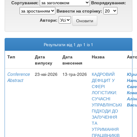
Сортування:
Впорядкування:
Вивести на сторінку:
Автори:
Результати від 1 до 1 із 1
Тип
Дата
Дата
Назва
Авто
випуску
внесення
Conference
23-кві-2026
13-тра-2026
КАДРОВИЙ
Юри
Abstract
ДЕФІЦИТ У
Нат
СФЕРІ
Євге
ЛОГІСТИКИ:
Кова
СУЧАСНІ
Алін
УПРАВЛІНСЬКІ
Васи
ПІДХОДИ ДО
ЗАЛУЧЕННЯ
ТА
УТРИМАННЯ
ПРАЦІВНИКІВ