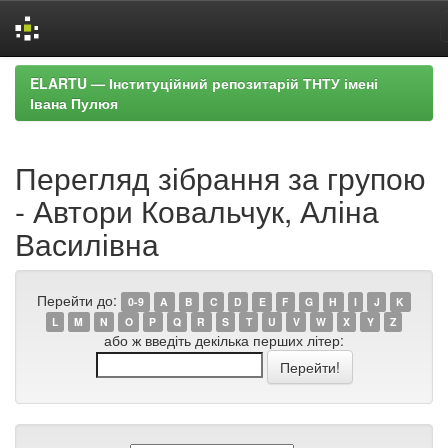
Skip
ELARTU — Інституційний репозитарій ТНТУ імені
navigation
Івана Пулюя
Перегляд зібрання за групою
- Автори Ковальчук, Аліна
Василівна
Перейти до:
0-9
A
B
C
D
E
F
G
H
I
J
K
L
M
N
O
P
Q
R
S
T
U
V
W
X
Y
Z
або ж введіть декілька перших літер: