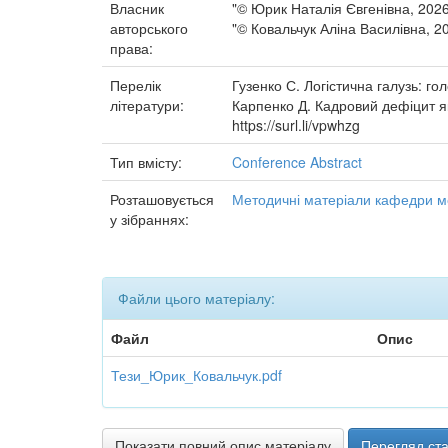
Власник
"© Юрик Наталія Євгенівна, 202
авторського
"© Ковальчук Аліна Василівна, 2
права:
Перелік
Гузенко С. Логістична галузь: гол
літератури:
Карпенко Д. Кадровий дефіцит як
https://surl.li/vpwhzg
Тип вмісту:
Conference Abstract
Розташовується
Методичні матеріали кафедри м
у зібраннях:
Файли цього матеріалу:
Файл
Опис
Тези_Юрик_Ковальчук.pdf
Показати повний опис матеріалу
Перегляд ста