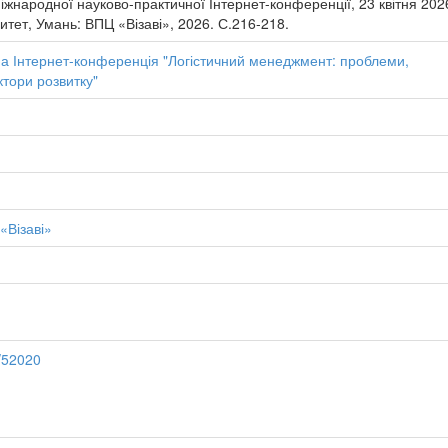
Міжнародної науково-практичної Інтернет-конференції, 23 квітня 2026
тет, Умань: ВПЦ «Візаві», 2026. С.216-218.
а Інтернет-конференція "Логістичний менеджмент: проблеми,
ктори розвитку"
«Візаві»
b/52020