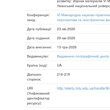
розвитку: збірник матеріалів VI 
Уманський національний універси
Конференція/
VI Міжнародна науково-практичн
захід:
перспективи та геостратегічні ве
Дата публікації:
23-кві-2026
Дата подання:
29-кві-2026
Дата внесення:
13-тра-2026
Видавництво:
Видавничо-поліграфічний центр 
Країна (код):
UA
Діапазон
216-218
сторінок:
URI
http://elartu.tntu.edu.ua/handle/li
(Уніфікований
ідентифікатор
ресурсу):