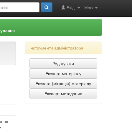
Вхід:
Мова
рування
Інструменти адміністратора
чення
и