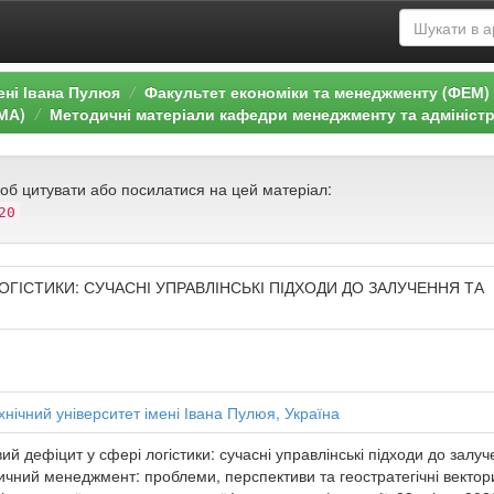
ені Івана Пулюя
Факультет економіки та менеджменту (ФЕМ)
МА)
Методичні матеріали кафедри менеджменту та адмініст
щоб цитувати або посилатися на цей матеріал:
20
ОГІСТИКИ: СУЧАСНІ УПРАВЛІНСЬКІ ПІДХОДИ ДО ЗАЛУЧЕННЯ ТА
нічний університет імені Івана Пулюя, Україна
ий дефіцит у сфері логістики: сучасні управлінські підходи до залу
тичний менеджмент: проблеми, перспективи та геостратегічні вектор