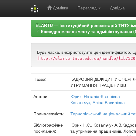
Домівка
Перегляд
Довідка
Skip
ELARTU — Інституційний репозитарій ТНТУ ім
navigation
Кафедра менеджменту та адміністрування (
Будь ласка, використовуйте цей ідентифікатор, 
http://elartu.tntu.edu.ua/handle/lib/520
Назва:
КАДРОВИЙ ДЕФІЦИТ У СФЕРІ Л
УТРИМАННЯ ПРАЦІВНИКІВ
Автори:
Юрик, Наталія Євгенівна
Ковальчук, Аліна Василівна
Приналежність:
Тернопільський національний тех
Бібліографічне
Юрик Н.Є., Ковальчук А.В.Кадров
посилання:
та утримання працівників. Логіс