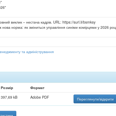
6"
026"
овний виклик – нестача кадрів. URL: https://surl.li/bsmksy
 нова норма: як зміниться управління синіми комірцями у 2026 роц
енеджменту та адміністрування
Розмір
Формат
397,69 kB
Adobe PDF
Переглянути/відкрити
тистики