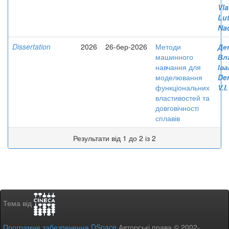
Vla
Lut
Nad
Dissertation
2026
26-бер-2026
Методи
Де
машинного
Вл
навчання для
Ів
моделювання
De
функціональних
V.I.
властивостей та
довговічності
сплавів
Результати від 1 до 2 із 2
Тема від
Програмне забезпечення DSpace
Авторські права © 2002-