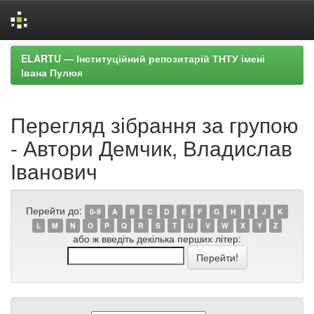
Skip
ELARTU — Інституційний репозитарій ТНТУ імені
navigation
Івана Пулюя
Перегляд зібрання за групою
- Автори Демчик, Владислав
Іванович
Перейти до:
0-9
A
B
C
D
E
F
G
H
I
J
K
L
M
N
O
P
Q
R
S
T
U
V
W
X
Y
Z
або ж введіть декілька перших літер: