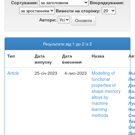
Сортування:
Впорядкування:
Вивести на сторінку:
Автори:
Результати від 1 до 2 із 2
Тип
Дата
Дата
Назва
Ав
випуску
внесення
Article
25-січ-2023
4-лип-2023
Modelling of
Яс
functional
Пе
properties of
Де
shape-memory
Вл
alloys by
Ів
machine
Лу
learning
На
methods
Ст
Yas
Ol
De