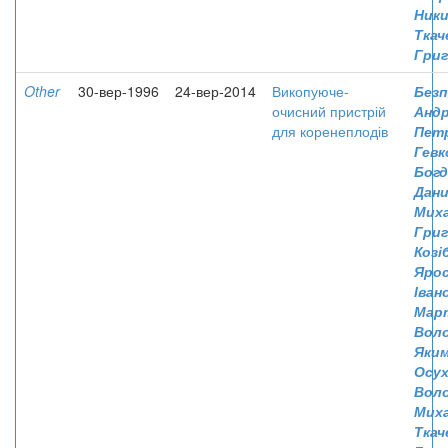
Ник
Ткач
Григ
Other
30-вер-1996
24-вер-2014
Викопуюче-
Безп
очисний пристрій
Андр
для коренеплодів
Пет
Гевк
Богд
Дани
Мих
Гри
Козі
Яро
Іван
Мар
Вол
Яки
Осух
Вол
Мих
Ткач