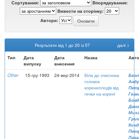
Сортування:
Впорядкування:
Вивести на сторінку:
Автори:
Результати від 1 до 20 із 57
далі >
Тип
Дата
Дата
Назва
Авто
випуску
внесення
Other
15-гру-1993
24-вер-2014
Бiла до очисника
Безп
головок
Андр
коренеплодiв вiд
Пет
гички на коренi
Гевк
Богд
Дани
Мих
Гри
Конд
Петр
Лаза