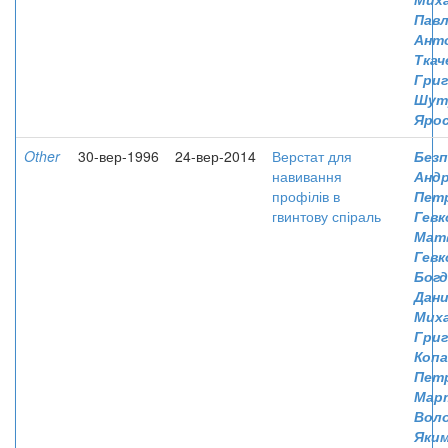
Павл
Ант
Ткач
Григ
Шут
Яро
Other
30-вер-1996
24-вер-2014
Верстат для
Безп
навивання
Андр
профілів в
Пет
гвинтову спіраль
Гевк
Мат
Гевк
Богд
Дани
Мих
Гри
Копа
Пет
Мар
Вол
Яки