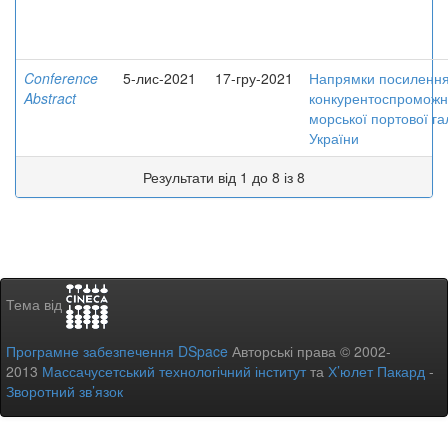
Conference
5-лис-2021
17-гру-2021
Напрямки посиленн
Abstract
конкурентоспроможн
морської портової га
України
Результати від 1 до 8 із 8
Тема від
Програмне забезпечення DSpace
Авторські права © 2002-
2013
Массачусетський технологічний інститут
та
Х’юлет Пакард
-
Зворотний зв’язок