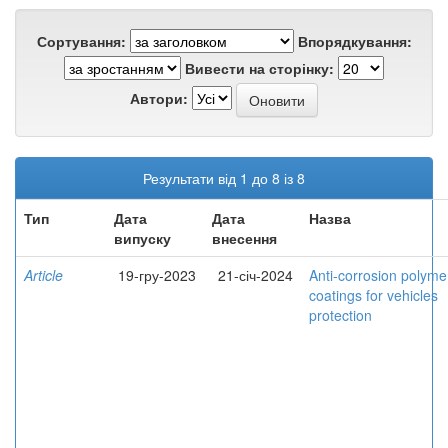
Сортування:
Впорядкування:
Вивести на сторінку:
Автори:
Результати від 1 до 8 із 8
Тип
Дата
Дата
Назва
випуску
внесення
Article
19-гру-2023
21-січ-2024
Anti-corrosion polyme
coatings for vehicles
protection