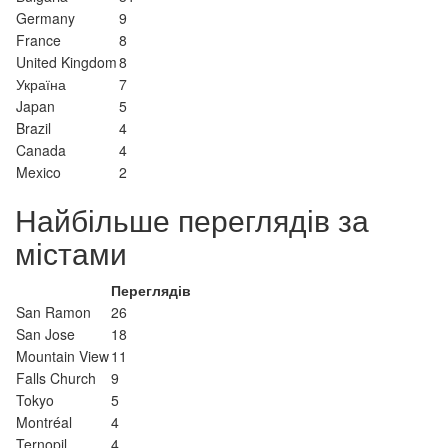
Germany
9
France
8
United Kingdom
8
Україна
7
Japan
5
Brazil
4
Canada
4
Mexico
2
Найбільше переглядів за
містами
Переглядів
San Ramon
26
San Jose
18
Mountain View
11
Falls Church
9
Tokyo
5
Montréal
4
Ternopil
4