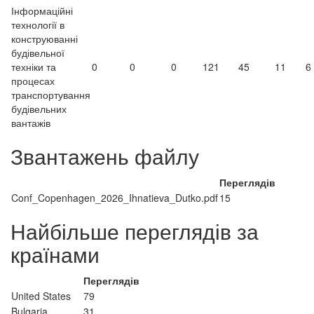
Інформаційні
технології в
конструюванні
будівельної
техніки та
0
0
0
121
45
11
6
процесах
транспортування
будівельних
вантажів
Звантажень файлу
Переглядів
Conf_Copenhagen_2026_Ihnatieva_Dutko.pdf
15
Найбільше переглядів за
країнами
Переглядів
United States
79
Bulgaria
31