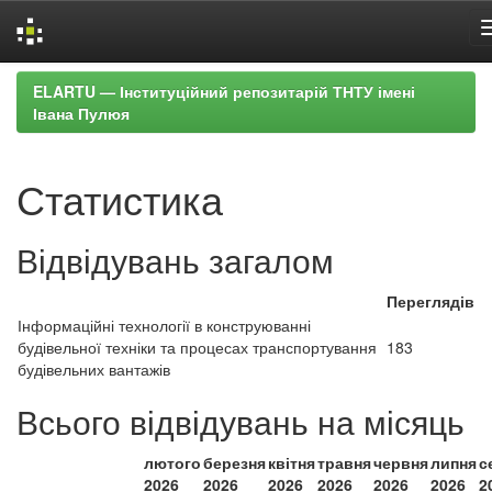
Skip
ELARTU — Інституційний репозитарій ТНТУ імені
navigation
Івана Пулюя
Статистика
Відвідувань загалом
Переглядів
Інформаційні технології в конструюванні
будівельної техніки та процесах транспортування
183
будівельних вантажів
Всього відвідувань на місяць
лютого
березня
квітня
травня
червня
липня
с
2026
2026
2026
2026
2026
2026
2