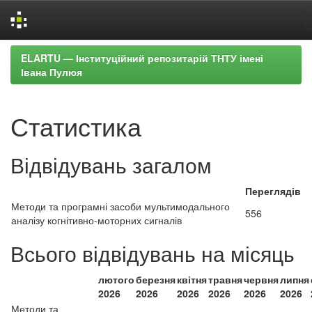
Skip
ELARTU — Інституційний репозитарій ТНТУ імені
navigation
Івана Пулюя
Статистика
Відвідувань загалом
Переглядів
Методи та програмні засоби мультимодального
556
аналізу когнітивно-моторних сигналів
Всього відвідувань на місяць
лютого
березня
квітня
травня
червня
липня
2026
2026
2026
2026
2026
2026
Методи та