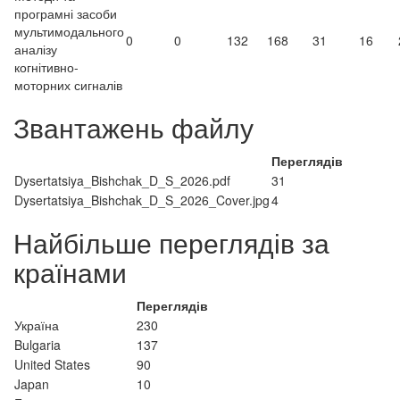
програмні засоби
мультимодального
0
0
132
168
31
16
аналізу
когнітивно-
моторних сигналів
Звантажень файлу
Переглядів
Dysertatsiya_Bishchak_D_S_2026.pdf
31
Dysertatsiya_Bishchak_D_S_2026_Cover.jpg
4
Найбільше переглядів за
країнами
Переглядів
Україна
230
Bulgaria
137
United States
90
Japan
10