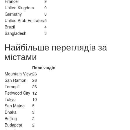
France
9
United Kingdom
9
Germany
8
United Arab Emirates
5
Brazil
4
Bangladesh
3
Найбільше переглядів за
містами
Переглядів
Mountain View
26
San Ramon
26
Ternopil
26
Redwood City
12
Tokyo
10
San Mateo
5
Dhaka
3
Beijing
2
Budapest
2