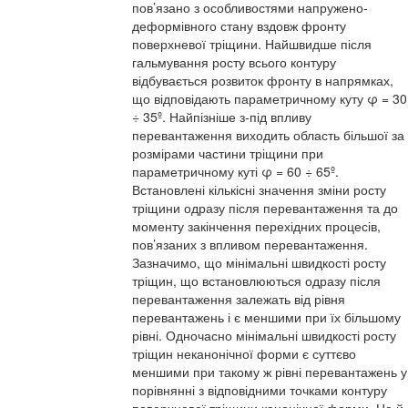
пов’язано з особливостями напружено-
деформівного стану вздовж фронту
поверхневої тріщини. Найшвидше після
гальмування росту всього контуру
відбувається розвиток фронту в напрямках,
що відповідають параметричному куту φ = 30
÷ 35º. Найпізніше з-під впливу
перевантаження виходить область більшої за
розмірами частини тріщини при
параметричному куті φ = 60 ÷ 65º.
Встановлені кількісні значення зміни росту
тріщини одразу після перевантаження та до
моменту закінчення перехідних процесів,
пов’язаних з впливом перевантаження.
Зазначимо, що мінімальні швидкості росту
тріщин, що встановлюються одразу після
перевантаження залежать від рівня
перевантажень і є меншими при їх більшому
рівні. Одночасно мінімальні швидкості росту
тріщин неканонічної форми є суттєво
меншими при такому ж рівні перевантажень у
порівнянні з відповідними точками контуру