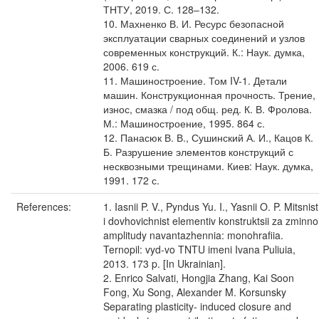
ТНТУ, 2019. С. 128–132.
10. Махненко В. И. Ресурс безопасной
эксплуатации сварных соединений и узлов
современных конструкций. К.: Наук. думка,
2006. 619 с.
11. Машиностроение. Том IV-1. Детали
машин. Конструкционная прочность. Трение,
износ, смазка / под общ. ред. К. В. Фролова.
М.: Машиностроение, 1995. 864 с.
12. Панасюк В. В., Сушинский А. И., Кацов К.
Б. Разрушение элементов конструкций с
несквозными трещинами. Киев: Наук. думка,
1991. 172 с.
References:
1. Iasnii P. V., Pyndus Yu. I., Yasnii O. P. Mitsnist
i dovhovichnist elementiv konstruktsii za zminno
amplitudy navantazhennia: monohrafiia.
Ternopil: vyd-vo TNTU imeni Ivana Puliuia,
2013. 173 p. [In Ukrainian].
2. Enrico Salvati, Hongjia Zhang, Kai Soon
Fong, Xu Song, Alexander M. Korsunsky
Separating plasticity- induced closure and