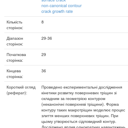
non-canonical contour
crack growth rate
Кількість
8
сторінок:
Діапазон
29-36
сторінок:
Початкова
29
сторінка:
Кінцева
36
сторінка:
Короткий огляд
Проведено експериментальні дослідження
(реферат):
кінетики розвитку поверхневих тріщин зі
складним за геометрією контуром
(неканонічні поверхневі тріщини). Форма
контуру таких макротріщин моделює процес
злиття менших поверхневих тріщин. При
цьому утворюється сідловидний контур.
Досліджено вплив однократних навантажень