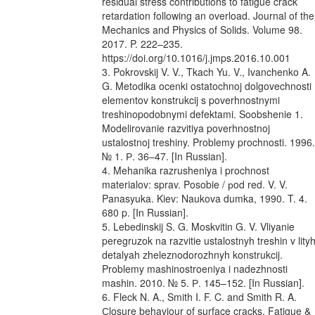
residual stress contributions to fatigue crack
retardation following an overload. Journal of the
Mechanics and Physics of Solids. Volume 98.
2017. P. 222–235.
https://doi.org/10.1016/j.jmps.2016.10.001
3. Pokrovskij V. V., Tkach Yu. V., Ivanchenko A.
G. Metodika ocenki ostatochnoj dolgovechnosti
elementov konstrukcij s poverhnostnymi
treshinopodobnymi defektami. Soobshenie 1.
Modelirovanie razvitiya poverhnostnoj
ustalostnoj treshiny. Problemy prochnosti. 1996.
№ 1. Р. 36–47. [In Russian].
4. Mehanika razrusheniya i prochnost
materialov: sprav. Posobie / рod red. V. V.
Panasyuka. Kiev: Naukova dumka, 1990. T. 4.
680 p. [In Russian].
5. Lebedinskij S. G. Moskvitin G. V. Vliyanie
peregruzok na razvitie ustalostnyh treshin v lity
detalyah zheleznodorozhnyh konstrukcij.
Problemy mashinostroeniya i nadezhnosti
mashin. 2010. № 5. Р. 145–152. [In Russian].
6. Fleck N. A., Smith I. F. C. and Smith R. A.
Сlosure behaviour of surface cracks. Fatigue &