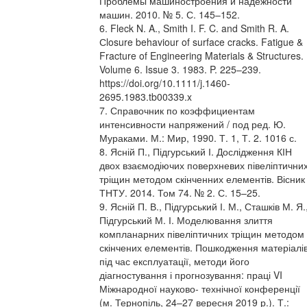
Проблемы машиностроения и надежности
машин. 2010. № 5. С. 145–152.
6. Fleck N. A., Smith I. F. C. and Smith R. A.
Сlosure behaviour of surface cracks. Fatigue &
Fracture of Engineering Materials & Structures.
Volume 6. Issue 3. 1983. P. 225–239.
https://doi.org/10.1111/j.1460-
2695.1983.tb00339.x
7. Справочник по коэффициентам
интенсивности напряжений / под ред. Ю.
Мураками. М.: Мир, 1990. Т. 1, Т. 2. 1016 с.
8. Ясній П., Підгурський І. Дослідження КІН
двох взаємодіючих поверхневих півеліптични
тріщин методом скінченних елементів. Вісник
ТНТУ. 2014. Том 74. № 2. С. 15–25.
9. Ясній П. В., Підгурський І. М., Сташків М. Я.
Підгурський М. І. Моделювання злиття
компланарних півеліптичних тріщин методом
скінчених елементів. Пошкодження матеріалі
під час експлуатації, методи його
діагностування і прогнозування: праці VI
Міжнародної науково- технічної конференції
(м. Тернопіль, 24–27 вересня 2019 р.). Т.: