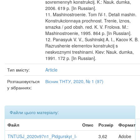
sovremennyh konstrukcij. K.: Nauk. dumka,
2006. 619 p. [In Russian].
11. Mashinostroenie. Tom IV-1. Detali mashin.
Konstrukcionnaya prochnost. Trenie, iznos,
smazka / рod obsh. red. K. V. Frolova. M.:
Mashinostroenie, 1995. 864 p. [In Russian].
12. Panasyuk V. V., Sushinskij A. I., Kacov K. B.
Razrushenie elementov konstrukcij s
neskvoznymi treshinami. Kiev: Nauk. dumka,
1991. 172 p. [In Russian].
Тип вмісту:
Article
Розташовується
Вісник ТНТУ, 2020, № 1 (97)
у зібраннях:
Файли цього матеріалу:
Файл
Опис
Розмір
Формат
TNTUSJ_2020v97n1_Pidgurskyi_I-
3,62
Adobe