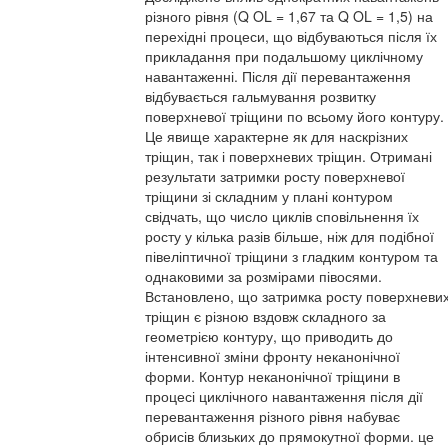
різного рівня (Q OL = 1,67 та Q OL = 1,5) на
перехідні процеси, що відбуваються після їх
прикладання при подальшому циклічному
навантаженні. Після дії перевантаження
відбувається гальмування розвитку
поверхневої тріщини по всьому його контуру.
Це явище характерне як для наскрізних
тріщин, так і поверхневих тріщин. Отримані
результати затримки росту поверхневої
тріщини зі складним у плані контуром
свідчать, що число циклів сповільнення їх
росту у кілька разів більше, ніж для подібної
півеліптичної тріщини з гладким контуром та
однаковими за розмірами півосями.
Встановлено, що затримка росту поверхневи
тріщин є різною вздовж складного за
геометрією контуру, що приводить до
інтенсивної зміни фронту неканонічної
форми. Контур неканонічної тріщини в
процесі циклічного навантаження після дії
перевантаження різного рівня набуває
обрисів близьких до прямокутної форми. це