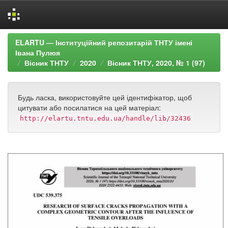
Skip
ELARTU — Інституційний репозитарій ТНТУ імені
navigation
Івана Пулюя
Вісник ТНТУ
2020
Вісник ТНТУ, 2020, № 1 (97)
Будь ласка, використовуйте цей ідентифікатор, щоб
цитувати або посилатися на цей матеріал:
http://elartu.tntu.edu.ua/handle/lib/32436