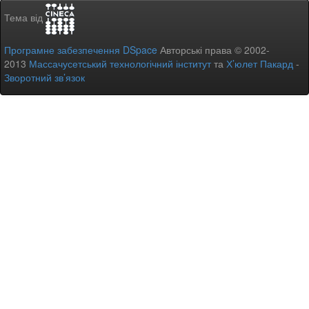
Тема від
Програмне забезпечення DSpace
Авторські права © 2002-
2013
Массачусетський технологічний інститут
та
Х’юлет Пакард
-
Зворотний зв’язок