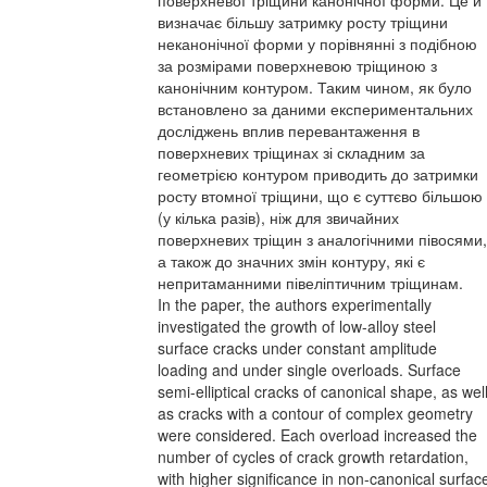
поверхневої тріщини канонічної форми. Це й
визначає більшу затримку росту тріщини
неканонічної форми у порівнянні з подібною
за розмірами поверхневою тріщиною з
канонічним контуром. Таким чином, як було
встановлено за даними експериментальних
досліджень вплив перевантаження в
поверхневих тріщинах зі складним за
геометрією контуром приводить до затримки
росту втомної тріщини, що є суттєво більшою
(у кілька разів), ніж для звичайних
поверхневих тріщин з аналогічними півосями,
а також до значних змін контуру, які є
непритаманними півеліптичним тріщинам.
In the paper, the authors experimentally
investigated the growth of low-alloy steel
surface cracks under constant amplitude
loading and under single overloads. Surface
semi-elliptical cracks of canonical shape, as wel
as cracks with a contour of complex geometry
were considered. Each overload increased the
number of cycles of crack growth retardation,
with higher significance in non-canonical surfac