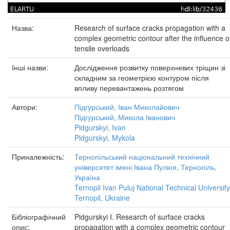
Назва:
Research of surface cracks propagation with a
complex geometric contour after the influence o
tensile overloads
Інші назви:
Дослідження розвитку поверхневих тріщин зі
складним за геометрією контуром після
впливу перевантажень розтягом
Автори:
Підгурський, Іван Миколайович
Підгурський, Микола Іванович
Pidgurskyi, Ivan
Pidgurskyi, Mykola
Приналежність:
Тернопільський національний технічний
університет імені Івана Пулюя, Тернопіль,
Україна
Ternopil Ivan Puluj National Technical University
Ternopil, Ukraine
Бібліографічний
Pidgurskyi I. Research of surface cracks
опис:
propagation with a complex geometric contour