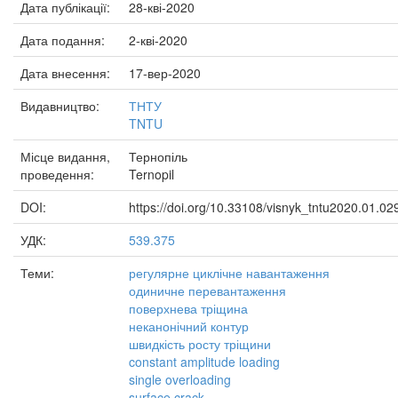
Дата публікації:
28-кві-2020
Дата подання:
2-кві-2020
Дата внесення:
17-вер-2020
Видавництво:
ТНТУ
TNTU
Місце видання,
Тернопіль
проведення:
Ternopil
DOI:
https://doi.org/10.33108/visnyk_tntu2020.01.02
УДК:
539.375
Теми:
регулярне циклічне навантаження
одиничне перевантаження
поверхнева тріщина
неканонічний контур
швидкість росту тріщини
constant amplitude loading
single overloading
surface crack