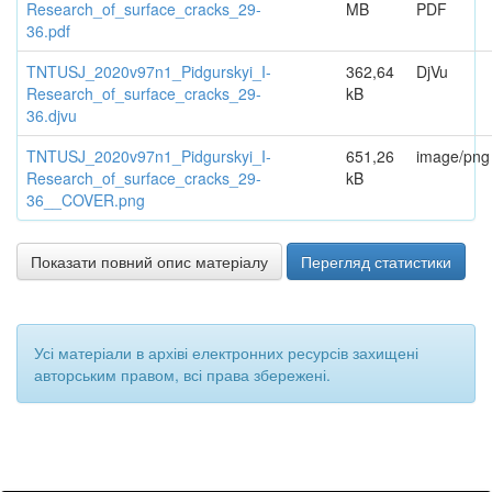
Research_of_surface_cracks_29-
MB
PDF
36.pdf
TNTUSJ_2020v97n1_Pidgurskyi_I-
362,64
DjVu
Research_of_surface_cracks_29-
kB
36.djvu
TNTUSJ_2020v97n1_Pidgurskyi_I-
651,26
image/png
Research_of_surface_cracks_29-
kB
36__COVER.png
Показати повний опис матеріалу
Перегляд статистики
Усі матеріали в архіві електронних ресурсів захищені
авторським правом, всі права збережені.