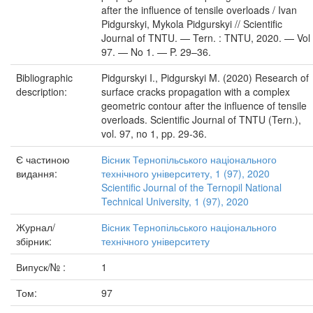
after the influence of tensile overloads / Ivan
Pidgurskyi, Mykola Pidgurskyi // Scientific
Journal of TNTU. — Tern. : TNTU, 2020. — Vol
97. — No 1. — P. 29–36.
Bibliographic
Pidgurskyi I., Pidgurskyi M. (2020) Research of
description:
surface cracks propagation with a complex
geometric contour after the influence of tensile
overloads. Scientific Journal of TNTU (Tern.),
vol. 97, no 1, pp. 29-36.
Є частиною
Вісник Тернопільського національного
видання:
технічного університету, 1 (97), 2020
Scientific Journal of the Ternopil National
Technical University, 1 (97), 2020
Журнал/
Вісник Тернопільського національного
збірник:
технічного університету
Випуск/№ :
1
Том:
97