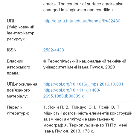
cracks. The contour of surface cracks also
changed in single-overload condition.
URI
http://elartu.tntu.edu.ua/handle/lib/32436
(Уніфікований
ідентифікатор
ресурсу):
ISSN:
2522-4433
Власник
© Тернопільський національний технічний
авторського
університет імені Івана Пулюя, 2020
права:
URL-посилання
https://doi.org/10.1016/j.jmps.2016.10.001
пов’язаного
https://doi.org/10.1111/j.1460-
матеріалу:
2695.1983.tb00339.x
Перелік
1. Ясній П. В., Пиндус Ю. І., Ясній О. П.
літератури:
Міцність і довговічність елементів конструкцій
за змінної амплітуди навантаження:
монографія. Тернопіль: вид-во ТНТУ імені
Івана Пулюя, 2013. 173 с.