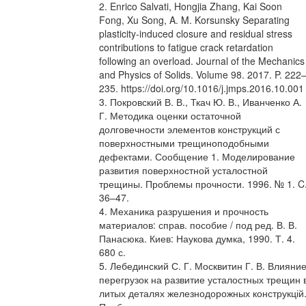
2. Enrico Salvati, Hongjia Zhang, Kai Soon
Fong, Xu Song, A. M. Korsunsky Separating
plasticity-induced closure and residual stress
contributions to fatigue crack retardation
following an overload. Journal of the Mechanics
and Physics of Solids. Volume 98. 2017. P. 222
235. https://doi.org/10.1016/j.jmps.2016.10.001
3. Покровский В. В., Ткач Ю. В., Иванченко А.
Г. Методика оценки остаточной
долговечности элементов конструкций с
поверхностными трещиноподобными
дефектами. Сообщение 1. Моделирование
развития поверхностной усталостной
трещины. Проблемы прочности. 1996. № 1. C
36–47.
4. Механика разрушения и прочность
материалов: справ. пособие / под ред. В. В.
Панасюка. Киев: Наукова думка, 1990. Т. 4.
680 с.
5. Лебединский С. Г. Москвитин Г. В. Влияни
перегрузок на развитие усталостных трещин 
литых деталях железнодорожных конструкцій