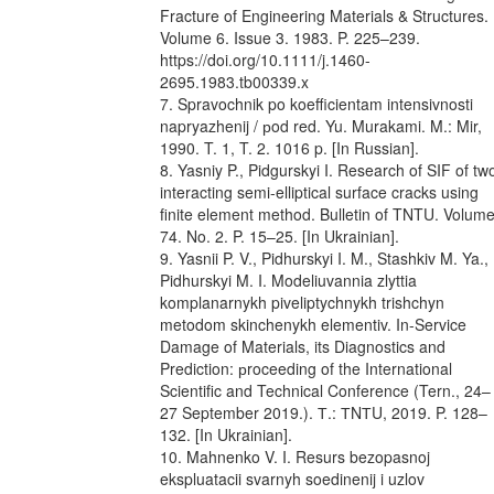
Fracture of Engineering Materials & Structures.
Volume 6. Issue 3. 1983. P. 225–239.
https://doi.org/10.1111/j.1460-
2695.1983.tb00339.x
7. Spravochnik po koefficientam intensivnosti
napryazhenij / рod red. Yu. Murakami. M.: Mir,
1990. T. 1, T. 2. 1016 p. [In Russian].
8. Yasniy P., Pidgurskyi I. Research of SIF of tw
interacting semi-elliptical surface cracks using
finite element method. Bulletin of TNTU. Volum
74. No. 2. P. 15–25. [In Ukrainian].
9. Yasnii P. V., Pidhurskyi I. M., Stashkiv M. Ya.,
Pidhurskyi M. I. Modeliuvannia zlyttia
komplanarnykh piveliptychnykh trishchyn
metodom skinchenykh elementiv. In-Service
Damage of Materials, its Diagnostics and
Prediction: рroceeding of the International
Scientific and Technical Conference (Tern., 24–
27 September 2019.). Т.: ТNТU, 2019. P. 128–
132. [In Ukrainian].
10. Mahnenko V. I. Resurs bezopasnoj
ekspluatacii svarnyh soedinenij i uzlov