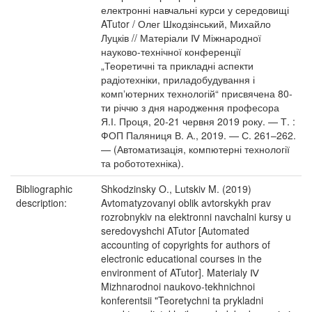
електронні навчальні курси у середовищі
ATutor / Олег Шкодзінський, Михайло
Луцків // Матеріали Ⅳ Міжнародної
науково-технічної конференції
„Теоретичні та прикладні аспекти
радіотехніки, приладобудування і
компʼютерних технологій“ присвячена 80-
ти річчю з дня народження професора
Я.І. Проця, 20-21 червня 2019 року. — Т. :
ФОП Паляниця В. А., 2019. — С. 261–262.
— (Автоматизація, компютерні технології
та робототехніка).
Bibliographic
Shkodzinsky O., Lutskiv M. (2019)
description:
Avtomatyzovanyi oblik avtorskykh prav
rozrobnykiv na elektronni navchalni kursy u
seredovyshchi ATutor [Automated
accounting of copyrights for authors of
electronic educational courses in the
environment of ATutor]. Materialy Ⅳ
Mizhnarodnoi naukovo-tekhnichnoi
konferentsii "Teoretychni ta prykladni