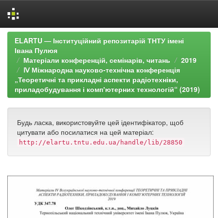
Skip
ELARTU — Інституційний репозитарій ТНТУ імені
navigation
Івана Пулюя
Матеріали конференцій, семінарів, читань
2019
Ⅳ Міжнародна науково-технічна конференція
„Теоретичні та прикладні аспекти радіотехніки,
приладобудування і компʼютерних технологій“ (2019)
Будь ласка, використовуйте цей ідентифікатор, щоб
цитувати або посилатися на цей матеріал:
http://elartu.tntu.edu.ua/handle/lib/28850