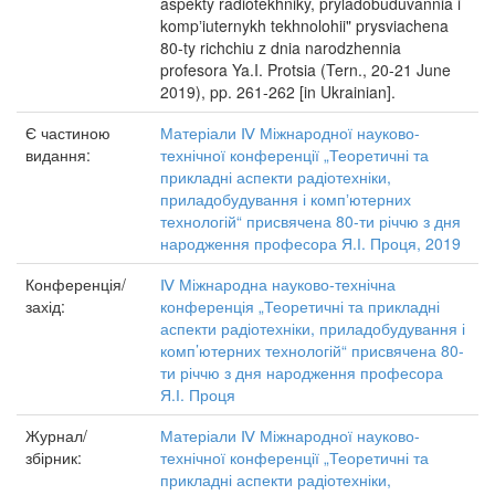
aspekty radiotekhniky, pryladobuduvannia i
kompʼiuternykh tekhnolohii" prysviachena
80-ty richchiu z dnia narodzhennia
profesora Ya.I. Protsia (Tern., 20-21 June
2019), pp. 261-262 [in Ukrainian].
Є частиною
Матеріали Ⅳ Міжнародної науково-
видання:
технічної конференції „Теоретичні та
прикладні аспекти радіотехніки,
приладобудування і компʼютерних
технологій“ присвячена 80-ти річчю з дня
народження професора Я.І. Проця, 2019
Конференція/
Ⅳ Міжнародна науково-технічна
захід:
конференція „Теоретичні та прикладні
аспекти радіотехніки, приладобудування і
комп’ютерних технологій“ присвячена 80-
ти річчю з дня народження професора
Я.І. Проця
Журнал/
Матеріали Ⅳ Міжнародної науково-
збірник:
технічної конференції „Теоретичні та
прикладні аспекти радіотехніки,