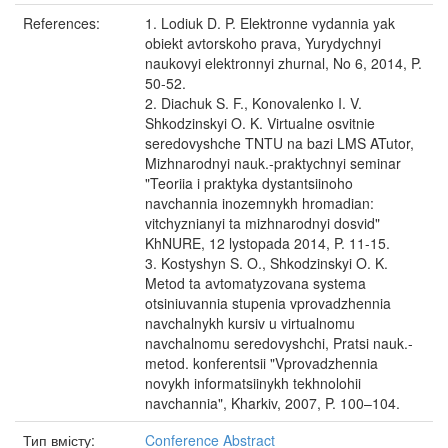
References:
1. Lodiuk D. P. Elektronne vydannia yak
obiekt avtorskoho prava, Yurydychnyi
naukovyi elektronnyi zhurnal, No 6, 2014, P.
50-52.
2. Diachuk S. F., Konovalenko I. V.
Shkodzinskyi O. K. Virtualne osvitnie
seredovyshche TNTU na bazi LMS ATutor,
Mizhnarodnyi nauk.-praktychnyi seminar
"Teoriia i praktyka dystantsiinoho
navchannia inozemnykh hromadian:
vitchyznianyi ta mizhnarodnyi dosvid"
KhNURE, 12 lystopada 2014, P. 11-15.
3. Kostyshyn S. O., Shkodzinskyi O. K.
Metod ta avtomatyzovana systema
otsiniuvannia stupenia vprovadzhennia
navchalnykh kursiv u virtualnomu
navchalnomu seredovyshchi, Pratsi nauk.-
metod. konferentsii "Vprovadzhennia
novykh informatsiinykh tekhnolohii
navchannia", Kharkiv, 2007, P. 100–104.
Тип вмісту:
Conference Abstract