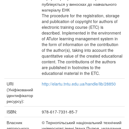
публікується у виносках до навчального
матеріалу ЕНК
The procedure for the registration, storage
and publication of copyright for authors of
electronic training course (ETC) is
described. Implemented in the environment
of ATutor learning management system in
the form of information on the contribution
of the author(s), taking into account the
quantitative value of the created educational
content. The contributions of the authors
are published in footnotes to the
educational material in the ETC.
URI
http://elartu.tntu.edu.ua/handle/lib/28850
(Уніфікований
ідентифікатор
ресурсу):
ISBN:
978-617-7331-85-7
Власник
© Тернопільський національний технічний
авторського
університет імені Івана Пулюя, укладання,