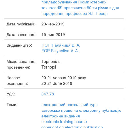
приладобудування і компʼютерних
технологій“ присвячена 80-ти річчю з дня
народження професора Я.І. Проця
Дата публікації:
20-чер-2019
Дата внесення:
15-лип-2019
Видавництво:
ФОП Паляниця В. А.
FOP Palyanitsa V. A.
Місце видання,
Тернопіль
проведення:
Ternopil
Часове
20-21 червня 2019 року
охоплення:
20-21 June 2019
УДК:
347.78
Теми:
електронний навчальний курс
авторське право на електронну публікацію
електронне видання
electronic training course
copyright on electronic publication