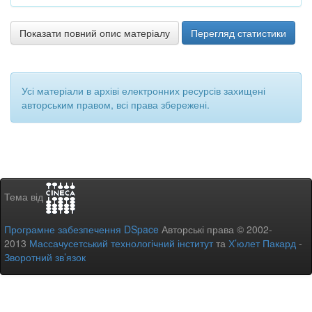
Показати повний опис матеріалу
Перегляд статистики
Усі матеріали в архіві електронних ресурсів захищені
авторським правом, всі права збережені.
Тема від
Програмне забезпечення DSpace
Авторські права © 2002-
2013
Массачусетський технологічний інститут
та
Х’юлет Пакард
-
Зворотний зв’язок