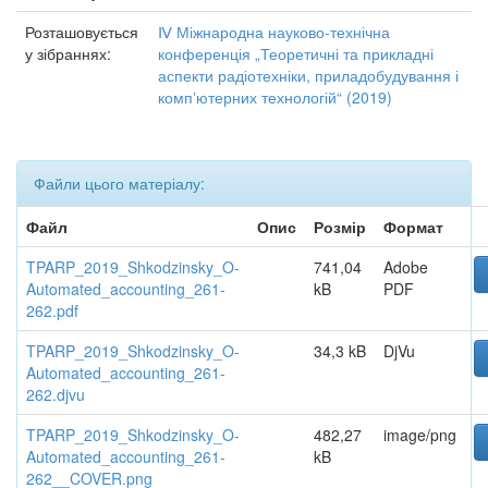
Розташовується
Ⅳ Міжнародна науково-технічна
у зібраннях:
конференція „Теоретичні та прикладні
аспекти радіотехніки, приладобудування і
компʼютерних технологій“ (2019)
Файли цього матеріалу:
Файл
Опис
Розмір
Формат
TPARP_2019_Shkodzinsky_O-
741,04
Adobe
Automated_accounting_261-
kB
PDF
262.pdf
TPARP_2019_Shkodzinsky_O-
34,3 kB
DjVu
Automated_accounting_261-
262.djvu
TPARP_2019_Shkodzinsky_O-
482,27
image/png
Automated_accounting_261-
kB
262__COVER.png