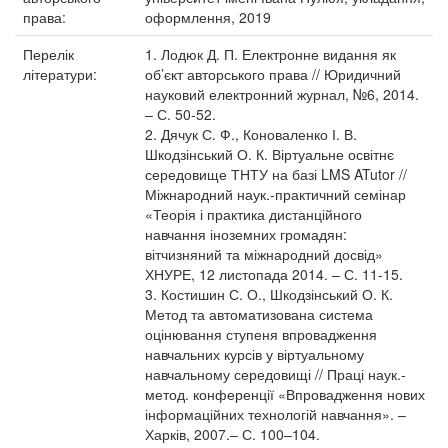
права:
оформлення, 2019
Перелік
1. Лодюк Д. П. Електронне видання як
літератури:
об’єкт авторського права // Юридичний
науковий електронний журнал, №6, 2014.
– С. 50-52.
2. Дячук С. Ф., Коноваленко І. В.
Шкодзінський О. К. Віртуальне освітнє
середовище ТНТУ на базі LMS ATutor //
Міжнародний наук.-практичний семінар
«Теорія і практика дистанційного
навчання іноземних громадян:
вітчизняний та міжнародний досвід»
ХНУРЕ, 12 листопада 2014. – С. 11-15.
3. Костишин С. О., Шкодзінський О. К.
Метод та автоматизована система
оцінювання ступеня впровадження
навчальних курсів у віртуальному
навчальному середовищі // Праці наук.-
метод. конференції «Впровадження нових
інформаційних технологій навчання». –
Харків, 2007.– С. 100–104.