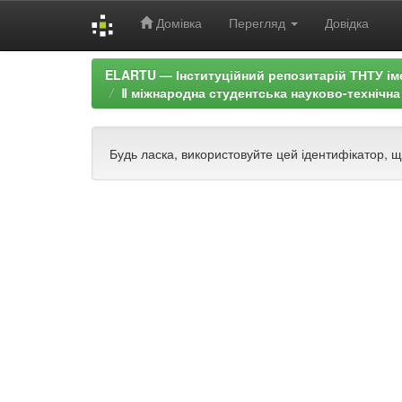
Домівка
Перегляд
Довідка
Skip
ELARTU — Інституційний репозитарій ТНТУ ім
navigation
Ⅱ міжнародна студентська науково-технічна 
Будь ласка, використовуйте цей ідентифікатор, 