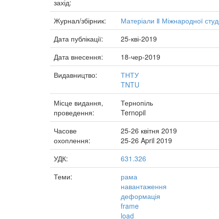
захід:
Журнал/збірник:
Матеріали Ⅱ Міжнародної студе
Дата публікації:
25-кві-2019
Дата внесення:
18-чер-2019
Видавництво:
ТНТУ
TNTU
Місце видання,
Тернопіль
проведення:
Ternopil
Часове
25-26 квітня 2019
охоплення:
25-26 April 2019
УДК:
631.326
Теми:
рама
навантаження
деформація
frame
load