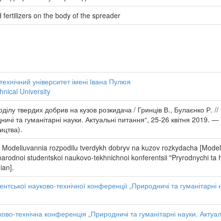
d fertilizers on the body of the spreader
технічний університет імені Івана Пулюя
hnical University
ілу твердих добрив на кузов розкидача / Гринців В., Булаєнко Р. //
ничі та гуманітарні науки. Актуальні питання“, 25-26 квітня 2019. 
ицтва).
 Modeliuvannia rozpodilu tverdykh dobryv na kuzov rozkydacha [Modeling 
narodnoi studentskoi naukovo-tekhnichnoi konferentsii "Pryrodnychi ta 
ian].
нтської науково-технічної конференції „Природничі та гуманітарні 
ово-технічна конференція „Природничі та гуманітарні науки. Актуал