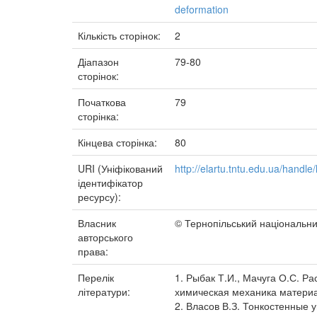
deformation
Кількість сторінок:
2
Діапазон
79-80
сторінок:
Початкова
79
сторінка:
Кінцева сторінка:
80
URI (Уніфікований
http://elartu.tntu.edu.ua/handle
ідентифікатор
ресурсу):
Власник
© Тернопільський національний
авторського
права:
Перелік
1. Рыбак Т.И., Мачуга О.С. 
літератури:
химическая механика материал
2. Власов В.З. Тонкостенные у