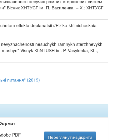
 невизначеності несучих рамних стержневих систем
ин" Вісник ХНТУСГ ім. П. Василенка. – Х.: ХНТУСГ.
etom effekta deplanatsii //Fiziko-khimicheskaia
noi nevyznachenosti nesuchykh ramnykh sterzhnevykh
u mashyn" Visnyk KhNTUSH im. P. Vasylenka, Kh.,
ьні питання“ (2019)
Формат
Adobe PDF
Переглянути/відкрити