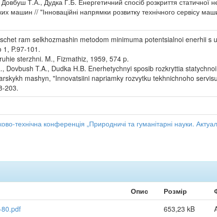
, Довбуш Т.А., Дудка Г.Б. Енергетичний спосіб розкриття статичної
их машин // "Інноваційні напрямки розвитку технічного сервісу маш
schet ram selkhozmashin metodom minimuma potentsialnoi enerhii s uch
 1, P.97-101.
uhie sterzhni. M., Fizmathiz, 1959, 574 p.
a., Dovbush T.A., Dudka H.B. Enerhetychnyi sposib rozkryttia statych
rskykh mashyn, "Innovatsiini napriamky rozvytku tekhnichnoho servis
8-203.
ово-технічна конференція „Природничі та гуманітарні науки. Актуал
Опис
Розмір
-80.pdf
653,23 kB