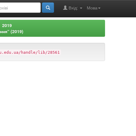
Вхід:
Мова
2019
ння“ (2019)
u.edu.ua/handle/lib/28561