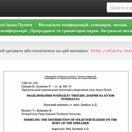
ені Івана Пулюя
Матеріали конференцій, семінарів, читань
конференція „Природничі та гуманітарні науки. Актуальні пита
щоб цитувати або посилатися на цей матеріал:
http://elartu.tnt