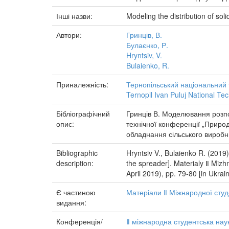
Інші назви:
Modeling the distribution of soli
Автори:
Гринців, В.
Булаєнко, Р.
Hryntsiv, V.
Bulaienko, R.
Приналежність:
Тернопільський національний 
Ternopil Ivan Puluj National Tec
Бібліографічний
Гринців В. Моделювання розпод
опис:
технічної конференції „Природ
обладнання сільського виробн
Bibliographic
Hryntsiv V., Bulaienko R. (2019)
description:
the spreader]. Materialy Ⅱ Mizh
April 2019), pp. 79-80 [in Ukrain
Є частиною
Матеріали Ⅱ Міжнародної студе
видання:
Конференція/
Ⅱ міжнародна студентська наук