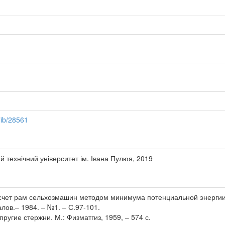
/lib/28561
 технічний університет ім. Івана Пулюя, 2019
Расчет рам сельхозмашин методом минимума потенциальной энергии
ов.– 1984. – №1. – С.97-101.
пругие стержни. М.: Физматгиз, 1959, – 574 с.