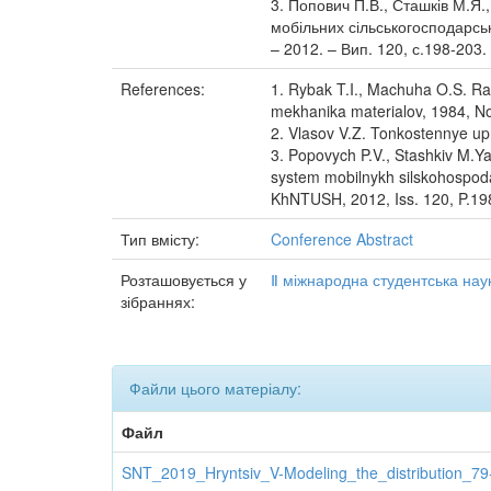
3. Попович П.В., Сташків М.Я.
мобільних сільськогосподарськ
– 2012. – Вип. 120, с.198-203.
References:
1. Rybak T.I., Machuha O.S. Ra
mekhanika materialov, 1984, No
2. Vlasov V.Z. Tonkostennye upr
3. Popovych P.V., Stashkiv M.Y
system mobilnykh silskohospoda
KhNTUSH, 2012, Iss. 120, P.19
Тип вмісту:
Conference Abstract
Розташовується у
Ⅱ міжнародна студентська наук
зібраннях:
Файли цього матеріалу:
Файл
SNT_2019_Hryntsiv_V-Modeling_the_distribution_79