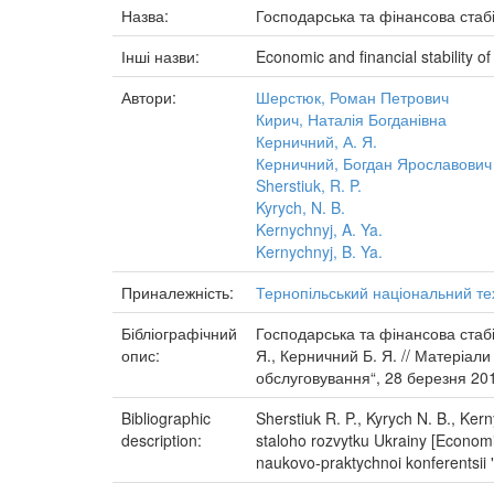
Назва:
Господарська та фінансова стабі
Інші назви:
Economic and financial stability o
Автори:
Шерстюк, Роман Петрович
Кирич, Наталія Богданівна
Керничний, А. Я.
Керничний, Богдан Ярославович
Sherstiuk, R. P.
Kyrych, N. B.
Kernychnyj, A. Ya.
Kernychnyj, B. Ya.
Приналежність:
Тернопільський національний тех
Бібліографічний
Господарська та фінансова стабі
опис:
Я., Керничний Б. Я. // Матеріал
обслуговування“, 28 березня 201
Bibliographic
Sherstiuk R. P., Kyrych N. B., Ker
description:
staloho rozvytku Ukrainy [Economic
naukovo-praktychnoi konferentsii "