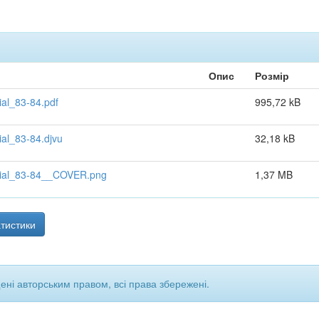
Опис
Розмір
al_83-84.pdf
995,72 kB
al_83-84.djvu
32,18 kB
cial_83-84__COVER.png
1,37 MB
тистики
щені авторським правом, всі права збережені.