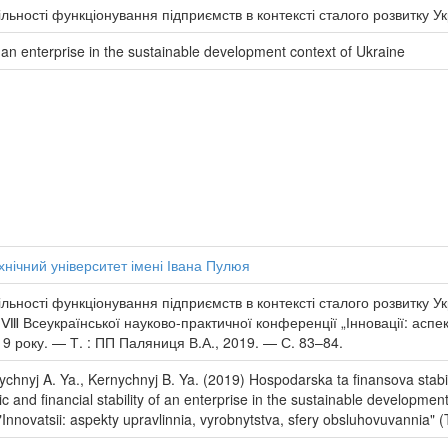
льності функціонування підприємств в контексті сталого розвитку У
f an enterprise in the sustainable development context of Ukraine
нічний університет імені Івана Пулюя
льності функціонування підприємств в контексті сталого розвитку Ук
и Ⅷ Всеукраїнської науково-практичної конференції „Інновації: асп
9 року. — Т. : ПП Паляниця В.А., 2019. — С. 83–84.
nychnyj A. Ya., Kernychnyj B. Ya. (2019) Hospodarska ta finansova stabi
 and financial stability of an enterprise in the sustainable developme
Innovatsii: aspekty upravlinnia, vyrobnytstva, sfery obsluhovuvannia" (