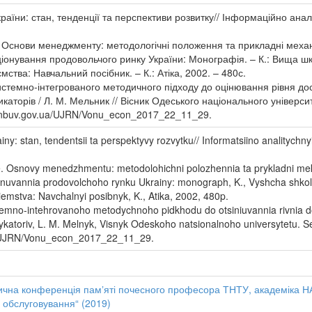
їни: стан, тенденції та перспективи розвитку// Інформаційно аналіт
Є. Основи менеджменту: методологічні положення та прикладні механі
іонування продовольчого ринку України: Монографія. – К.: Вища шко
мства: Навчальний посібник. – К.: Атіка, 2002. – 480с.
истемно-інтегрованого методичного підходу до оцінювання рівня до
каторів / Л. М. Мельник // Вісник Одеського національного університет
://nbuv.gov.ua/UJRN/Vonu_econ_2017_22_11_29.
y: stan, tendentsii ta perspektyvy rozvytku// Informatsiino analitychnyi
e. Osnovy menedzhmentu: metodolohichni polozhennia ta prykladni mekh
ionuvannia prodovolchoho rynku Ukrainy: monograph, K., Vyshcha shkol
iemstva: Navchalnyi posibnyk, K., Atika, 2002, 480p.
temno-intehrovanoho metodychnoho pidkhodu do otsiniuvannia rivnia d
ykatoriv, L. M. Melnyk, Visnyk Odeskoho natsionalnoho universytetu. Ser
a/UJRN/Vonu_econ_2017_22_11_29.
чна конференція памʼяті почесного професора ТНТУ, академіка НАН
 обслуговування“ (2019)