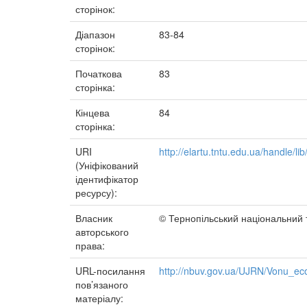
сторінок:
Діапазон
83-84
сторінок:
Початкова
83
сторінка:
Кінцева
84
сторінка:
URI
http://elartu.tntu.edu.ua/handle/li
(Уніфікований
ідентифікатор
ресурсу):
Власник
© Тернопільський національний т
авторського
права:
URL-посилання
http://nbuv.gov.ua/UJRN/Vonu_
пов’язаного
матеріалу: