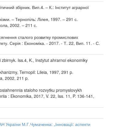
ичний збірник. Вип.4. – К.: Інститут аграрної
зми. – Тернопіль: Лілея, 1997. – 291 с.
ла, 2002. – 211 с.
сягнення сталого розвитку промислових
у. Серія : Економіка. - 2017. - Т. 22, Вип. 11. - С.
 zbirnyk. Iss.4, K., Instytut ahrarnoi ekonomiky
anizmy, Ternopil: Lileia, 1997, 291 p.
a, 2002, 211 p.
osiahnennia staloho rozvytku promyslovykh
iia : Ekonomika, 2017, V. 22, Iss. 11, P. 136-141,
 України М.Г.Чумаченка: „Інновації: аспекти