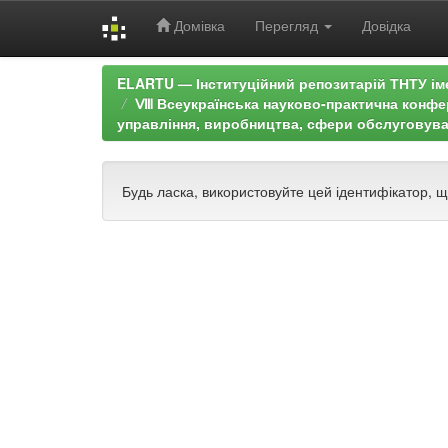
Домівка
Перегляд
Довідка
Skip
ELARTU — Інституційний репозитарій ТНТУ ім
navigation
Ⅷ Всеукраїнська науково-практична конфере
управління, виробництва, сфери обслуговува
Будь ласка, використовуйте цей ідентифікатор, 