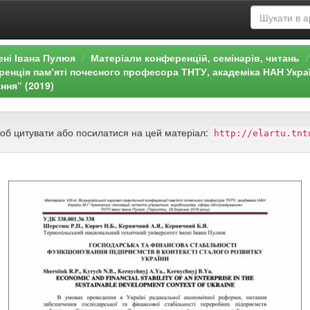
ені Івана Пулюя
Матеріали конференцій, семінарів, читань
нція памʼяті почесного професора ТНТУ, академіка НАН Україн
ння“ (2019)
щоб цитувати або посилатися на цей матеріал:
http://elartu.tnt