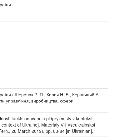
країни
раїни / Шерстюк Р. П., Кирич Н. Б., Керничний А.
екти управління, виробництва, сфери
lnosti funktsionuvannia pidpryiemstv v konteksti
nt context of Ukraine]. Materialy Ⅷ Vseukrainskoi
Tern., 28 March 2019), pp. 83-84 [in Ukrainian].