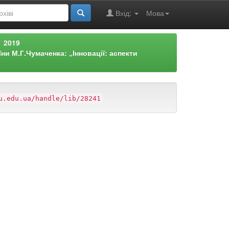
Вхід:
Мова
2019
и М.Г.Чумаченка: „Інновації: аспекти
u.edu.ua/handle/lib/28241