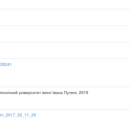
b/28241
ехнічний університет імені Івана Пулюя, 2019
econ_2017_22_11_29