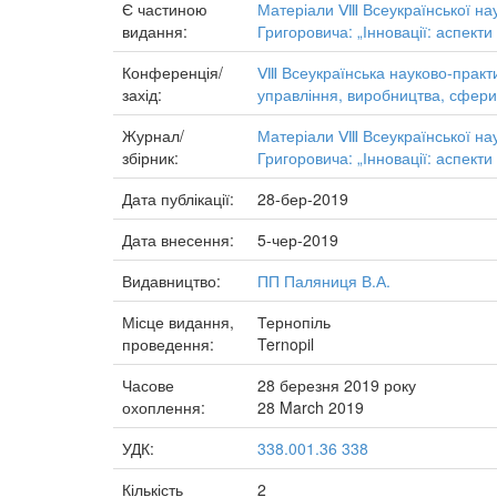
Є частиною
Матеріали Ⅷ Всеукраїнської на
видання:
Григоровича: „Інновації: аспект
Конференція/
Ⅷ Всеукраїнська науково-практи
захід:
управління, виробництва, сфери
Журнал/
Матеріали Ⅷ Всеукраїнської на
збірник:
Григоровича: „Інновації: аспект
Дата публікації:
28-бер-2019
Дата внесення:
5-чер-2019
Видавництво:
ПП Паляниця В.А.
Місце видання,
Тернопіль
проведення:
Ternopil
Часове
28 березня 2019 року
охоплення:
28 March 2019
УДК:
338.001.36 338
Кількість
2