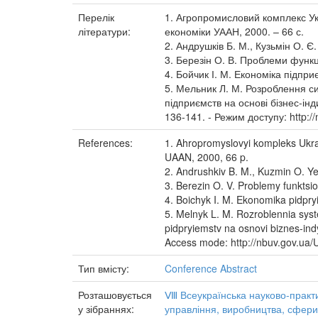
Перелік
1. Агропромисловий комплекс Укра
літератури:
економіки УААН, 2000. – 66 с.
2. Андрушків Б. М., Кузьмін О. 
3. Березін О. В. Проблеми функц
4. Бойчик І. М. Економіка підприє
5. Мельник Л. М. Розроблення с
підприємств на основі бізнес-інди
136-141. - Режим доступу: http
References:
1. Ahropromyslovyi kompleks Ukrain
UAAN, 2000, 66 p.
2. Andrushkiv B. M., Kuzmin O. Y
3. Berezin O. V. Problemy funkts
4. Boichyk I. M. Ekonomika pidpry
5. Melnyk L. M. Rozroblennia sys
pidpryiemstv na osnovi biznes-ind
Access mode: http://nbuv.gov.u
Тип вмісту:
Conference Abstract
Розташовується
Ⅷ Всеукраїнська науково-практи
у зібраннях:
управління, виробництва, сфери