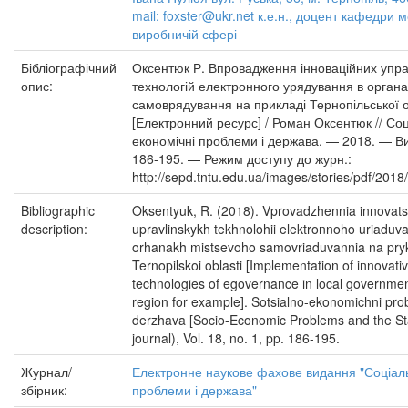
mail: foxster@ukr.net к.е.н., доцент кафедри
виробничій сфері
Бібліографічний
Оксентюк Р. Впровадження інноваційних упра
опис:
технологій електронного урядування в органа
самоврядування на прикладі Тернопільської о
[Електронний ресурс] / Роман Оксентюк // Со
економічні проблеми і держава. — 2018. — Ви
186-195. — Режим доступу до журн.:
http://sepd.tntu.edu.ua/images/stories/pdf/2018
Bibliographic
Oksentyuk, R. (2018). Vprovadzhennia innovats
description:
upravlinskykh tekhnolohii elektronnoho uriaduv
orhanakh mistsevoho samovriaduvannia na pryk
Ternopilskoi oblasti [Implementation of innova
technologies of egovernance in local governmen
region for example]. Sotsialno-ekonomichni pro
derzhava [Socio-Economic Problems and the Sta
journal), Vol. 18, no. 1, pp. 186-195.
Журнал/
Електронне наукове фахове видання "Соціал
збірник:
проблеми і держава"