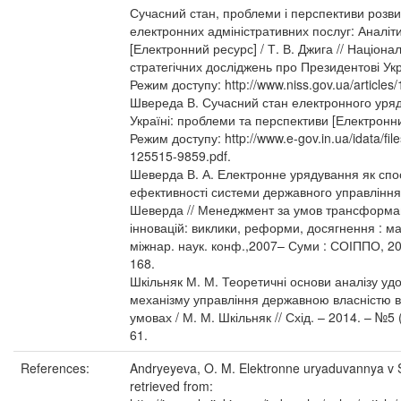
Сучасний стан, проблеми і перспективи розвит
електронних адміністративних послуг: Аналіт
[Електронний ресурс] / Т. В. Джига // Націона
стратегічних досліджень про Президентові Укр
Режим доступу: http://www.niss.gov.ua/articles/
Швереда В. Сучасний стан електронного уря
Україні: проблеми та перспективи [Електронни
Режим доступу: http://www.e-gov.in.ua/idata/fil
125515-9859.pdf.
Шеверда В. А. Електронне урядування як спо
ефективності системи державного управління 
Шеверда // Менеджмент за умов трансформа
інновацій: виклики, реформи, досягнення : м
міжнар. наук. конф.,2007– Суми : СОІППО, 200
168.
Шкільняк М. М. Теоретичні основи аналізу у
механізму управління державною власністю в
умовах / М. М. Шкільняк // Схід. – 2014. – №5 (
61.
References:
Andryeyeva, O. M. Elektronne uryaduvannya v
retrieved from: