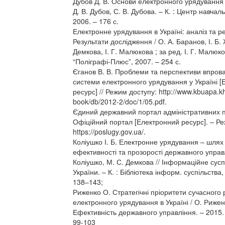
Дубов Д. В. Основи електронного урядування : 
Д. В. Дубов, С. В. Дубова. – К. : Центр навчал
2006. – 176 с.
Електронне урядування в Україні: аналіз та р
Результати дослідження / О. А. Баранов, І. Б.
Демкова, І. Г. Малюкова ; за ред. І. Г. Малюко
“Поліграфі-Плюс”, 2007. – 254 с.
Єганов В. В. Проблеми та перспективи впро
системи електронного урядування у Україні 
ресурс] // Режим доступу: http://www.kbuapa.k
book/db/2012-2/doc/1/05.pdf.
Єдиний державний портал адміністративних п
Офіційний портал [Електронний ресурс]. – Ре
https://poslugy.gov.ua/.
Коліушко І. Б. Електронне урядування – шлях
ефективності та прозорості державного управлі
Коліушко, М. С. Демкова // Інформаційне сус
України. – К. : Бібліотека інформ. суспільства,
138–143;
Риженко О. Стратегічні пріоритети сучасного 
електронного урядування в Україні / О. Риженк
Ефективність державного управління. – 2015.
99-103