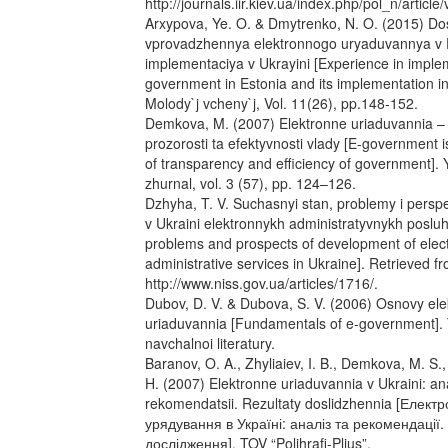
http://journals.iir.kiev.ua/index.php/pol_n/articl
Arxypova, Ye. O. & Dmytrenko, N. O. (2015) Do
vprovadzhennya elektronnogo uryaduvannya v Es
implementaciya v Ukrayini [Experience in imple
government in Estonia and its implementation in
Molody`j vcheny`j, Vol. 11(26), pp.148-152.
Demkova, M. (2007) Elektronne uriaduvannia –
prozorosti ta efektyvnosti vlady [E-government 
of transparency and efficiency of government].
zhurnal, vol. 3 (57), pp. 124–126.
Dzhyha, T. V. Suchasnyi stan, problemy i persp
v Ukraini elektronnykh administratyvnykh posluh
problems and prospects of development of elec
administrative services in Ukraine]. Retrieved f
http://www.niss.gov.ua/articles/1716/.
Dubov, D. V. & Dubova, S. V. (2006) Osnovy el
uriaduvannia [Fundamentals of e-government]. 
navchalnoi literatury.
Baranov, O. A., Zhyliaiev, I. B., Demkova, M. S.,
H. (2007) Elektronne uriaduvannia v Ukraini: ana
rekomendatsii. Rezultaty doslidzhennia [Елект
урядування в Україні: аналіз та рекомендації.
дослідження]. TOV “Polihrafi-Plius”.