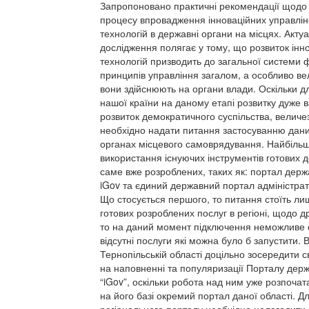
Запропоновано практичні рекомендації щод
процесу впровадження інноваційних управлін
технологій в державні органи на місцях. Акту
дослідження полягає у тому, що розвиток інн
технологій призводить до загальної системи
принципів управління загалом, а особливо ве
вони здійснюють на органи влади. Оскільки д
нашої країни на даному етапі розвитку дуже 
розвиток демократичного суспільства, величе
необхідно надати питання застосуванню дани
органах місцевого самоврядування. Найбіль
використання існуючих інструментів готових д
саме вже розроблених, таких як: портал держ
iGov та єдиний державний портал адміністрат
Що стосується першого, то питання стоїть ли
готових розроблених послуг в регіоні, щодо д
то на даний момент підключення неможливе 
відсутні послуги які можна було б запустити. 
Тернопільській області доцільно зосередити с
на наповненні та популяризації Порталу дер
“iGov”, оскільки робота над ним уже розпочат
на його базі окремий портал даної області. Д