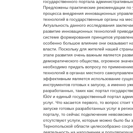
государственного портала административных 
Предложены практические рекомендации по
процесса внедрения инновационных управле
технологий в государственные органы на мес
Актуальность данного исследования заключае
развитие инновационных технологий приводи
системе формирования принципов управлени
особенно большое влияние они оказывают н
власти. Поскольку для жителей нашей стран
этапе развития очень важным является разв
демократического общества, огромное значе
необходимо придать вопросу по применени
технологий в органах местного самоуправле
эффективным является использование суще
инструментов готовых к запуску, а именно уж
разработанных, таких как: портал государств
iGov и единый государственный портал адми
услуг. Что касается первого, то вопрос стоит 
запуске готовых разработанных услуг в регио
порталу, то сейчас подключение невозможно
отсутствуют услуги, которые можно было бы з
Тернопольской области целесообразно сосре
деятельность на наполнении и популяризац