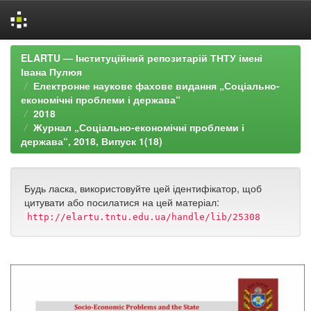
Skip
ELARTU — Інституційний репозитарій ТНТУ імені
navigation
Івана Пулюя
Електронне наукове фахове видання „Соціально-
економічні проблеми і держава“
2018
Журнал „Соціально-економічні проблеми і
держава“, 2018, Випуск 1(18)
Будь ласка, використовуйте цей ідентифікатор, щоб
цитувати або посилатися на цей матеріал:
http://elartu.tntu.edu.ua/handle/lib/25308