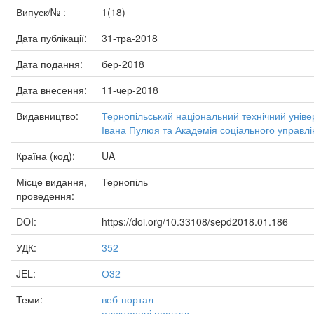
Випуск/№ :
1(18)
Дата публікації:
31-тра-2018
Дата подання:
бер-2018
Дата внесення:
11-чер-2018
Видавництво:
Тернопільський національний технічний уніве
Івана Пулюя та Академія соціального управлі
Країна (код):
UA
Місце видання,
Тернопіль
проведення:
DOI:
https://doi.org/10.33108/sepd2018.01.186
УДК:
352
JEL:
О32
Теми:
веб-портал
електронні послуги