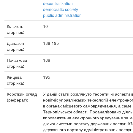
decentralization
democratic society
public administration
Кількість
10
сторінок:
Діапазон
186-195
сторінок:
Початкова
186
сторінка:
Кінцева
195
сторінка:
Короткий огляд
У даній статті розглянуто теоретичні аспекти
(реферат):
новітніх управлінських технологій електронн
в органах місцевого самоврядування, а саме 
Тернопільської області. Проаналізовано діяльн
впровадження електронного урядування за м
діючої системи порталу державних послуг “iG
державного порталу адміністративних послуг.