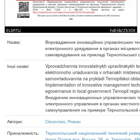
Назва:
Впровадження інноваційних управлінських те
електронного урядування в органах місцевог
самоврядування на прикладі Тернопільської о
Інші назви:
Vprovadzhennia innovatsiinykh upravlinskykh te
elektronnoho uriaduvannia v orhanakh mistsev
samovriaduvannia na prykladi Ternopilskoi oblas
Implementation of innovative management techn
egovernance in local government Ternopil regi
Внедрение инновационных управленческих т
электронного управления в органах местного
самоуправления на примере Тернопольской 
Автори:
Оксентюк, Роман
Приналежність:
Тернопільський національний технічний уніве
Івана Пулюя вул. Руська, 56, м. Тернопіль, 46