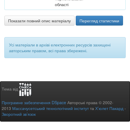
області
Показати повний опис матеріалу
Перегляд статистики
Усі матеріали в архіві електронних ресурсів захищені
авторським правом, всі права збережені.
Тема від
Програмне забезпечення DSpace
Авторські права © 2002-
2013
Массачусетський технологічний інститут
та
Х’юлет Пакард
-
Зворотний зв’язок