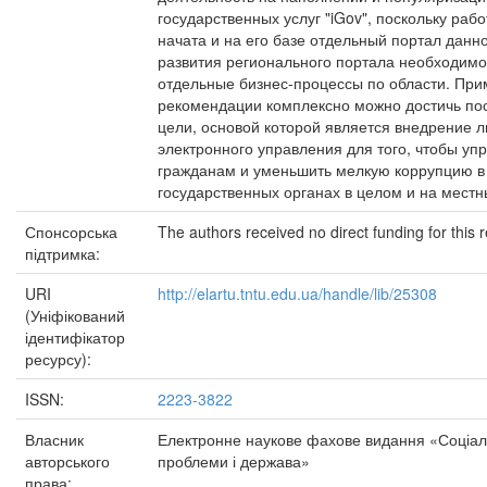
государственных услуг "iGov", поскольку раб
начата и на его базе отдельный портал данн
развития регионального портала необходимо
отдельные бизнес-процессы по области. Пр
рекомендации комплексно можно достичь по
цели, основой которой является внедрение 
электронного управления для того, чтобы упр
гражданам и уменьшить мелкую коррупцию в
государственных органах в целом и на местн
Спонсорська
The authors received no direct funding for this 
підтримка:
URI
http://elartu.tntu.edu.ua/handle/lib/25308
(Уніфікований
ідентифікатор
ресурсу):
ISSN:
2223-3822
Власник
Електронне наукове фахове видання «Соціал
авторського
проблеми і держава»
права: