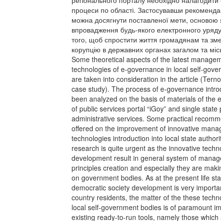
регіонального порталу необхідно налагодити 
процеси по області. Застосувавши рекоменда
можна досягнути поставленої мети, основою я
впровадження будь-якого електронного уряд
того, щоб спростити життя громадянам та зм
корупцію в державних органах загалом та міс
Some theoretical aspects of the latest manage
technologies of e-governance in local self-gov
are taken into consideration in the article (Terno
case study). The process of e-governance intro
been analyzed on the basis of materials of the 
of public services portal “iGoy” and single state 
administrative services. Some practical recom
offered on the improvement of innovative man
technologies introduction into local state authori
research is quite urgent as the innovative techn
development result in general system of mana
principles creation and especially they are mak
on government bodies. As at the present life st
democratic society development is very importan
country residents, the matter of the these techn
local self-government bodies is of paramount i
existing ready-to-run tools, namely those which