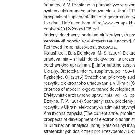
Yehanov, V. V. Problemy ta perspektyvy vprova
systemy elektronnoho uriaduvannia u Ukraini [
prospects of implementation of e-government s
Ukraine]. Retrieved from: http://www.kbuapa.kh
book/db/2012-2/doc/1/05.pdf.
Yedynyi derzhavnyi portal administratyvnykh p
державний портал адміністративних послуг]. Ofi
Retrieved from: https://poslugy.gov.ua.
Koliushko, I. B. & Demkova, M. S. (2004) Elekt
uriaduvannia – shliakh do efektyvnosti ta prozor
derzhavnoho upravlinnia []. Informatsiine suspil
Ukrainy. Biblioteka inform. suspilstva, pp. 138–
Ryzhenko, O. (2015) Stratehichni priorytety su
rozvytku elektronnoho uriaduvannia v Ukraini [S
priorities of modern e-governance development 
Efektyvnist derzhavnoho upravlinnia, vol. 43, pp
Dzhyha, T. V. (2014) Suchasnyi stan, problemy 
rozvytku v Ukraini elektronnykh administratyvny
Analitychna zapyska [The current state, proble
prospects of development of electronic administ
in Ukraine: An analytical note]. Natsionalnyi inst
stratehichnykh doslidzhen pro Prezydentovi Ukr