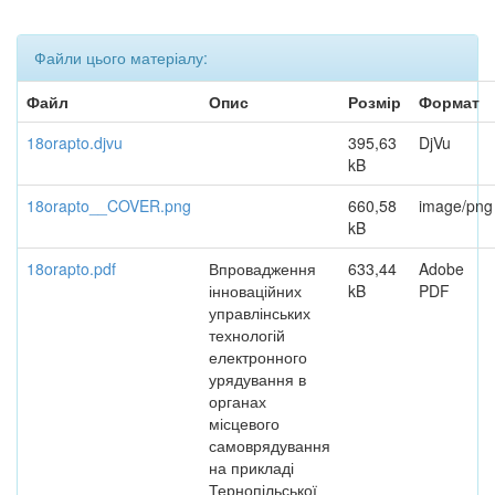
Файли цього матеріалу:
Файл
Опис
Розмір
Формат
18orapto.djvu
395,63
DjVu
kB
18orapto__COVER.png
660,58
image/png
kB
18orapto.pdf
Впровадження
633,44
Adobe
інноваційних
kB
PDF
управлінських
технологій
електронного
урядування в
органах
місцевого
самоврядування
на прикладі
Тернопільської