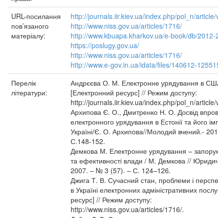
URL-посилання
http://journals.iir.kiev.ua/index.php/pol_n/articl
пов’язаного
http://www.niss.gov.ua/articles/1716/
матеріалу:
http://www.kbuapa.kharkov.ua/e-book/db/2012-2
https://poslugy.gov.ua/
http://www.niss.gov.ua/articles/1716/
http://www.e-gov.in.ua/idata/files/140612-1255
Перелік
Андрєєва О. М. Електронне урядування в СШ
літератури:
[Електронний ресурс] // Режим доступу:
http://journals.iir.kiev.ua/index.php/pol_n/articl
Архипова Є. О., Дмитренко Н. О. Досвід впр
електронного урядування в Естонії та його ім
Україні/Є. О. Архипова//Молодий вчений.- 201
С.148-152.
Демкова М. Електронне урядування – запорук
та ефективності влади / М. Демкова // Юриди
2007. – № 3 (57). – С. 124–126.
Джига Т. В. Сучасний стан, проблеми і перспе
в Україні електронних адміністративних посл
ресурс] // Режим доступу:
http://www.niss.gov.ua/articles/1716/.