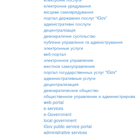
електронне урядування
місцеве самоврядування
портал державних послуг “iGov”
адміністративні послуги
децентралізація
демократичне суспільство
публічне управління та адміністрування
электронные услуги
веб-портал
электронное управление
местное самоуправление
портал государственных услуг "iGov"
административные услуги
децентрализация
демократическое общество
общественное управление и администриров
web portal
e-services
e-Government
local government
iGov public service portal
administrative services