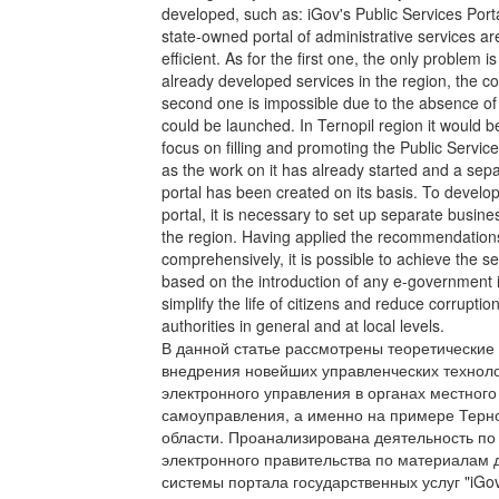
developed, such as: iGov's Public Services Port
state-owned portal of administrative services ar
efficient. As for the first one, the only problem i
already developed services in the region, the co
second one is impossible due to the absence of 
could be launched. In Ternopil region it would b
focus on filling and promoting the Public Service
as the work on it has already started and a sepa
portal has been created on its basis. To develop
portal, it is necessary to set up separate busin
the region. Having applied the recommendation
comprehensively, it is possible to achieve the se
based on the introduction of any e-government i
simplify the life of citizens and reduce corruption
authorities in general and at local levels.
В данной статье рассмотрены теоретические
внедрения новейших управленческих технол
электронного управления в органах местного
самоуправления, а именно на примере Терн
области. Проанализирована деятельность п
электронного правительства по материалам
системы портала государственных услуг "iGov