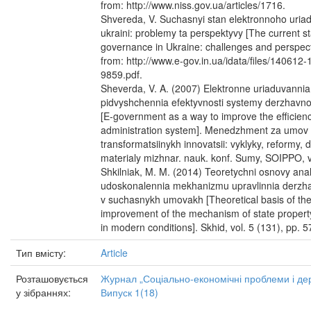
from: http://www.niss.gov.ua/articles/1716.
Shvereda, V. Suchasnyi stan elektronnoho uria
ukraini: problemy ta perspektyvy [The current st
governance in Ukraine: challenges and perspect
from: http://www.e-gov.in.ua/idata/files/140612
9859.pdf.
Sheverda, V. A. (2007) Elektronne uriaduvannia
pidvyshchennia efektyvnosti systemy derzhavno
[E-government as a way to improve the efficienc
administration system]. Menedzhment za umov
transformatsiinykh innovatsii: vyklyky, reformy,
materialy mizhnar. nauk. konf. Sumy, SOIPPO, vo
Shkilniak, M. M. (2014) Teoretychni osnovy anal
udoskonalennia mekhanizmu upravlinnia derzhav
v suchasnykh umovakh [Theoretical basis of the
improvement of the mechanism of state prope
in modern conditions]. Skhid, vol. 5 (131), pp. 5
Тип вмісту:
Article
Розташовується
Журнал „Соціально-економічні проблеми і де
у зібраннях:
Випуск 1(18)