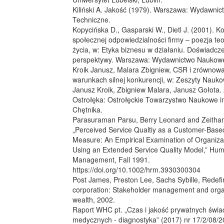
Kiliński A. Jakość (1979). Warszawa: Wydawni
Techniczne.
Kopycińska D., Gasparski W., Dietl J. (2001). K
społecznej odpowiedzialności firmy – poezja teor
życia, w: Etyka biznesu w działaniu. Doświadcze
perspektywy. Warszawa: Wydawnictwo Nauko
Kroik Janusz, Malara Zbigniew, CSR i zrównow
warunkach silnej konkurencji, w: Zeszyty Nauko
Janusz Kroik, Zbigniew Malara, Janusz Gołota.
Ostrołęka: Ostrołęckie Towarzystwo Naukowe 
Chętnika.
Parasuraman Parsu, Berry Leonard and Zeitham
„Perceived Service Qualtiy as a Customer-Bas
Measure: An Empirical Examination of Organizat
Using an Extended Service Quality Model,” Hu
Management, Fall 1991.
https://doi.org/10.1002/hrm.3930300304
Post James, Preston Lee, Sachs Sybille, Redefi
corporation: Stakeholder management and orga
wealth, 2002.
Raport WHC pt. „Czas i jakość prywatnych świ
medycznych - diagnostyka” (2017) nr 17/2/08/2