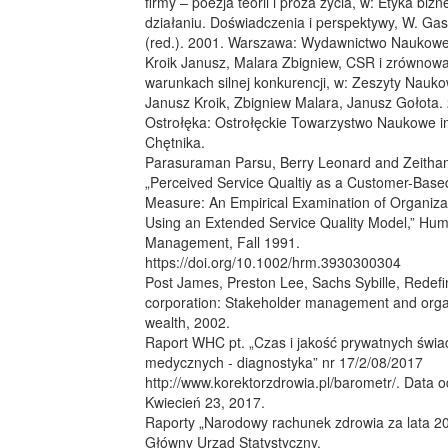
firmy – poezja teorii i proza życia, w: Etyka biz
działaniu. Doświadczenia i perspektywy, W. Gasp
(red.). 2001. Warszawa: Wydawnictwo Naukow
Kroik Janusz, Malara Zbigniew, CSR i zrównow
warunkach silnej konkurencji, w: Zeszyty Nauko
Janusz Kroik, Zbigniew Malara, Janusz Gołota.
Ostrołęka: Ostrołęckie Towarzystwo Naukowe 
Chętnika.
Parasuraman Parsu, Berry Leonard and Zeitham
„Perceived Service Qualtiy as a Customer-Bas
Measure: An Empirical Examination of Organizat
Using an Extended Service Quality Model,” Hu
Management, Fall 1991.
https://doi.org/10.1002/hrm.3930300304
Post James, Preston Lee, Sachs Sybille, Redefi
corporation: Stakeholder management and orga
wealth, 2002.
Raport WHC pt. „Czas i jakość prywatnych świ
medycznych - diagnostyka” nr 17/2/08/2017
http://www.korektorzdrowia.pl/barometr/. Data 
Kwiecień 23, 2017.
Raporty „Narodowy rachunek zdrowia za lata 2
Główny Urząd Statystyczny.