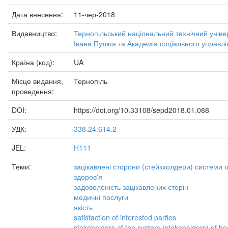
Дата внесення:
11-чер-2018
Видавництво:
Тернопільський національний технічний уніве
Івана Пулюя та Академія соціального управлі
Країна (код):
UA
Місце видання,
Тернопіль
проведення:
DOI:
https://doi.org/10.33108/sepd2018.01.088
УДК:
338.24:614.2
JEL:
H111
Теми:
зацікавлені сторони (стейкхолдери) системи 
здоров'я
задоволеність зацікавлених сторін
медичні послуги
якість
satisfaction of interested parties
stakeholders of the system (stakeholders) of he