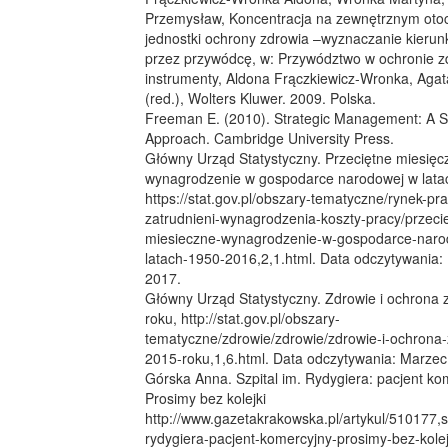
Przemysław, Koncentracja na zewnętrznym oto
jednostki ochrony zdrowia –wyznaczanie kierun
przez przywódcę, w: Przywództwo w ochronie zd
instrumenty, Aldona Frączkiewicz-Wronka, Agat
(red.), Wolters Kluwer. 2009. Polska.
Freeman E. (2010). Strategic Management: A S
Approach. Cambridge University Press.
Główny Urząd Statystyczny. Przeciętne miesięc
wynagrodzenie w gospodarce narodowej w lat
https://stat.gov.pl/obszary-tematyczne/rynek-pr
zatrudnieni-wynagrodzenia-koszty-pracy/przeci
miesieczne-wynagrodzenie-w-gospodarce-naro
latach-1950-2016,2,1.html. Data odczytywania: 
2017.
Główny Urząd Statystyczny. Zdrowie i ochrona 
roku, http://stat.gov.pl/obszary-
tematyczne/zdrowie/zdrowie/zdrowie-i-ochrona
2015-roku,1,6.html. Data odczytywania: Marzec
Górska Anna. Szpital im. Rydygiera: pacjent ko
Prosimy bez kolejki
http://www.gazetakrakowska.pl/artykul/510177,sz
rydygiera-pacjent-komercyjny-prosimy-bez-kolejki