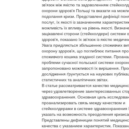
зв'язок між якістю та задоволенням стейкхол
охорони здоров'я Польщі та вказати на можли
подолання кризи. Представлені дефініції пон
послуг, їх якості із зазначенням характеристи
можливість їх впливу на рівень якості. Визнач
зацікавлені сторони (стейкхолдери) системи 
здоров'я, показано їх зв'язок із якістю медичн
Увага приділяється збільшенню споживчих ви
охорону здоров'я, що поглиблює питання про 
споживчого кошика згаданої системи. Проана
проблеми сучасної польської системи охорони
запропоновано можливості їх вирішення. Пр
дослідження ґрунтується на наукових публікац
статистичних та аналітичних звітах.
В статье рассматривается качество медицинс
через удовлетворение заинтересованных сто
здравоохранения. Основная цель исследован
проанализировать связь между качеством и
стейкхолдерами в системе здравоохранения
указать на возможность преодоления кризиса
Представлены дефиниции понятий медицинск
качества с указанием характеристик. Показа