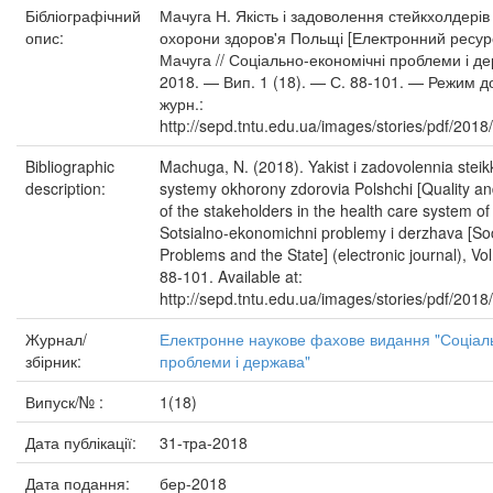
Бібліографічний
Мачуга Н. Якість і задоволення стейкхолдерів
опис:
охорони здоров'я Польщі [Електронний ресурс
Мачуга // Соціально-економічні проблеми і д
2018. — Вип. 1 (18). — С. 88-101. — Режим д
журн.:
http://sepd.tntu.edu.ua/images/stories/pdf/201
Bibliographic
Machuga, N. (2018). Yakist i zadovolennia steik
description:
systemy okhorony zdorovia Polshchi [Quality and
of the stakeholders in the health care system of
Sotsialno-ekonomichni problemy i derzhava [S
Problems and the State] (electronic journal), Vol
88-101. Available at:
http://sepd.tntu.edu.ua/images/stories/pdf/201
Журнал/
Електронне наукове фахове видання "Соціал
збірник:
проблеми і держава"
Випуск/№ :
1(18)
Дата публікації:
31-тра-2018
Дата подання:
бер-2018