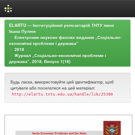
Skip
ELARTU — Інституційний репозитарій ТНТУ імені
navigation
Івана Пулюя
Електронне наукове фахове видання „Соціально-
економічні проблеми і держава“
2018
Журнал „Соціально-економічні проблеми і
держава“, 2018, Випуск 1(18)
Будь ласка, використовуйте цей ідентифікатор, щоб
цитувати або посилатися на цей матеріал:
http://elartu.tntu.edu.ua/handle/lib/25300