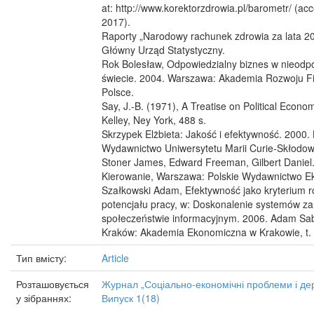
at: http://www.korektorzdrowia.pl/barometr/ (ac
2017).
Raporty „Narodowy rachunek zdrowia za lata 2
Główny Urząd Statystyczny.
Rok Bolesław, Odpowiedzialny biznes w nieodp
świecie. 2004. Warszawa: Akademia Rozwoju Fil
Polsce.
Say, J.-B. (1971), A Treatise on Political Econo
Kelley, Ney York, 488 s.
Skrzypek Elżbieta: Jakość i efektywność. 2000. 
Wydawnictwo Uniwersytetu Marii Curie-Skłodows
Stoner James, Edward Freeman, Gilbert Daniel
Kierowanie, Warszawa: Polskie Wydawnictwo E
Szałkowski Adam, Efektywność jako kryterium 
potencjału pracy, w: Doskonalenie systemów z
społeczeństwie informacyjnym. 2006. Adam Sabr
Kraków: Akademia Ekonomiczna w Krakowie, t. 
Тип вмісту:
Article
Розташовується
Журнал „Соціально-економічні проблеми і де
у зібраннях:
Випуск 1(18)