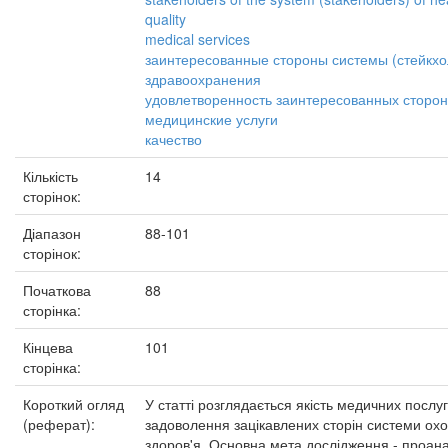
quality
medical services
заинтересованные стороны системы (стейкх
здравоохранения
удовлетворенность заинтересованных сторон
медицинские услуги
качество
Кількість
14
сторінок:
Діапазон
88-101
сторінок:
Початкова
88
сторінка:
Кінцева
101
сторінка:
Короткий огляд
У статті розглядається якість медичних послу
(реферат):
задоволення зацікавлених сторін системи ох
здоров'я. Основна мета дослідження - проана