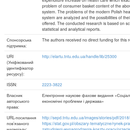
expenditure increase on health care which exac
problem of consumer basket content of the ab
system. The problems of the modern Polish hea
system are analyzed and the possibilities of thei
offered. The conducted research is based on scie
statistical and analytical reports.
Спонсорська
The authors received no direct funding for this 
підтримка:
URI
http://elartu.tntu.edu.ua/handle/lib/25300
(Уніфікований
ідентифікатор
ресурсу):
ISSN:
2223-3822
Власник
Електронне наукове фахове видання «Соціал
авторського
економічні проблеми і держава»
права:
URL-посилання
http://sepd.tntu.edu.ua/images/stories/pdf/201
пов’язаного
https://stat.gov.pl/obszary-tematyczne/rynek-pr
матеріалу:
zatrudnieni-wynagrodzenia-koszty-pracy/przeci