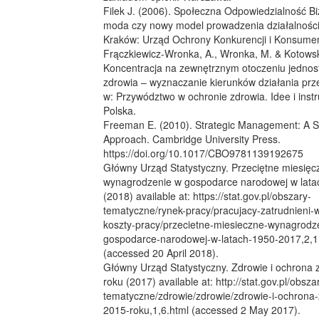
Filek J. (2006). Społeczna Odpowiedzialność Bi
moda czy nowy model prowadzenia działalności
Kraków: Urząd Ochrony Konkurencji i Konsume
Frączkiewicz-Wronka, A., Wronka, M. & Kotowski
Koncentracja na zewnętrznym otoczeniu jednos
zdrowia – wyznaczanie kierunków działania prz
w: Przywództwo w ochronie zdrowia. Idee i inst
Polska.
Freeman E. (2010). Strategic Management: A S
Approach. Cambridge University Press.
https://doi.org/10.1017/CBO9781139192675
Główny Urząd Statystyczny. Przeciętne miesięc
wynagrodzenie w gospodarce narodowej w lat
(2018) available at: https://stat.gov.pl/obszary-
tematyczne/rynek-pracy/pracujacy-zatrudnieni-
koszty-pracy/przecietne-miesieczne-wynagrodz
gospodarce-narodowej-w-latach-1950-2017,2,1
(accessed 20 April 2018).
Główny Urząd Statystyczny. Zdrowie i ochrona 
roku (2017) available at: http://stat.gov.pl/obsza
tematyczne/zdrowie/zdrowie/zdrowie-i-ochrona
2015-roku,1,6.html (accessed 2 May 2017).