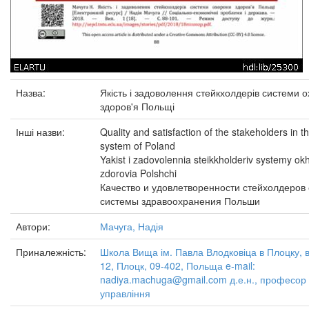
Назва:
Якість і задоволення стейкхолдерів системи 
здоров'я Польщі
Інші назви:
Quality and satisfaction of the stakeholders in t
system of Poland
Yakist i zadovolennia steikkholderiv systemy ok
zdorovia Polshchi
Качество и удовлетворенности стейхолдеров
системы здравоохранения Польши
Автори:
Мачуга, Надія
Приналежність:
Школа Вища ім. Павла Влодковіца в Плоцку, ву
12, Плоцк, 09-402, Польща e-mail:
nadiya.machuga@gmail.com д.е.н., професор
управління