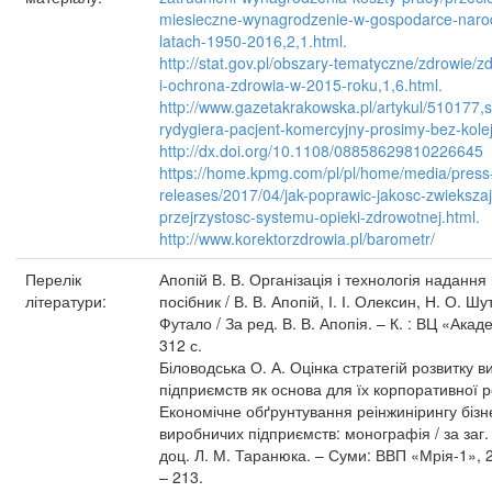
miesieczne-wynagrodzenie-w-gospodarce-naro
latach-1950-2016,2,1.html.
http://stat.gov.pl/obszary-tematyczne/zdrowie/z
i-ochrona-zdrowia-w-2015-roku,1,6.html.
http://www.gazetakrakowska.pl/artykul/510177,sz
rydygiera-pacjent-komercyjny-prosimy-bez-kolejki
http://dx.doi.org/10.1108/08858629810226645
https://home.kpmg.com/pl/pl/home/media/press
releases/2017/04/jak-poprawic-jakosc-zwieksza
przejrzystosc-systemu-opieki-zdrowotnej.html.
http://www.korektorzdrowia.pl/barometr/
Перелік
Апопій В. В. Організація і технологія надання 
літератури:
посібник / В. В. Апопій, І. І. Олексин, Н. О. Шу
Футало / За ред. В. В. Апопія. – К. : ВЦ «Акад
312 с.
Біловодська О. А. Оцінка стратегій розвитку 
підприємств як основа для їх корпоративної 
Економічне обґрунтування реінжинірингу бізн
виробничих підприємств: монографія / за заг. р
доц. Л. М. Таранюка. – Суми: ВВП «Мрія-1», 2
– 213.