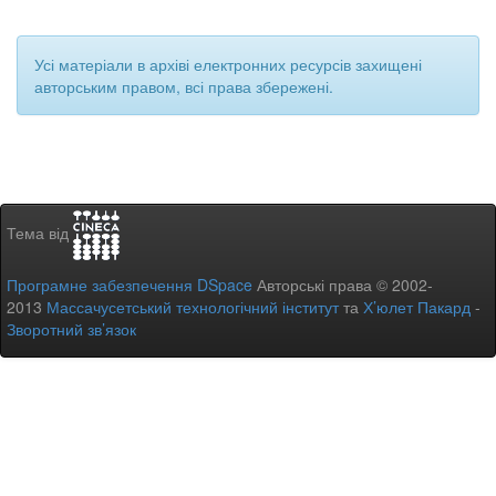
Усі матеріали в архіві електронних ресурсів захищені
авторським правом, всі права збережені.
Тема від
Програмне забезпечення DSpace
Авторські права © 2002-
2013
Массачусетський технологічний інститут
та
Х’юлет Пакард
-
Зворотний зв’язок