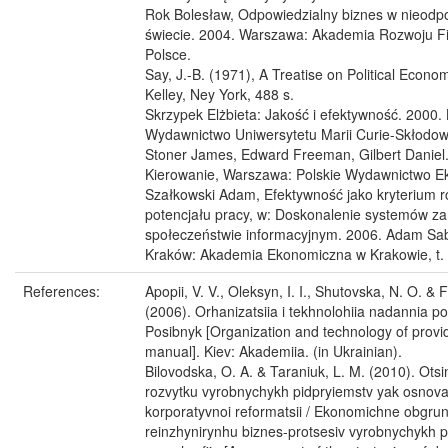
Rok Bolesław, Odpowiedzialny biznes w nieodp
świecie. 2004. Warszawa: Akademia Rozwoju Fil
Polsce.
Say, J.-B. (1971), A Treatise on Political Econo
Kelley, Ney York, 488 s.
Skrzypek Elżbieta: Jakość i efektywność. 2000. 
Wydawnictwo Uniwersytetu Marii Curie-Skłodows
Stoner James, Edward Freeman, Gilbert Daniel
Kierowanie, Warszawa: Polskie Wydawnictwo E
Szałkowski Adam, Efektywność jako kryterium 
potencjału pracy, w: Doskonalenie systemów z
społeczeństwie informacyjnym. 2006. Adam Sabr
Kraków: Akademia Ekonomiczna w Krakowie, t. 
References:
Apopii, V. V., Oleksyn, I. I., Shutovska, N. O. & F
(2006). Orhanizatsiia i tekhnolohiia nadannia p
Posibnyk [Organization and technology of provid
manual]. Kiev: Akademiia. (in Ukrainian).
Bilovodska, O. A. & Taraniuk, L. M. (2010). Otsin
rozvytku vyrobnychykh pidpryiemstv yak osnova 
korporatyvnoi reformatsii / Ekonomichne obgru
reinzhynirynhu biznes-protsesiv vyrobnychykh p