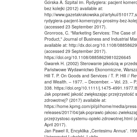
Górska A. Szpital im. Rydygiera: pacjent komer
bez kolejki (2012) available at:
http://www.gazetakrakowska.pl/artykul/510177,sz
rydygiera-pacjent-komercyjny-prosimy-bez-kolejk
(accessed 23 September 2017).
Gronroos, C. "Marketing Services: The Case of 
Product," Journal of Business and Industrial Ma
available at: http://dx.doi.org/10.1108/088586
(accessed 29 September 2017).
https://doi.org/10.1108/08858629810226645
Gwarek H. (2002) Sterowanie jakością w przedsi
Państwowe Wydawnictwo Ekonomiczne, Warsz
Hill T. P. On Goods and Services / T. P. Hill // 
and Wealth. – 1977. – December. – Vol. 23. – P.
338. https://doi.org/10.1111/j.1475-4991.1977.
Jak poprawić jakość zwiększając przejrzystość 
zdrowotnej? (2017) available at:
https://home.kpmg.com/pl/pl/home/media/press
releases/2017/04/jak-poprawic-jakosc-zwieksza
przejrzystosc-systemu-opieki-zdrowotnej.html 
April 2017).
Jan Paweł II, Encyklika „Centesimu Annus”. 1998
Uniwersytet Lubelski, Lublin.