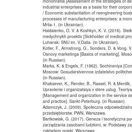
monohrafiia [Assessment of the strategies of d
industrial enterprises as a basis for their corpo
/ Economic substantiation of reengineering bus
processes of manufacturing enterprises: a mon
Mriia-1. (in Ukrainian).
Haidaienko, O. V. & Koshkyn, K. V. (2016). Stei
medychnykh proektiv [Sickholder of medical proj
Luhansk: SNU im. V.Dalia. (in Ukrainian).
Kotler, F., Armstrong, G., Sonders, D. & Vong, V
Osnovy marketinga [Basics of marketing]. Mosc
(in Russian).
Marks, K. & Engels, F. (1962). Sochineniya [Com
Moscow: Gosudarstvennoe izdatelstvo politichesk
(in Russian).
Khaksever, K., Render, B., Rassel, R. & Merdik,
Upravlenie i organizatsiya v sfere uslug. Teoriya
[Management and organization in the service se
and practice]. Sankt-Peterburg. (in Russian).
Adamczyk, J. (2009). Społeczna odpowiedzialn
przedsiębiorstw. PWN, Warszawa.
Bartkowiak, G. (2017). Geneza i teoretyczna p
zarządzania zasobami ludzkimi, w: Podstawy z
zakładem opieki. Warszawa.