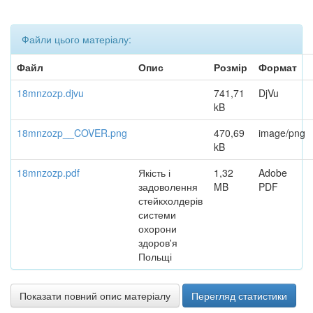
Файли цього матеріалу:
Файл
Опис
Розмір
Формат
18mnzozp.djvu
741,71
DjVu
kB
18mnzozp__COVER.png
470,69
image/png
kB
18mnzozp.pdf
Якість і
1,32
Adobe
задоволення
MB
PDF
стейкхолдерів
системи
охорони
здоров'я
Польщі
Показати повний опис матеріалу
Перегляд статистики