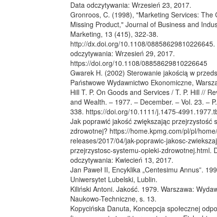
Data odczytywania: Wrzesień 23, 2017.
Gronroos, C. (1998), "Marketing Services: The 
Missing Product," Journal of Business and Indust
Marketing, 13 (415), 322-38.
http://dx.doi.org/10.1108/08858629810226645.
odczytywania: Wrzesień 29, 2017.
https://doi.org/10.1108/08858629810226645
Gwarek H. (2002) Sterowanie jakością w przedsi
Państwowe Wydawnictwo Ekonomiczne, Warsz
Hill T. P. On Goods and Services / T. P. Hill // 
and Wealth. – 1977. – December. – Vol. 23. – P.
338. https://doi.org/10.1111/j.1475-4991.1977.
Jak poprawić jakość zwiększając przejrzystość 
zdrowotnej? https://home.kpmg.com/pl/pl/home
releases/2017/04/jak-poprawic-jakosc-zwieksza
przejrzystosc-systemu-opieki-zdrowotnej.html. 
odczytywania: Kwiecień 13, 2017.
Jan Paweł II, Encyklika „Centesimu Annus”. 1998
Uniwersytet Lubelski, Lublin.
Kiliński Antoni. Jakość. 1979. Warszawa: Wyda
Naukowo-Techniczne, s. 13.
Kopycińska Danuta, Koncepcja społecznej odpo