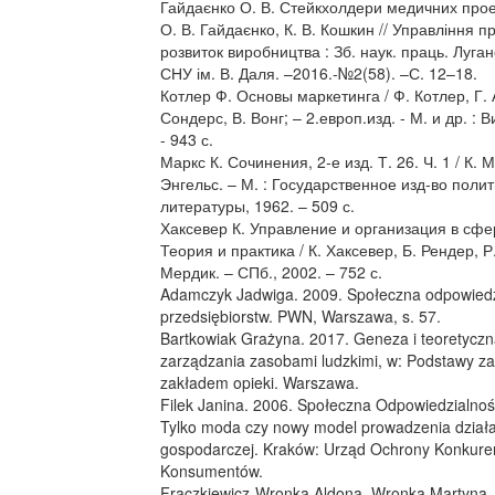
Гайдаєнко О. В. Стейкхолдери медичних проект
О. В. Гайдаєнко, К. В. Кошкин // Управління п
розвиток виробництва : Зб. наук. праць. Луган
СНУ ім. В. Даля. –2016.-№2(58). –С. 12–18.
Котлер Ф. Основы маркетинга / Ф. Котлер, Г. 
Сондерс, В. Вонг; – 2.европ.изд. - М. и др. : 
- 943 с.
Маркс К. Сочинения, 2-е изд. Т. 26. Ч. 1 / К. 
Энгельс. – М. : Государственное изд-во поли
литературы, 1962. – 509 с.
Хаксевер К. Управление и организация в сфер
Теория и практика / К. Хаксевер, Б. Рендер, Р
Мердик. – СПб., 2002. – 752 с.
Adamczyk Jadwiga. 2009. Społeczna odpowiedz
przedsiębiorstw. PWN, Warszawa, s. 57.
Bartkowiak Grażyna. 2017. Geneza i teoretycz
zarządzania zasobami ludzkimi, w: Podstawy z
zakładem opieki. Warszawa.
Filek Janina. 2006. Społeczna Odpowiedzialnoś
Tylko moda czy nowy model prowadzenia działa
gospodarczej. Kraków: Urząd Ochrony Konkurenc
Konsumentów.
Frączkiewicz-Wronka Aldona, Wronka Martyna,