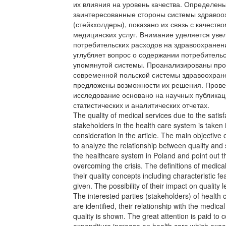
их влияния на уровень качества. Определен
заинтересованные стороны системы здравоо
(стейкхолдеры), показано их связь с качеств
медицинских услуг. Внимание уделяется ув
потребительских расходов на здравоохранени
углубляет вопрос о содержании потребитель
упомянутой системы. Проанализированы пр
современной польской системы здравоохран
предложены возможности их решения. Пров
исследование основано на научных публикац
статистических и аналитических отчетах.
The quality of medical services due to the satisf
stakeholders in the health care system is taken 
consideration in the article. The main objective o
to analyze the relationship between quality and 
the healthcare system in Poland and point out the
overcoming the crisis. The definitions of medica
their quality concepts including characteristic fe
given. The possibility of their impact on quality 
The interested parties (stakeholders) of health
are identified, their relationship with the medica
quality is shown. The great attention is paid to