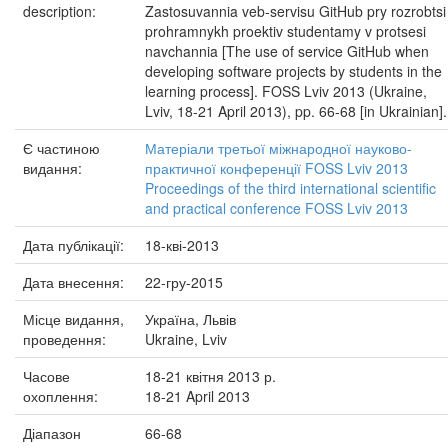
description:
Zastosuvannia veb-servisu GitHub pry rozrobtsi
prohramnykh proektiv studentamy v protsesi
navchannia [The use of service GitHub when
developing software projects by students in the
learning process]. FOSS Lviv 2013 (Ukraine,
Lviv, 18-21 April 2013), pp. 66-68 [in Ukrainian].
Є частиною
Матеріали третьої міжнародної науково-
видання:
практичної конференції FOSS Lviv 2013
Proceedings of the third international scientific
and practical conference FOSS Lviv 2013
Дата публікації:
18-кві-2013
Дата внесення:
22-гру-2015
Місце видання,
Україна, Львів
проведення:
Ukraine, Lviv
Часове
18-21 квітня 2013 р.
охоплення:
18-21 April 2013
Діапазон
66-68