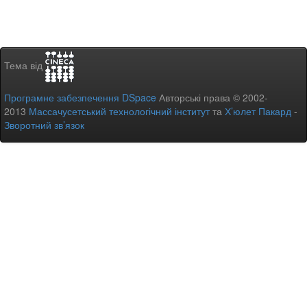
Тема від
Програмне забезпечення DSpace
Авторські права © 2002-
2013
Массачусетський технологічний інститут
та
Х’юлет Пакард
-
Зворотний зв’язок