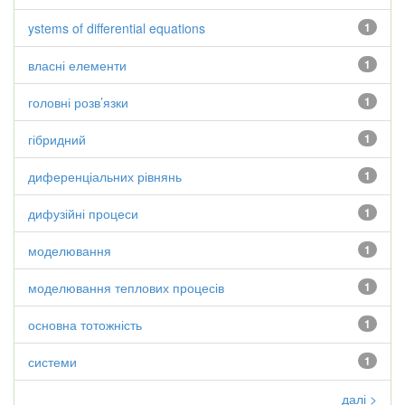
ystems of differential equations
1
власні елементи
1
головні розв’язки
1
гібридний
1
диференціальних рівнянь
1
дифузійні процеси
1
моделювання
1
моделювання теплових процесів
1
основна тотожність
1
системи
1
далі >