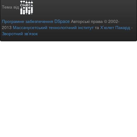
Тема від
Програмне забезпечення DSpace
Авторські права © 2002-
2013
Массачусетський технологічний інститут
та
Х’юлет Пакард
-
Зворотний зв’язок