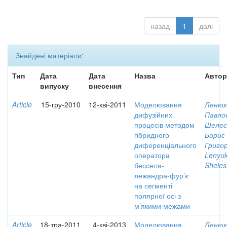
назад
1
далі
Знайдені матеріали:
Тип
Дата
Дата
Назва
Автор
випуску
внесення
Article
15-гру-2010
12-кві-2011
Моделювання
Ленюк
дифузійних
Павло
процесів методом
Шелес
гібридного
Борис
диференціального
Григо
оператора
Lenyuk
бесселя-
Sheles
лежандра-фур’є
на сегменті
полярної осі з
м’якими межами
Article
18-тра-2011
4-кві-2013
Моделювання
Ленюк