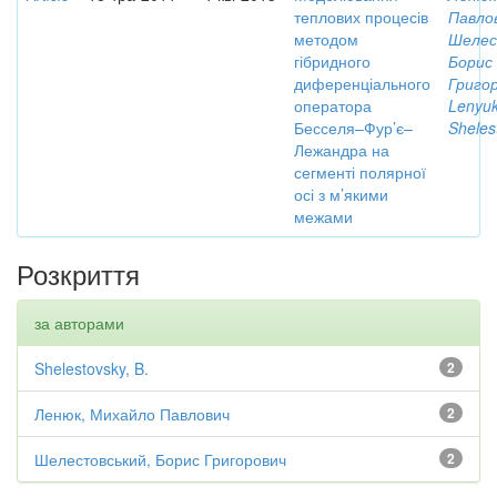
теплових процесів
Павло
методом
Шелес
гібридного
Борис
диференціального
Григо
оператора
Lenyuk
Бесселя–Фур’є–
Sheles
Лежандра на
сегменті полярної
осі з м’якими
межами
Розкриття
за авторами
Shelestovsky, B.
2
Ленюк, Михайло Павлович
2
Шелестовський, Борис Григорович
2