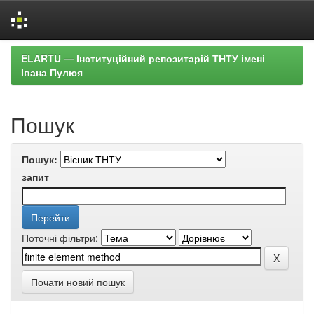
Skip
ELARTU — Інституційний репозитарій ТНТУ імені
navigation
Івана Пулюя
Пошук
Пошук:
запит
Поточні фільтри:
Почати новий пошук