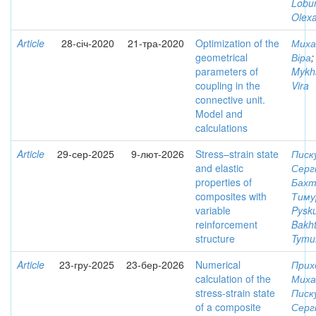
Lobu
Olex
Article
28-січ-2020
21-тра-2020
Optimization of the
Миха
geometrical
Віра
;
parameters of
Mykha
coupling in the
Vira
connective unit.
Model and
calculations
Article
29-сер-2025
9-лют-2026
Stress–strain state
Писк
and elastic
Серг
properties of
Бахт
composites with
Тиму
variable
Pysku
reinforcement
Bakht
structure
Tymu
Article
23-гру-2025
23-бер-2026
Numerical
Прих
calculation of the
Миха
stress-strain state
Писк
of a composite
Серг