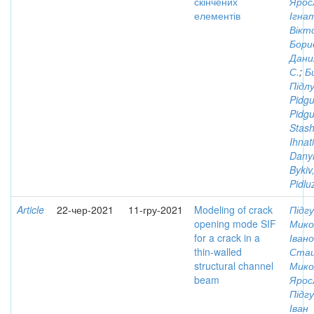
скінчених
Ярос
елементів
Ігна
Вікт
Бори
Дани
С.
;
Би
Підл
Pidgu
Pidgur
Stash
Ihnat
Danyl
Bykiv
Pidlu
Article
22-чер-2021
11-гру-2021
Modeling of crack
Підгу
opening mode SIF
Мико
for a crack in a
Іван
thin-walled
Сташ
structural channel
Мико
beam
Ярос
Підгу
Іван