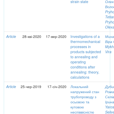
strain state
Олек
Воло
Pryho
Tetia
Pryho
Olex
Article
28-кві-2020
17-вер-2020
Investigations of a
Миха
thermomechanical
Віра 
processes in
Mykha
products subjected
Vira
to annealing and
operating
conditions after
annealing: theory,
calculations
Article
25-чер-2019
17-січ-2020
Локальний
Дуби
напружений стан
Рома
трубопроводу з
Селі
осьовою та
Ірин
кутовою
Yaros
неспіввісністю
Seliv