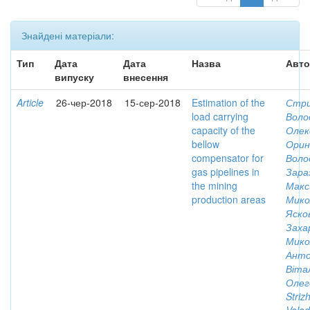
Знайдені матеріали:
Тип
Дата
Дата
Назва
Авто
випуску
внесення
Article
26-чер-2018
15-сер-2018
Estimation of the
Стри
load carrying
Воло
capacity of the
Олек
bellow
Ориня
compensator for
Воло
gas pipelines in
Зара
the mining
Макс
production areas
Мико
Яско
Заха
Мико
Анто
Віта
Олег
Striz