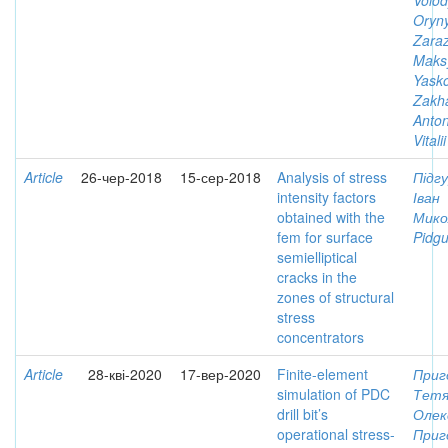
Volo
Oryny
Zaraz
Mak
Yasko
Zakh
Anto
Vitalii
Article
26-чер-2018
15-сер-2018
Analysis of stress
Підгу
intensity factors
Іван
obtained with the
Мико
fem for surface
Pidgu
semielliptical
cracks in the
zones of structural
stress
concentrators
Article
28-кві-2020
17-вер-2020
Finite-element
Приг
simulation of PDC
Тетя
drill bit’s
Олекс
operational stress-
Приг