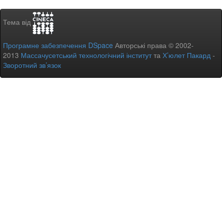
Тема від
Програмне забезпечення DSpace
Авторські права © 2002-
2013
Массачусетський технологічний інститут
та
Х’юлет Пакард
-
Зворотний зв’язок