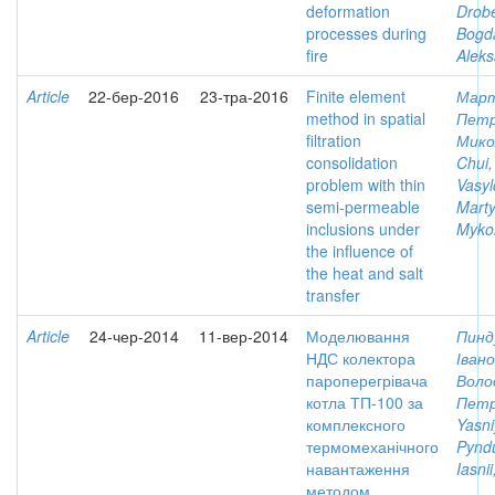
deformation
Drob
processes during
Bogd
fire
Alek
Article
22-бер-2016
23-тра-2016
Finite element
Март
method in spatial
Пет
filtration
Мико
consolidation
Chui, 
problem with thin
Vasyl
semi-permeable
Marty
inclusions under
Myko
the influence of
the heat and salt
transfer
Article
24-чер-2014
11-вер-2014
Моделювання
Пинд
НДС колектора
Іван
пароперегрівача
Воло
котла ТП-100 за
Петр
комплексного
Yasni
термомеханічного
Pyndu
навантаження
Iasnii
методом