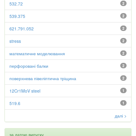
532.72
2
539.375
2
621.791.052
2
stress
2
математичне моделювання
2
перфоровані балки
2
поверхнева півеліптична тріщина
2
12Cr1MoV steel
1
519.6
1
далі >
за датою випуску