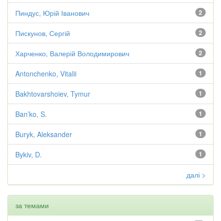
Пиндус, Юрій Іванович
2
Пискунов, Сергій
2
Харченко, Валерій Володимирович
2
Antonchenko, Vitalii
1
Bakhtovarshoiev, Tymur
1
Ban’ko, S.
1
Buryk, Aleksander
1
Bykiv, D.
1
далі >
за темами