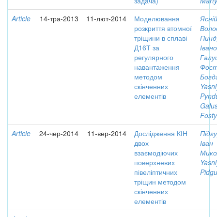
задача)
Marty
Article
14-тра-2013
11-лют-2014
Моделювання
Ясні
розкриття втомної
Воло
тріщини в сплаві
Пинд
Д16Т за
Іван
регулярного
Галу
навантаження
Фост
методом
Богд
скінченних
Yasni
елементів
Pyndu
Galus
Fosty
Article
24-чер-2014
11-вер-2014
Дослідження КІН
Підгу
двох
Іван
взаємодіючих
Мико
поверхневих
Yasni
півеліптичних
Pidgur
тріщин методом
скінченних
елементів