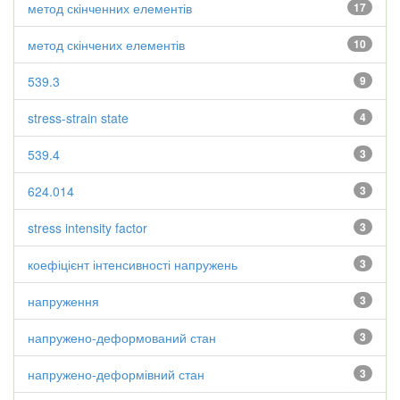
метод скінченних елементів
17
метод скінчених елементів
10
539.3
9
stress-strain state
4
539.4
3
624.014
3
stress intensity factor
3
коефіцієнт інтенсивності напружень
3
напруження
3
напружено-деформований стан
3
напружено-деформівний стан
3