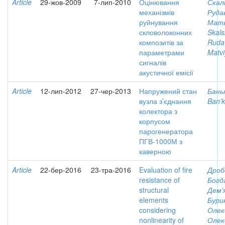
Article
29-жов-2009
7-лип-2010
Оцінювання
Скаль
механізмів
Рудав
руйнування
Матв
скловолоконних
Skals
композитів за
Rudav
параметрами
Matvi
сигналів
акустичної емісії
Article
12-лип-2012
27-чер-2013
Напружений стан
Баньк
вузла з’єднання
Ban’k
колектора з
корпусом
парогенератора
ПГВ-1000М з
каверною
Article
22-бер-2016
23-тра-2016
Evaluation of fire
Дроб
resistance of
Богд
structural
Дем'
elements
Бури
considering
Олек
nonlinearity of
Олек