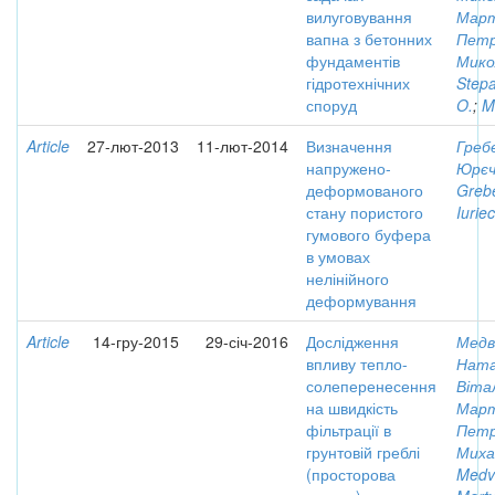
вилуговування
Март
вапна з бетонних
Пет
фундаментів
Мико
гідротехнічних
Step
споруд
O.
;
M
Article
27-лют-2013
11-лют-2014
Визначення
Греб
напружено-
Юрєч
деформованого
Grebe
стану пористого
Iurie
гумового буфера
в умовах
нелінійного
деформування
Article
14-гру-2015
29-січ-2016
Дослідження
Медв
впливу тепло-
Ната
солеперенесення
Вітал
на швидкість
Март
фільтрації в
Пет
грунтовій греблі
Миха
(просторова
Medvi