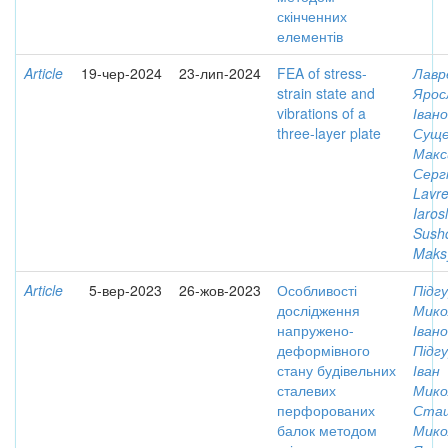
скінченних
елементів
Article
19-чер-2024
23-лип-2024
FEA of stress-
Лавр
strain state and
Ярос
vibrations of a
Іван
three-layer plate
Суще
Макс
Серг
Lavre
Iaros
Sush
Mak
Article
5-вер-2023
26-жов-2023
Особливості
Підгу
дослідження
Мико
напружено-
Іван
деформівного
Підгу
стану будівельних
Іван
сталевих
Мико
перфорованих
Сташ
балок методом
Мико