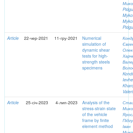
Мико
Pidgu
Myko
Myko
Pidgu
Article
22-чер-2021
11-гру-2021
Numerical
Конд
simulation of
Євге
dynamic shear
Олек
tests for high-
Харч
strength steels
Вале
specimens
Воло
Kondr
Ievh
Khar
Valer
Article
25-січ-2023
4-лип-2023
Analysis of the
Сташ
stress-strain state
Мико
of the vehicle
Ярос
frame by finite
Підгу
element method
Іван
Мико