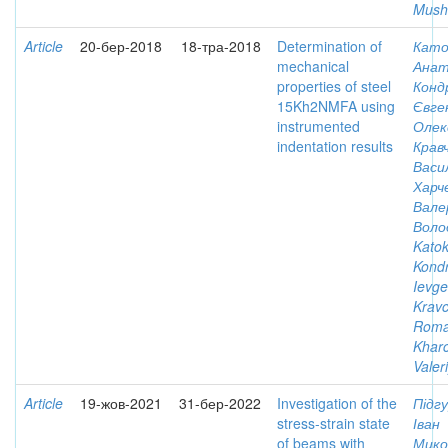
Musha
Article
20-бер-2018
18-тра-2018
Determination of
Като
mechanical
Анат
properties of steel
Конд
15Kh2NMFA using
Євге
instrumented
Олек
indentation results
Крав
Васи
Харч
Вале
Воло
Katok
Kondr
Ievg
Kravc
Rom
Khar
Valer
Article
19-жов-2021
31-бер-2022
Investigation of the
Підгу
stress-strain state
Іван
of beams with
Мико