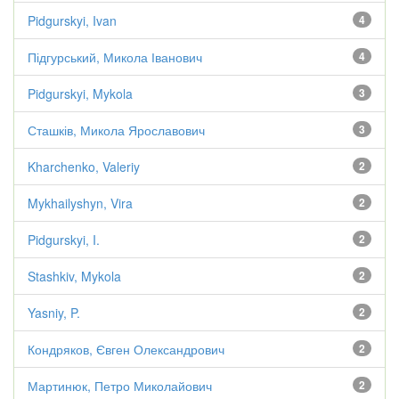
Pidgurskyi, Ivan
4
Підгурський, Микола Іванович
4
Pidgurskyi, Mykola
3
Сташків, Микола Ярославович
3
Kharchenko, Valeriy
2
Mykhailyshyn, Vira
2
Pidgurskyi, I.
2
Stashkiv, Mykola
2
Yasniy, P.
2
Кондряков, Євген Олександрович
2
Мартинюк, Петро Миколайович
2