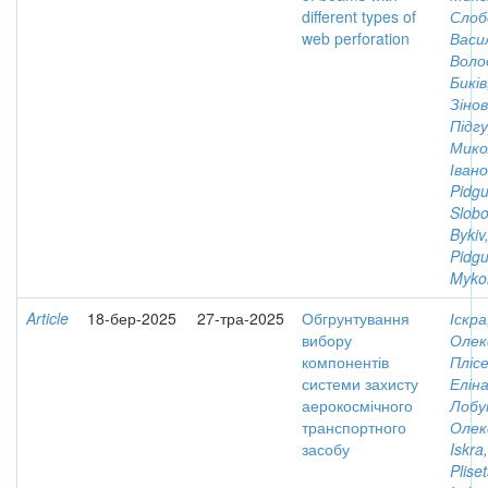
different types of
Слоб
web perforation
Васи
Воло
Биків
Зінов
Підгу
Мико
Іван
Pidgu
Slobo
Bykiv
Pidgu
Myko
Article
18-бер-2025
27-тра-2025
Обгрунтування
Іскра
вибору
Олек
компонентів
Плісе
системи захисту
Елін
аерокосмічного
Лобу
транспортного
Олек
засобу
Iskra
Plise