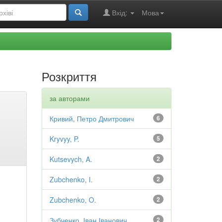
Вхід:
Мова
Розкриття
за авторами
Кривий, Петро Дмитрович
6
Kryvyy, P.
5
Kutsevych, A.
2
Zubchenko, I.
2
Zubchenko, O.
2
Зубченко, Іван Іванович
2