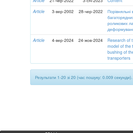
Article
21-чер-2022
3-січ-2023
Content
Article
3-вер-2002
28-чер-2022
Порівняльні
багаторядни
роликових ла
деформуванн
Article
4-вер-2024
24-жов-2024
Research of 
model of the 
bushing of th
transporters
Результати 1-20 зі 20 (час пошуку: 0.009 секунди).