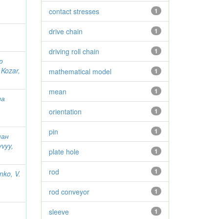
contact stresses
1
drive chain
1
driving roll chain
1
р
;
Kozar,
mathematical model
1
mean
1
ла
orientation
1
pin
1
пан
yvyy,
plate hole
1
rod
1
nko, V.
rod conveyor
1
sleeve
1