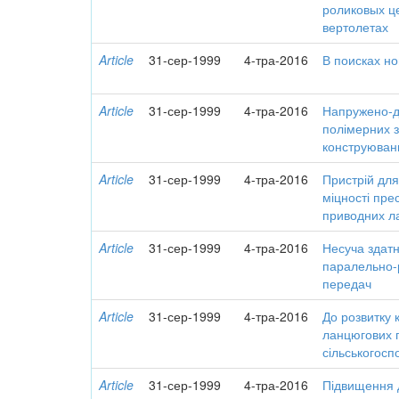
роликовых ц
вертолетах
Article
31-сер-1999
4-тра-2016
В поисках но
Article
31-сер-1999
4-тра-2016
Напружено-
полімерних з
конструюван
Article
31-сер-1999
4-тра-2016
Пристрій дл
міцності пре
приводних л
Article
31-сер-1999
4-тра-2016
Несуча здатн
паралельно-
передач
Article
31-сер-1999
4-тра-2016
До розвитку 
ланцюгових п
сільськогос
Article
31-сер-1999
4-тра-2016
Підвищення д