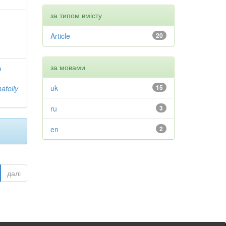
за типом вмісту
Article
20
за мовами
я
uk
15
atoliy
ru
3
en
2
далі