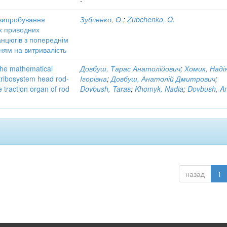
-
 випробування
Зубченко, О.
;
Zubchenko, O.
х приводних
нцюгів з попереднім
ям на витривалість
the mathematical
Довбуш, Тарас Анатолійович
;
Хомик, Наді
tribosystem head rod-
Ігорівна
;
Довбуш, Анатолій Дмитрович
;
e traction organ of rod
Dovbush, Taras
;
Khomyk, Nadia
;
Dovbush, An
назад
1