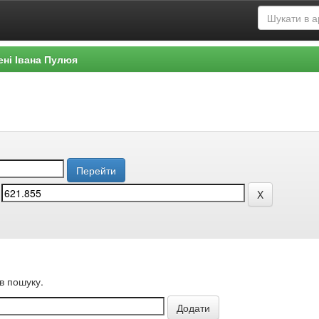
ені Івана Пулюя
в пошуку.