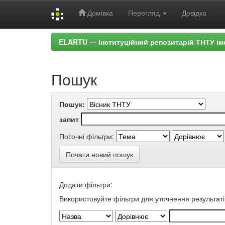
Домівка
Перегляд
Довідка
Skip
ELARTU — Інституційний репозитарій ТНТУ ім
navigation
Пошук
Пошук:
запит
Поточні фільтри:
Почати новий пошук
Додати фільтри:
Використовуйте фільтри для уточнення результаті