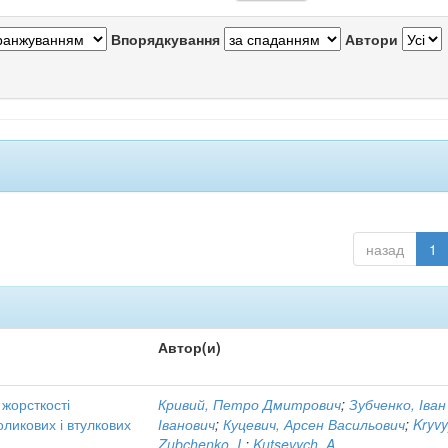
Впорядкування
Автори
назад
1
Автор(и)
жорсткості
Кривий, Петро Дмитрович
;
Зубченко, Іван
ликових і втулкових
Іванович
;
Куцевич, Арсен Васильович
;
Kryvy
Zubchenko, I.
;
Kutsevych, A.