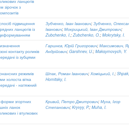
оликових ланцюгів
м зірочок з
омпозитів
спосіб підвищення
Зубченко, Іван Іванович
;
Зубченко, Олекса
орядних ланцюгів із
Іванович
;
Мокрицький, Іван Дмитрович
;
 деформуванням
Zubchenko, I.
;
Zubchenko, O.
;
Mokrytsky, I.
визначення
Гаршнєв, Юрій Григорович
;
Максимович, Я
зоні контакту роликів
Андрійович
;
Garshnev, U.
;
Maksymovych, Y.
ередачі із зубцями
зонансних режимів
Шпак, Роман Іванович
;
Хоміцький, І.
;
Shpak,
ми холоста вітка
Homitsky, I.
ередачі - натяжний
 форми згортних
Кривий, Петро Дмитрович
;
Муха, Ігор
ішніх ланок
Степанович
;
Kryvyy, P.
;
Muha, I.
ликових і втулкових