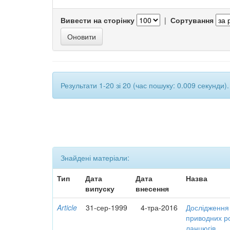
Вивести на сторінку
|
Сортування
Результати 1-20 зі 20 (час пошуку: 0.009 секунди).
Знайдені матеріали:
Тип
Дата
Дата
Назва
випуску
внесення
Article
31-сер-1999
4-тра-2016
Дослідження 
приводних ро
ланцюгів