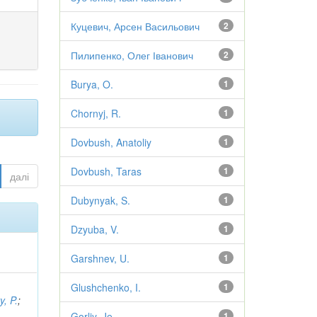
Куцевич, Арсен Васильович
2
Пилипенко, Олег Іванович
2
Burya, O.
1
Chornyj, R.
1
Dovbush, Anatoliy
1
Dovbush, Taras
1
далі
Dubynyak, S.
1
Dzyuba, V.
1
Garshnev, U.
1
Glushchenko, I.
1
y, P.
;
Gorliy, Je.
1