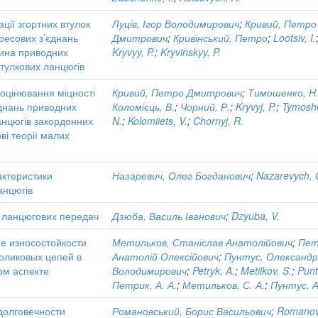
ації згортних втулок
Луців, Ігор Володимирович
;
Кривий, Петро
пресових з’єднань
Дмитрович
;
Кривінський, Петро
;
Lootsiv, I.
тина приводних
Kryvyy, P.
;
Kryvinskyy, P.
втулкових ланцюгів
оцінювання міцності
Кривий, Петро Дмитрович
;
Тимошенко, Н
єднань приводних
Коломієць, В.
;
Чорний, Р.
;
Kryvyj, P.
;
Tymosh
анцюгів закордонних
N.
;
Kolomiiets, V.
;
Chornyj, R.
ві теорії малих
актеристики
Назаревич, Олег Богданович
;
Nazarevych, 
анцюгів
ланцюгових передач
Дзюба, Василь Іванович
;
Dzyuba, V.
е износостойкости
Метильков, Станіслав Анатолійович
;
Пет
оликовых цепей в
Анатолій Олексійович
;
Пунтус, Олександ
ом аспекте
Володимирович
;
Petryk, A.
;
Metilkov, S.
;
Punt
Петрик, А. А.
;
Метильков, С. А.
;
Пунтус, А
олговечности
Романовський, Борис Васильович
;
Romanov