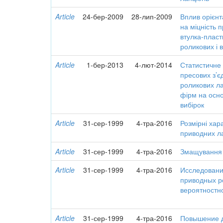
Article
24-бер-2009
28-лип-2009
Вплив орієнт
на міцність 
втулка-плас
роликових і 
Article
1-бер-2013
4-лют-2014
Статистичне 
пресових з’
роликових л
фірм на осно
вибірок
Article
31-сер-1999
4-тра-2016
Розмірні хар
приводних л
Article
31-сер-1999
4-тра-2016
Змащування 
Article
31-сер-1999
4-тра-2016
Исследовани
приводных р
вероятностн
Article
31-сер-1999
4-тра-2016
Повышение д