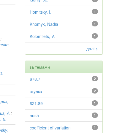
Homitsky, I.
1
;
Khomyk, Nadia
1
Kolomiiets, V.
1
.
;
enko,
далі >
за темами
O.
678.7
2
втулка
2
рик,
621.89
1
р
us, A.
;
bush
1
. В.
coefficient of variation
1
sky,