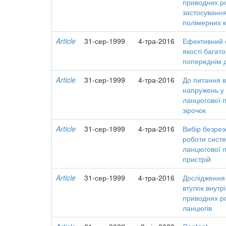
приводних р
застосування
полімерних к
Article
31-сер-1999
4-тра-2016
Ефективний 
якості багат
попереднім
Article
31-сер-1999
4-тра-2016
До питання 
напружень у 
ланцюгової п
зірочок
Article
31-сер-1999
4-тра-2016
Вибір безре
роботи систе
ланцюгової п
пристрій
Article
31-сер-1999
4-тра-2016
Дослідження
втулок внутр
приводних ро
ланцюгів