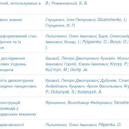
епей, используемых в
B.
;
Романовский, Б. В.
вого знания
Глущенко, Ілля Петрович
;
Glushchenko, I.
;
Глущенко, И. П.
деформований стан
Пилипенко, Олег Іванович
;
Буря, Олександ
ірочок та їх
Іванович
;
Козар, І.
;
Pylypenko, O.
;
Burya, O.
ня
I.
я дослідження
Кривий, Петро Дмитрович
;
Кузьмін, Мико
сових з'єднань
Іванович
;
Горлій, Євген Іванович
;
Kryvyy, P.
;
анцюгів
Kuz'myn, M.
;
Gorliy, Je.
ість двоконтурних
Кривий, Петро Дмитрович
;
Дубиняк, Сте
рядних ланцюгових
Андрійович
;
Куцевич, Арсен Васильович
;
Kr
P.
;
Dubynyak, S.
;
Kutsevych, A.
конструкцій
Ярошенко, Володимир Федорович
;
Yaroshe
риводів у
подарських машинах
овговічності
Пилипенко, Олег Іванович
;
Pilipenko, O.