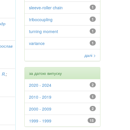
sleeve-roller chain
1
tribocoupling
1
ндр
turning moment
1
variance
1
рослав
далі >
за датою випуску
 R.
;
2020 - 2024
2
2010 - 2019
1
2000 - 2009
2
1999 - 1999
15