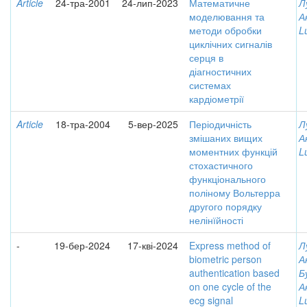
Article
24-тра-2001
24-лип-2023
Математичне
Л
моделювання та
А
методи обробки
L
циклічних сигналів
серця в
діагностичних
системах
кардіометрії
Article
18-тра-2004
5-вер-2025
Періодичність
Л
змішаних вищих
А
моментних функцій
L
стохастичного
функціонального
поліному Вольтерра
другого порядку
нелінїйності
-
19-бер-2024
17-кві-2024
Express method of
Л
biometric person
А
authentication based
Б
on one cycle of the
А
ecg signal
L