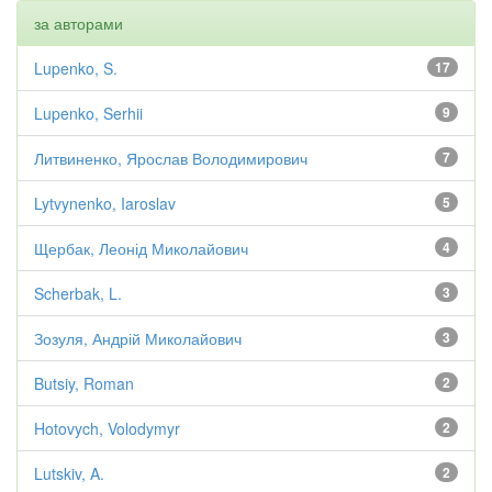
за авторами
Lupenko, S.
17
Lupenko, Serhii
9
Литвиненко, Ярослав Володимирович
7
Lytvynenko, Iaroslav
5
Щербак, Леонід Миколайович
4
Scherbak, L.
3
Зозуля, Андрій Миколайович
3
Butsiy, Roman
2
Hotovych, Volodymyr
2
Lutskiv, A.
2