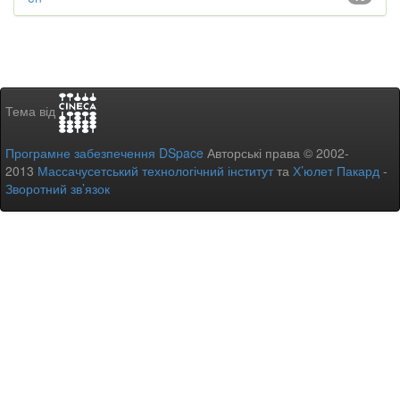
Тема від
Програмне забезпечення DSpace
Авторські права © 2002-
2013
Массачусетський технологічний інститут
та
Х’юлет Пакард
-
Зворотний зв’язок