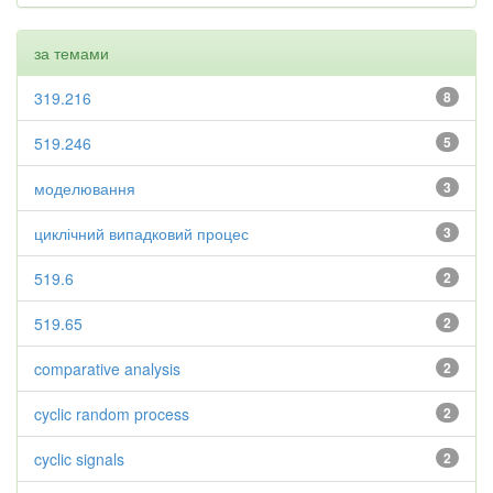
за темами
319.216
8
519.246
5
моделювання
3
циклічний випадковий процес
3
519.6
2
519.65
2
comparative analysis
2
cyclic random process
2
cyclic signals
2