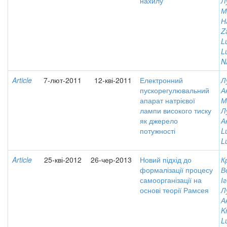
нахилу
Л
М
Н
Z
L
Lu
N
Article
7-лют-2011
12-кві-2011
Електронний
Л
пускорегулювальний
А
апарат натрієвої
М
лампи високого тиску
Л
як джерело
А
потужності
L
L
Article
25-кві-2012
26-чер-2013
Новий підхід до
К
формалізації процесу
В
самоорганізації на
І
основі теорії Рамсея
Л
А
K
L