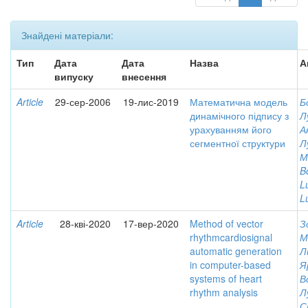
Знайдені матеріали:
Тип
Дата
Дата
Назва
А
випуску
внесення
Article
29-сер-2006
19-лис-2019
Математична модель
Б
динамічного підпису з
Л
урахуванням його
А
сегментної структури
Л
М
Bo
L
Lu
Article
28-кві-2020
17-вер-2020
Method of vector
З
rhythmcardiosignal
М
automatic generation
Л
in computer-based
Я
systems of heart
В
rhythm analysis
Л
С