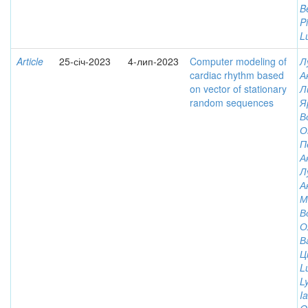
B
P
L
Article
25-січ-2023
4-лип-2023
Computer modeling of
Л
cardiac rhythm based
А
on vector of stationary
Л
random sequences
Я
В
О
П
А
Л
А
М
В
О
В
Ц
L
L
I