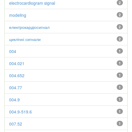
electrocardiogram signal
2
modeling
2
електрокардіосигнал
2
циклічні сигнали
2
004
1
004.021
1
004.652
1
004.77
1
004.9
1
004.9-519.6
1
007.52
1