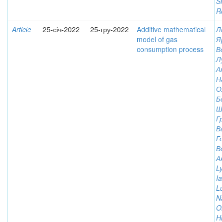
Sh
R
Article
25-січ-2022
25-гру-2022
Additive mathematical
Л
model of gas
Я
consumption process
В
Л
А
Н
О
Б
Ш
Г
В
Г
В
А
L
I
L
N
O
H