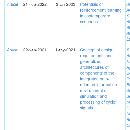
Article
21-чер-2022
3-січ-2023
Potentials of
А
reinforcement learning
А
in contemporary
Л
scenarios
А
A
A
L
Article
22-чер-2021
11-гру-2021
Concept of design,
Л
requirements and
А
generalized
Л
architectures of
Я
components of the
В
integrated onto-
Г
oriented information
В
environment of
А
simulation and
З
processing of cyclic
М
signals
Н
Ч
В
О