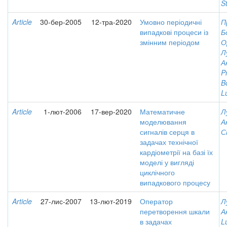
S
Article
30-бер-2005
12-тра-2020
Умовно періодичні
П
випадкові процеси із
Б
змінним періодом
О
Л
А
P
B
L
Article
1-лют-2006
17-вер-2020
Математичне
Л
моделювання
А
сигналів серця в
С
задачах технічної
кардіометрії на базі їх
моделі у вигляді
циклічного
випадкового процесу
Article
27-лис-2007
13-лют-2019
Оператор
Л
перетворення шкали
А
в задачах
L