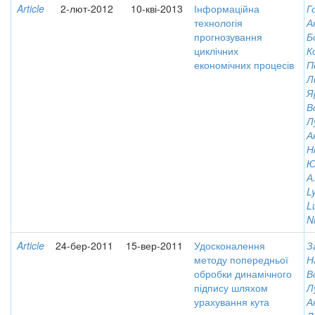
Article
2-лют-2012
10-кві-2013
Інформаційна
Г
технологія
А
прогнозування
Б
циклічних
К
економічних процесів
П
Л
Я
В
Л
А
Н
Ю
А
L
L
N
Article
24-бер-2011
15-вер-2011
Удосконалення
З
методу попередньої
Н
обробки динамічного
В
підпису шляхом
Л
урахування кута
А