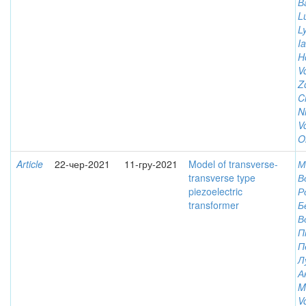
В
L
L
I
H
V
Zo
C
N
V
O
Article
22-чер-2021
11-гру-2021
Model of transverse-
М
transverse type
В
piezoelectric
Р
transformer
Б
В
П
П
Л
А
M
V