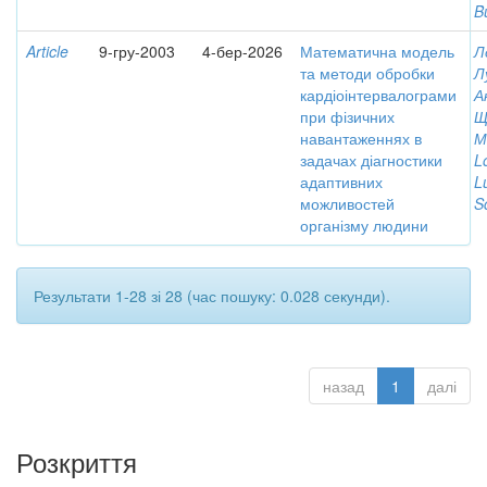
B
Article
9-гру-2003
4-бер-2026
Математична модель
Л
та методи обробки
Л
кардіоінтервалограми
А
при фізичних
Щ
навантаженнях в
М
задачах діагностики
L
адаптивних
L
можливостей
S
організму людини
Результати 1-28 зі 28 (час пошуку: 0.028 секунди).
назад
1
далі
Розкриття