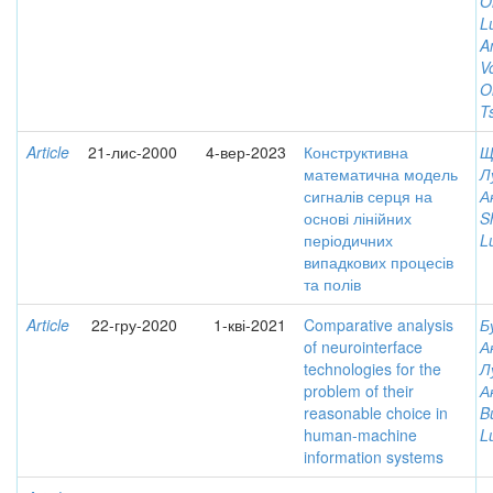
O
L
An
V
O
T
Article
21-лис-2000
4-вер-2023
Конструктивна
Щ
математична модель
Л
сигналів серця на
А
основі лінійних
S
періодичних
L
випадкових процесів
та полів
Article
22-гру-2020
1-кві-2021
Comparative analysis
Б
of neurointerface
А
technologies for the
Л
problem of their
А
reasonable choice in
B
human-machine
L
information systems