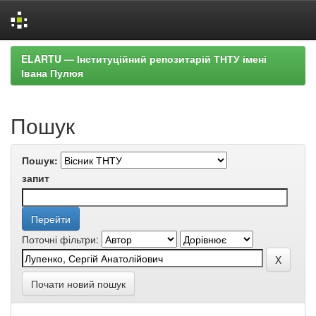
Skip
ELARTU — Інституційний репозитарій ТНТУ імені
navigation
Івана Пулюя
Пошук
Пошук:
запит
Поточні фільтри:
Почати новий пошук