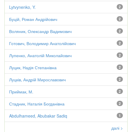
Lytvynenko, Y.
2
Буцій, Роман Андрійович
2
Воляник, Олександр Вадимович
2
Готович, Володимир Анатолійович
2
Лупенко, Анатолій Миколайович
2
Луцик, Надія Степанівна
2
Луцків, Андрій Мирославович
2
Приймак, М.
2
Стадник, Наталія Богданівна
2
Abdulhameed, Abubakar Sadiq
1
далі >