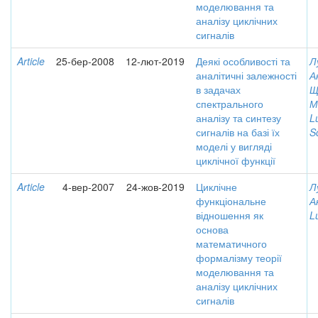
моделювання та
аналізу циклічних
сигналів
Article
25-бер-2008
12-лют-2019
Деякі особливості та
Л
аналітичні залежності
А
в задачах
Щ
спектрального
М
аналізу та синтезу
L
сигналів на базі їх
S
моделі у вигляді
циклічної функції
Article
4-вер-2007
24-жов-2019
Циклічне
Л
функціональне
А
відношення як
L
основа
математичного
формалізму теорії
моделювання та
аналізу циклічних
сигналів