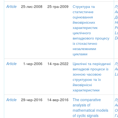
Article
25-лис-2008
25-тра-2009
Структура та
Л
статистичне
А
оцінювання
Д
ймовірнісних
Н
характеристик
Р
циклічного
L
випадкового процесу
D
із стохастично
незалежними
циклами
Article
1-чер-2006
14-тра-2022
Циклічні та періодичні
Л
випадкові процеси із
А
зонною часовою
L
структурою та їх
ймовірнісні
характеристики
Article
29-чер-2016
14-вер-2016
The comparative
Л
analysis of
А
mathematical models
О
of cyclic signals
Г