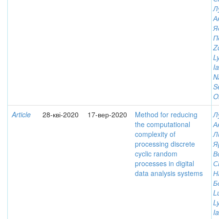
Л
А
Я
П
Z
L
I
N
Se
O
Article
28-кві-2020
17-вер-2020
Method for reducing
Л
the computational
А
complexity of
Л
processing discrete
Я
cyclic random
В
processes in digital
С
data analysis systems
Н
Б
L
L
I