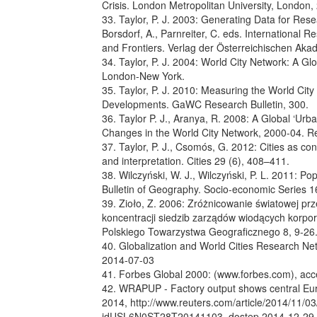
Crisis. London Metropolitan University, London
33. Taylor, P. J. 2003: Generating Data for Resea
Borsdorf, A., Parnreiter, C. eds. International 
and Frontiers. Verlag der Österreichischen Ak
34. Taylor, P. J. 2004: World City Network: A Gl
London-New York.
35. Taylor, P. J. 2010: Measuring the World Cit
Developments. GaWC Research Bulletin, 300.
36. Taylor P. J., Aranya, R. 2008: A Global ‘Urb
Changes in the World City Network, 2000-04. Re
37. Taylor, P. J., Csomós, G. 2012: Cities as c
and interpretation. Cities 29 (6), 408–411.
38. Wilczyński, W. J., Wilczyński, P. L. 2011: Po
Bulletin of Geography. Socio-economic Series 1
39. Zioło, Z. 2006: Zróżnicowanie światowej prz
koncentracji siedzib zarządów wiodących korpor
Polskiego Towarzystwa Geograficznego 8, 9-26
40. Globalization and World Cities Research Ne
2014-07-03
41. Forbes Global 2000: (www.forbes.com), ac
42. WRAPUP - Factory output shows central Euro
2014, http://www.reuters.com/article/2014/11/0
idUSL6N0ST28T20141103, dostęp 2014-12-29