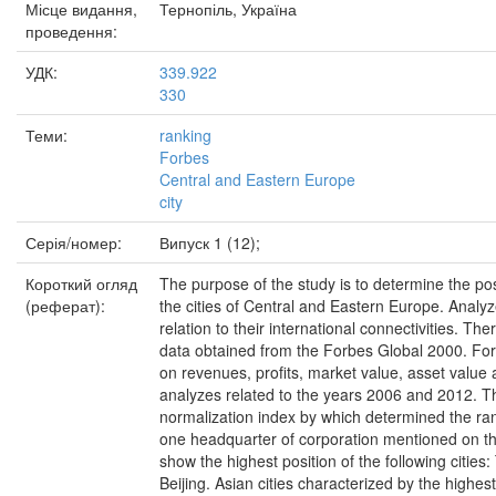
Місце видання,
Тернопіль, Україна
проведення:
УДК:
339.922
330
Теми:
ranking
Forbes
Central and Eastern Europe
city
Серія/номер:
Випуск 1 (12);
Короткий огляд
The purpose of the study is to determine the pos
(реферат):
the cities of Central and Eastern Europe. Analyz
relation to their international connectivities. T
data obtained from the Forbes Global 2000. For
on revenues, profits, market value, asset value 
analyzes related to the years 2006 and 2012. Th
normalization index by which determined the rank
one headquarter of corporation mentioned on the
show the highest position of the following citie
Beijing. Asian cities characterized by the highest