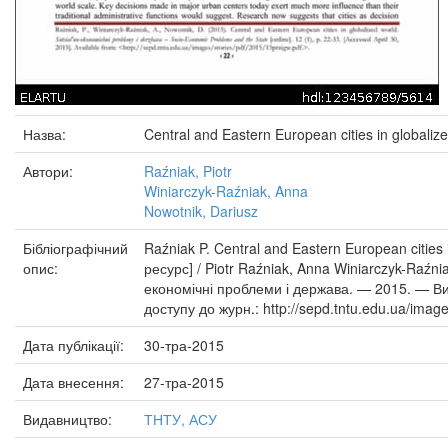
Назва:
Central and Eastern European cities in globaliz
Автори:
Raźniak, Piotr
Winiarczyk-Raźniak, Anna
Nowotnik, Dariusz
Бібліографічний
Raźniak P. Central and Eastern European cities
опис:
ресурс] / Piotr Raźniak, Anna Winiarczyk-Raźni
економічні проблеми і держава. — 2015. — Ви
доступу до журн.: http://sepd.tntu.edu.ua/image
Дата публікації:
30-тра-2015
Дата внесення:
27-тра-2015
Видавництво:
ТНТУ, АСУ