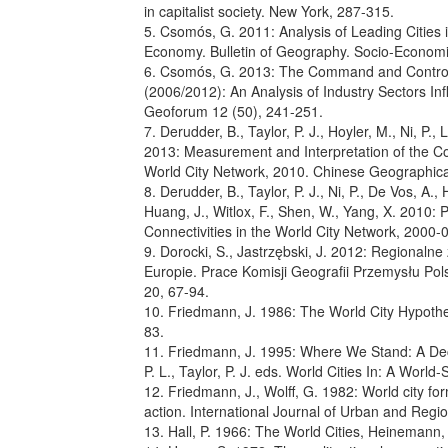
in capitalist society. New York, 287-315.
5. Csomós, G. 2011: Analysis of Leading Cities 
Economy. Bulletin of Geography. Socio-Economic
6. Csomós, G. 2013: The Command and Control 
(2006/2012): An Analysis of Industry Sectors Infl
Geoforum 12 (50), 241-251.
7. Derudder, B., Taylor, P. J., Hoyler, M., Ni, P., 
2013: Measurement and Interpretation of the Con
World City Network, 2010. Chinese Geographica
8. Derudder, B., Taylor, P. J., Ni, P., De Vos, A.
Huang, J., Witlox, F., Shen, W., Yang, X. 2010:
Connectivities in the World City Network, 2000
9. Dorocki, S., Jastrzębski, J. 2012: Regionalne
Europie. Prace Komisji Geografii Przemysłu Po
20, 67-94.
10. Friedmann, J. 1986: The World City Hypoth
83.
11. Friedmann, J. 1995: Where We Stand: A Dec
P. L., Taylor, P. J. eds. World Cities In: A Worl
12. Friedmann, J., Wolff, G. 1982: World city f
action. International Journal of Urban and Regi
13. Hall, P. 1966: The World Cities, Heinemann