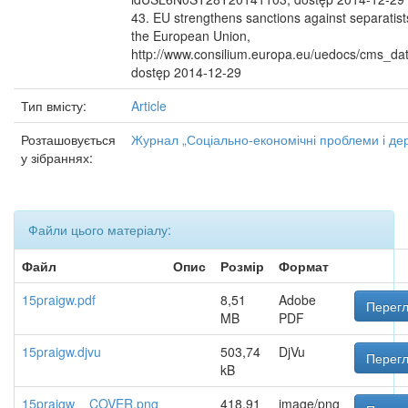
43. EU strengthens sanctions against separatist
the European Union,
http://www.consilium.europa.eu/uedocs/cms_dat
dostęp 2014-12-29
Тип вмісту:
Article
Розташовується
Журнал „Соціально-економічні проблеми і дер
у зібраннях:
Файли цього матеріалу:
Файл
Опис
Розмір
Формат
15praigw.pdf
8,51
Adobe
Перегл
MB
PDF
15praigw.djvu
503,74
DjVu
Перегл
kB
15praigw__COVER.png
418,91
image/png