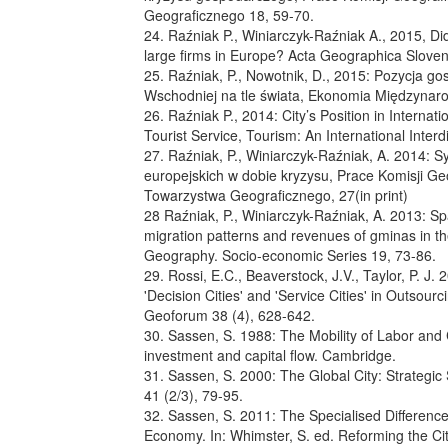
Geograficznego 18, 59-70.
24. Raźniak P., Winiarczyk-Raźniak A., 2015, Did
large firms in Europe? Acta Geographica Sloveni
25. Raźniak, P., Nowotnik, D., 2015: Pozycja 
Wschodniej na tle świata, Ekonomia Międzynaro
26. Raźniak P., 2014: City’s Position in Internat
Tourist Service, Tourism: An International Interd
27. Raźniak, P., Winiarczyk-Raźniak, A. 2014: S
europejskich w dobie kryzysu, Prace Komisji Ge
Towarzystwa Geograficznego, 27(in print)
28 Raźniak, P., Winiarczyk-Raźniak, A. 2013: Spat
migration patterns and revenues of gminas in th
Geography. Socio-economic Series 19, 73-86.
29. Rossi, E.C., Beaverstock, J.V., Taylor, P. J.
'Decision Cities' and 'Service Cities' in Outsour
Geoforum 38 (4), 628-642.
30. Sassen, S. 1988: The Mobility of Labor and C
investment and capital flow. Cambridge.
31. Sassen, S. 2000: The Global City: Strategic
41 (2/3), 79-95.
32. Sassen, S. 2011: The Specialised Differences
Economy. In: Whimster, S. ed. Reforming the Ci