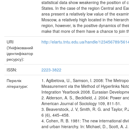
statistical data show weakening the position of c
States. In the case of the region Central and Eas
area present a relatively low value of the examin
Moscow, a relatively high located in the hierarchy.
region, however, is the positive dynamics of the
make that more of them have a chance to join the
URI
http://elartu.tntu.edu.ua/handle/123456789/561
(Уніфікований
ідентифікатор
ресурсу):
ISSN:
2223-3822
Перелік
1. Agibetova, U., Samson, I. 2008: The Metropol
літератури:
Measurement via the Method of Hyperlinks Notori
Integration Yearbook 2008. Eurasian Developme
2. Alderson, A. S., Beckfield, J. 2004: Power an
American Journal of Sociology 109, 811-51.
3. Beaverstock, J. V, Smith, R. G. and Taylor, P.J
6 (6), 445–458.
4. Cohen, R. B. 1981: The new international divis
and urban hierarchy. In: Michael, D., Scott, A. 