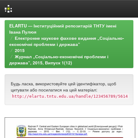
Skip
ELARTU — Інституційний репозитарій ТНТУ імені
navigation
Івана Пулюя
Електронне наукове фахове видання „Соціально-
економічні проблеми і держава“
2015
Журнал „Соціально-економічні проблеми і
держава“, 2015, Випуск 1(12)
Будь ласка, використовуйте цей ідентифікатор, щоб
цитувати або посилатися на цей матеріал:
http://elartu.tntu.edu.ua/handle/123456789/5614