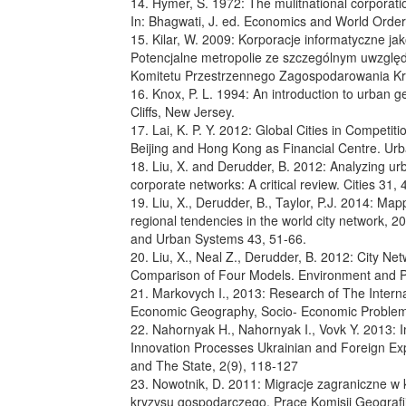
14. Hymer, S. 1972: The mulitnational corporat
In: Bhagwati, J. ed. Economics and World Order
15. Kilar, W. 2009: Korporacje informatyczne jak
Potencjalne metropolie ze szczególnym uwzględ
Komitetu Przestrzennego Zagospodarowania Kr
16. Knox, P. L. 1994: An introduction to urban 
Cliffs, New Jersey.
17. Lai, K. P. Y. 2012: Global Cities in Competit
Beijing and Hong Kong as Financial Centre. Urb
18. Liu, X. and Derudder, B. 2012: Analyzing ur
corporate networks: A critical review. Cities 31,
19. Liu, X., Derudder, B., Taylor, P.J. 2014: Map
regional tendencies in the world city network,
and Urban Systems 43, 51-66.
20. Liu, X., Neal Z., Derudder, B. 2012: City Net
Comparison of Four Models. Environment and Pl
21. Markovych I., 2013: Research of The Inter
Economic Geography, Socio- Economic Problems
22. Nahornyak H., Nahornyak I., Vovk Y. 2013: 
Innovation Processes Ukrainian and Foreign E
and The State, 2(9), 118-127
23. Nowotnik, D. 2011: Migracje zagraniczne w 
kryzysu gospodarczego, Prace Komisji Geograf