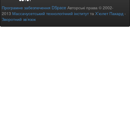
Програмне забезпечення DSpace
Авторські права © 2002-
2013
Массачусетський технологічний інститут
та
Х’юлет Пакард
-
Зворотний зв’язок