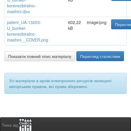
korenezbiralno-
mashini.djvu
patent_UA-13203-
602,22
image/png
Перегля
U_bunker-
kB
korenezbiralno-
mashini__COVER.png
Показати повний опис матеріалу
Перегляд статистики
Усі матеріали в архіві електронних ресурсів захищені
авторським правом, всі права збережені.
Тема від