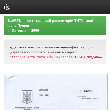
Skip
ELARTU — Інституційний репозитарій ТНТУ імені
navigation
Івана Пулюя
Патенти
2006
Будь ласка, використовуйте цей ідентифікатор, щоб
цитувати або посилатися на цей матеріал:
http://elartu.tntu.edu.ua/handle/123456789/4044