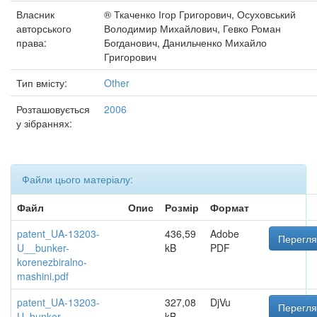
Власник
® Ткаченко Ігор Григорович, Осуховський
авторського
Володимир Михайлович, Гевко Роман
права:
Богданович, Данильченко Михайло
Григорович
Тип вмісту:
Other
Розташовується
2006
у зібраннях:
Файли цього матеріалу:
Файл
Опис
Розмір
Формат
patent_UA-13203-
436,59
Adobe
Перегля
U__bunker-
kB
PDF
korenezbiralno-
mashini.pdf
patent_UA-13203-
327,08
DjVu
Перегля
U_bunker-
kB