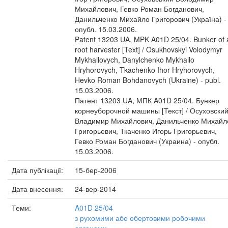
Михайлович, Гевко Роман Богданович,
Данильченко Михайло Григорович (Україна) -
опубл. 15.03.2006.
Patent 13203 UA, MPK A01D 25/04. Bunker of 
root harvester [Text] / Osukhovskyi Volodymyr
Mykhailovych, Danylchenko Mykhailo
Hryhorovych, Tkachenko Ihor Hryhorovych,
Hevko Roman Bohdanovych (Ukraine) - publ.
15.03.2006.
Патент 13203 UA, МПК A01D 25/04. Бункер
корнеуборочной машины [Текст] / Осуховски
Владимир Михайлович, Данильченко Михайл
Григорьевич, Ткаченко Игорь Григорьевич,
Гевко Роман Богданович (Украина) - опубл.
15.03.2006.
Дата публікації:
15-бер-2006
Дата внесення:
24-вер-2014
Теми:
A01D 25/04
з рухомими або обертовими робочими