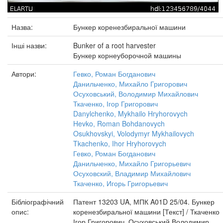
Назва:
Бункер коренезбиральної машини
Інші назви:
Bunker of a root harvester
Бункер корнеуборочной машины
Автори:
Гевко, Роман Богданович
Данильченко, Михайло Григорович
Осуховський, Володимир Михайлович
Ткаченко, Ігор Григорович
Danylchenko, Mykhailo Hryhorovych
Hevko, Roman Bohdanovych
Osukhovskyi, Volodymyr Mykhailovych
Tkachenko, Ihor Hryhorovych
Гевко, Роман Богданович
Данильченко, Михайло Григорьевич
Осуховский, Владимир Михайлович
Ткаченко, Игорь Григорьевич
Бібліографічний
Патент 13203 UA, МПК A01D 25/04. Бункер
опис:
коренезбиральної машини [Текст] / Ткаченко
Ігор Григорович, Осуховський Володимир