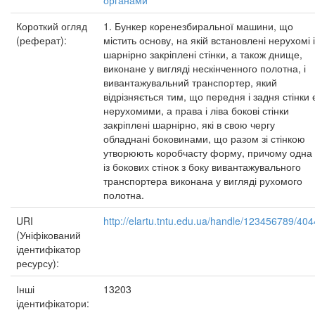
органами
Короткий огляд
1. Бункер коренезбиральної машини, що
(реферат):
містить основу, на якій встановлені нерухомі і
шарнірно закріплені стінки, а також днище,
виконане у вигляді нескінченного полотна, і
вивантажувальний транспортер, який
відрізняється тим, що передня і задня стінки 
нерухомими, а права і ліва бокові стінки
закріплені шарнірно, які в свою чергу
обладнані боковинами, що разом зі стінкою
утворюють коробчасту форму, причому одна
із бокових стінок з боку вивантажувального
транспортера виконана у вигляді рухомого
полотна.
URI
http://elartu.tntu.edu.ua/handle/123456789/404
(Уніфікований
ідентифікатор
ресурсу):
Інші
13203
ідентифікатори: