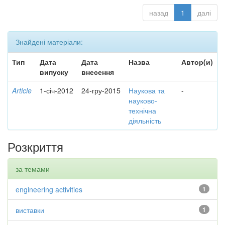
назад
1
далі
Знайдені матеріали:
Тип
Дата
Дата
Назва
Автор(и)
випуску
внесення
Article
1-січ-2012
24-гру-2015
Наукова та
-
науково-
технічна
діяльність
Розкриття
за темами
engineering activities
1
виставки
1