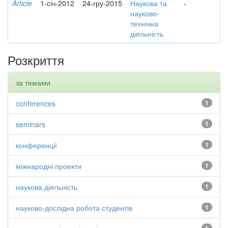
Article
1-січ-2012
24-гру-2015
Наукова та
-
науково-
технічна
діяльність
Розкриття
за темами
conferences
1
seminars
1
конференції
1
міжнародні проекти
1
наукова діяльність
1
науково-дослідна робота студентів
1