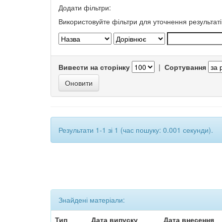
Додати фільтри:
Використовуйте фільтри для уточнення результаті
Вивести на сторінку
|
Сортування
Результати 1-1 зі 1 (час пошуку: 0.001 секунди).
Знайдені матеріали:
Тип
Дата випуску
Дата внесення