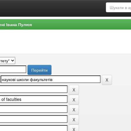
ені Івана Пулюя