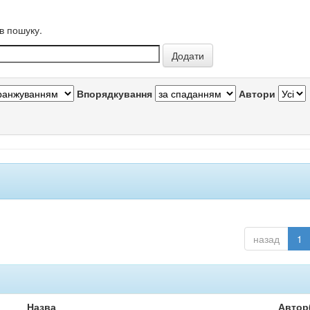
в пошуку.
Впорядкування
Автори
назад
1
Назва
Автор