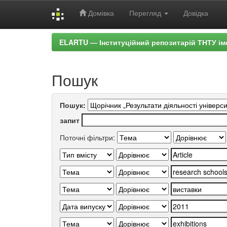
Домівка
Перегляд
Довідка
Skip
ELARTU — Інституційний репозитарій ТНТУ ім
navigation
Пошук
Пошук:
запит
Поточні фільтри: