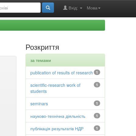
Вхід:
Мова
Розкриття
за темами
publication of results of research
1
scientific-research work of
1
students
seminars
1
науково-технічна діяльність
1
публікація результатів НДР
1