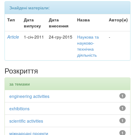
Знайдені матеріали:
Тип
Дата
Дата
Назва
Автор(и)
випуску
внесення
Article
1-січ-2011
24-гру-2015
Наукова та
-
науково-
технічна
діяльність
Розкриття
за темами
engineering activities
1
exhibitions
1
scientific activities
1
міжнародні проекти
1