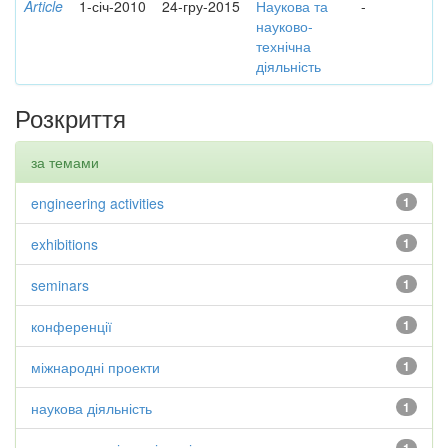
Article
1-січ-2010
24-гру-2015
Наукова та
-
науково-
технічна
діяльність
Розкриття
за темами
engineering activities
1
exhibitions
1
seminars
1
конференції
1
міжнародні проекти
1
наукова діяльність
1