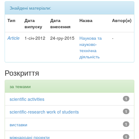
Знайдені матеріали:
Тип
Дата
Дата
Назва
Автор(и)
випуску
внесення
Article
1-січ-2012
24-гру-2015
Наукова та
-
науково-
технічна
діяльність
Розкриття
за темами
scientific activities
1
scientific-research work of students
1
виставки
1
міжнародні проекти
1