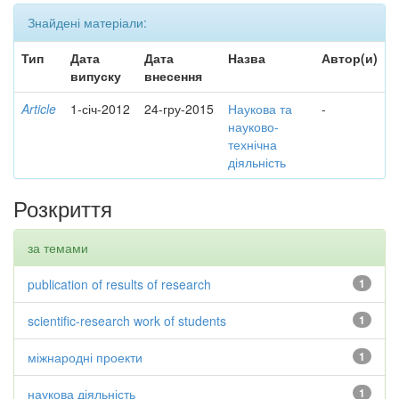
Знайдені матеріали:
Тип
Дата
Дата
Назва
Автор(и)
випуску
внесення
Article
1-січ-2012
24-гру-2015
Наукова та
-
науково-
технічна
діяльність
Розкриття
за темами
publication of results of research
1
scientific-research work of students
1
міжнародні проекти
1
наукова діяльність
1