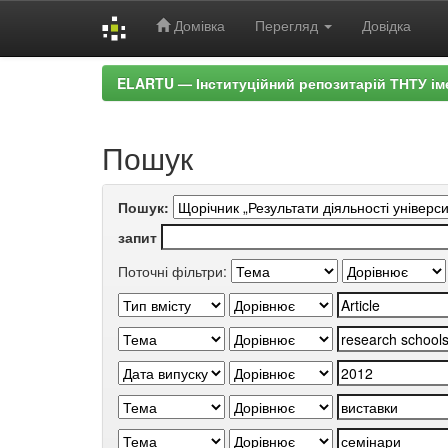
Домівка
Перегляд
Довідка
Skip
ELARTU — Інституційний репозитарій ТНТУ ім
navigation
Пошук
Пошук:
запит
Поточні фільтри: