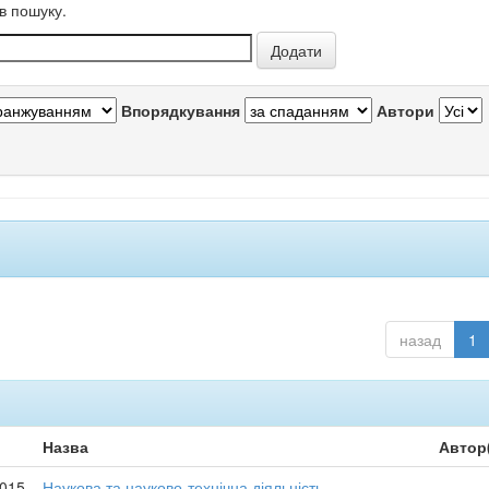
в пошуку.
Впорядкування
Автори
назад
1
Назва
Автор
2015
Наукова та науково-технічна діяльність
-