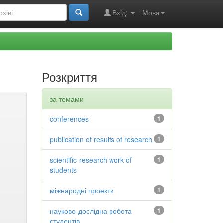
Вхід:
Мова
Розкриття
за темами
conferences
1
publication of results of research
1
scientific-research work of
1
students
міжнародні проекти
1
науково-дослідна робота
1
студентів