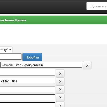
ені Івана Пулюя