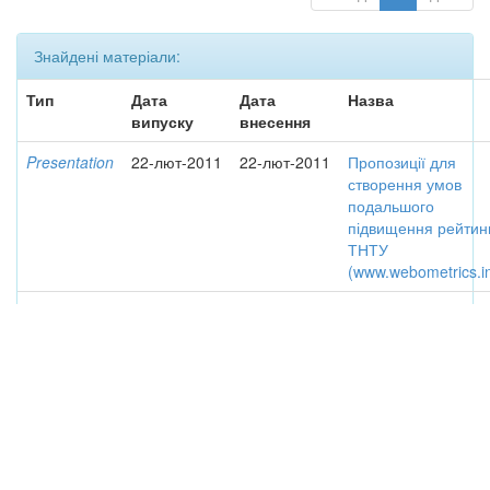
Знайдені матеріали:
Тип
Дата
Дата
Назва
випуску
внесення
Presentation
22-лют-2011
22-лют-2011
Пропозиції для
створення умов
подальшого
підвищення рейтин
ТНТУ
(www.webometrics.in
Article
11-вер-2013
5-гру-2013
Роль е-бібліотеки у
формуванні рейтин
вищого закладу осв