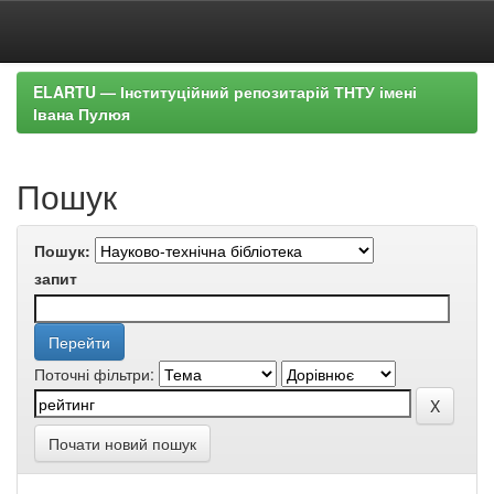
Skip
ELARTU — Інституційний репозитарій ТНТУ імені
navigation
Івана Пулюя
Пошук
Пошук:
запит
Поточні фільтри:
Почати новий пошук