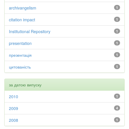
archivangelism
1
citation impact
1
Institutional Repository
1
presentation
1
презентація
1
цитованість
1
за датою випуску
2010
1
2009
4
2008
1