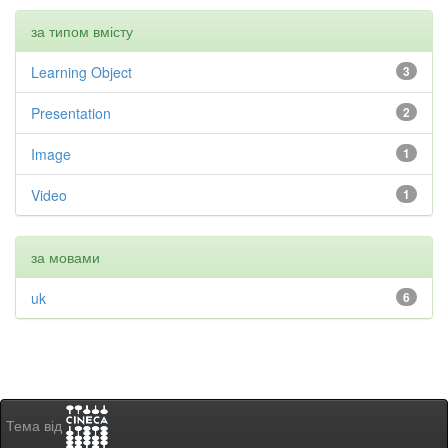
за типом вмісту
Learning Object
3
Presentation
2
Image
1
Video
1
за мовами
uk
6
Тема від