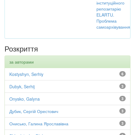
інституційного
репозитарію
ELARTU.
Проблема
самоархівування
Розкриття
за авторами
Kostyshyn, Serhiy
6
Dubyk, Serhij
3
Onysko, Galyna
3
Дубик, Сергій Орестович
3
Онисько, Галина Ярославівна
3