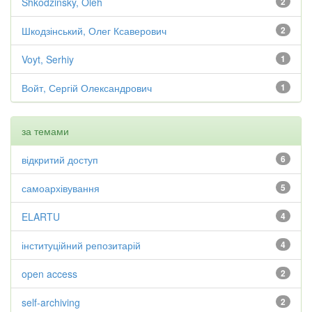
Shkodzinsky, Oleh
2
Шкодзінський, Олег Ксаверович
2
Voyt, Serhiy
1
Войт, Сергій Олександрович
1
за темами
відкритий доступ
6
самоархівування
5
ELARTU
4
інституційний репозитарій
4
open access
2
self-archiving
2