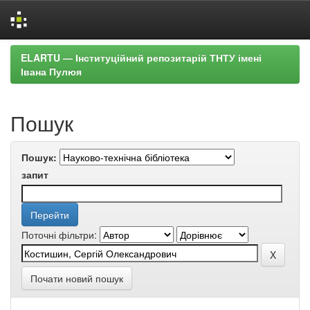
Skip
ELARTU — Інституційний репозитарій ТНТУ імені
navigation
Івана Пулюя
Пошук
Пошук:
запит
Поточні фільтри:
Почати новий пошук