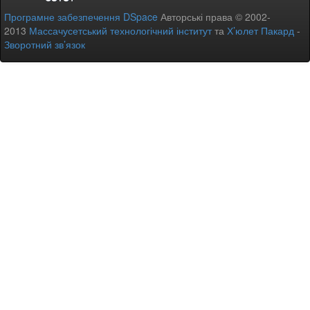
Програмне забезпечення DSpace
Авторські права © 2002-
2013
Массачусетський технологічний інститут
та
Х’юлет Пакард
-
Зворотний зв’язок