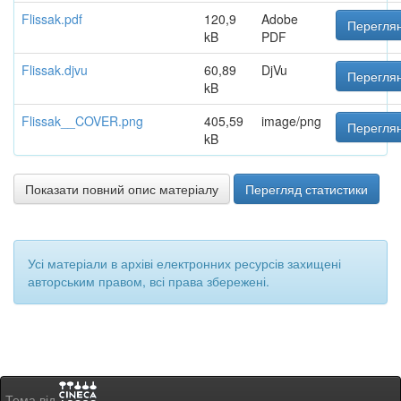
Flissak.pdf
120,9
Adobe
Переглян
kB
PDF
Flissak.djvu
60,89
DjVu
Переглян
kB
Flissak__COVER.png
405,59
image/png
Переглян
kB
Показати повний опис матеріалу
Перегляд статистики
Усі матеріали в архіві електронних ресурсів захищені
авторським правом, всі права збережені.
Тема від