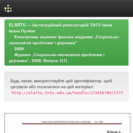
Skip
ELARTU — Інституційний репозитарій ТНТУ імені
navigation
Івана Пулюя
Електронне наукове фахове видання „Соціально-
економічні проблеми і держава“
2008
Журнал „Соціально-економічні проблеми і
держава“, 2008, Випуск 1(1)
Будь ласка, використовуйте цей ідентифікатор, щоб
цитувати або посилатися на цей матеріал:
http://elartu.tntu.edu.ua/handle/123456789/1777