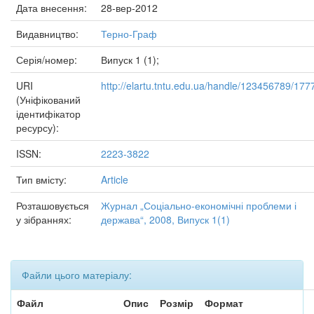
Дата внесення:
28-вер-2012
Видавництво:
Терно-Граф
Серія/номер:
Випуск 1 (1);
URI
http://elartu.tntu.edu.ua/handle/123456789/177
(Уніфікований
ідентифікатор
ресурсу):
ISSN:
2223-3822
Тип вмісту:
Article
Розташовується
Журнал „Соціально-економічні проблеми і
у зібраннях:
держава“, 2008, Випуск 1(1)
Файли цього матеріалу:
Файл
Опис
Розмір
Формат