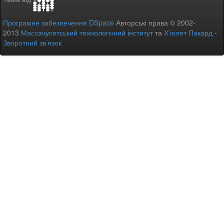
Програмне забезпечення DSpace
Авторські права © 2002-
2013
Массачусетський технологічний інститут
та
Х’юлет Пакард
-
Зворотний зв’язок