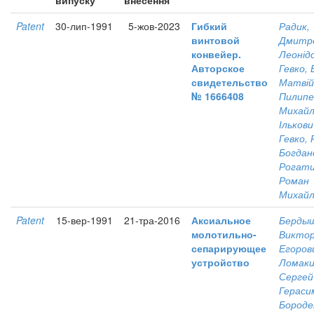
випуску
внесення
Patent
30-лип-1991
5-жов-2023
Гибкий
Радик,
винтовой
Дмитр
конвейер.
Леонід
Авторское
Гевко,
свидетельство
Матвій
№ 1666408
Пилипе
Михай
Ількови
Гевко,
Богдан
Рогати
Роман
Михайл
Patent
15-вер-1991
21-тра-2016
Аксиальное
Бердыш
молотильно-
Викто
сепарирующее
Егоров
устройство
Ломаки
Сергей
Гераси
Бороде