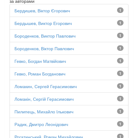
за авторами
Бердишев, Віктор Єгорович
1
Бердышев, Виктор Егорович
1
Бороденков, Виктор Павлович
1
Бороденков, Віктор Павлович
1
Гевко, Богдан Матвійович
1
Гевко, Роман Богданович
1
Ломакин, Сергей Герасимович
1
Ломакін, Сергій Герасимович
1
Пилипець, Михайло Ількович
1
Радик, Дмитро Леонідович
1
Рогатинський, Роман Михайлович
1