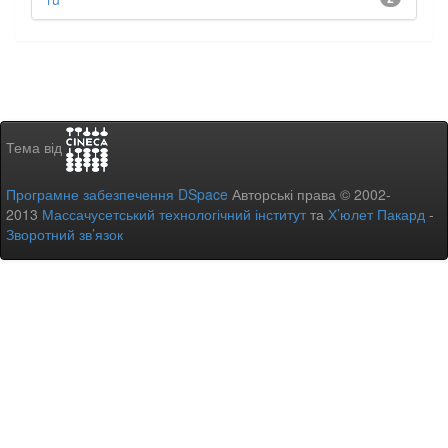
Тема від
Програмне забезпечення DSpace
Авторські права © 2002-
2013
Массачусетський технологічний інститут
та
Х’юлет Пакард
-
Зворотний зв’язок