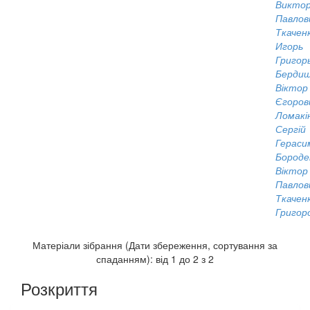
Викто
Павлов
Ткачен
Игорь
Григор
Бердиш
Віктор
Єгоров
Ломакі
Сергій
Гераси
Бороде
Віктор
Павлов
Ткаченк
Григор
Матеріали зібрання (Дати збереження, сортування за
спаданням): від 1 до 2 з 2
Розкриття